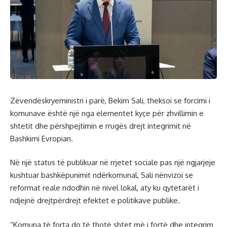
Zëvendëskryeministri i parë, Bekim Sali, theksoi se forcimi i
komunave është një nga elementet kyçe për zhvillimin e
shtetit dhe përshpejtimin e rrugës drejt integrimit në
Bashkimi Evropian.
Në një status të publikuar në rrjetet sociale pas një ngjarjeje
kushtuar bashkëpunimit ndërkomunal, Sali nënvizoi se
reformat reale ndodhin në nivel lokal, aty ku qytetarët i
ndjejnë drejtpërdrejt efektet e politikave publike.
“Komuna të forta do të thotë shtet më i fortë dhe integrim