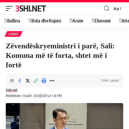
3SHI.NET
Aa
Ballina
Bota dhe Rajoni
Arsim
Ekonomi
Int
LAJME
Zëvendëskryeministri i parë, Sali:
Komuna më të forta, shtet më i
fortë
1 Min. Leximi
3shi.net
Përditësimi i fundit: 2026/03/11 at 1:41 PM