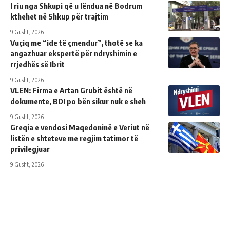
I riu nga Shkupi që u lëndua në Bodrum
kthehet në Shkup për trajtim
9 Gusht, 2026
Vuçiq me “ide të çmendur”, thotë se ka
angazhuar ekspertë për ndryshimin e
rrjedhës së Ibrit
9 Gusht, 2026
VLEN: Firma e Artan Grubit është në
dokumente, BDI po bën sikur nuk e sheh
9 Gusht, 2026
Greqia e vendosi Maqedoninë e Veriut në
listën e shteteve me regjim tatimor të
privilegjuar
9 Gusht, 2026