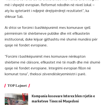
më i shpejtë evropian. Reformat ndodhin në nivel lokal –
aty ku qytetarët i ndjejnë drejtpërdrejt rezultatet”, ka
shkruar Sali.
Ai shtoi se forcimi i bashkëpunimit mes komunave sjell
përmirësim të shërbimeve publike dhe rrit efikasitetin
institucional, duke krijuar gjithashtu më shumë mundësi për
qasje në fondet evropiane.
“Forcimi i bashkëpunimit mes komunave nënkupton
shërbime më cilësore, efikasitet më të madh dhe më shumë
qasje në fondet evropiane. Integrimi evropian fillon në
komunat tona”, theksoi zëvendëskryeministri i parë.
TOP Lajmet
Kompania kosovare Interex blen rrjetin e
marketeve Tinex në Maqedoni