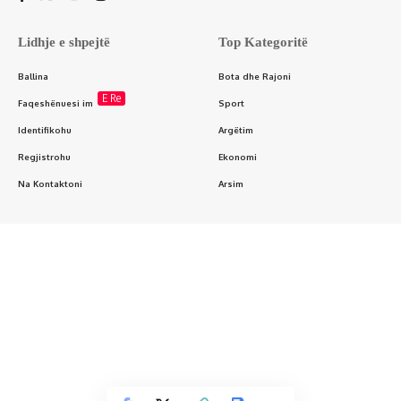
Lidhje e shpejtë
Top Kategoritë
Ballina
Bota dhe Rajoni
E Re
Faqeshënuesi im
Sport
Identifikohu
Argëtim
Regjistrohu
Ekonomi
Na Kontaktoni
Arsim