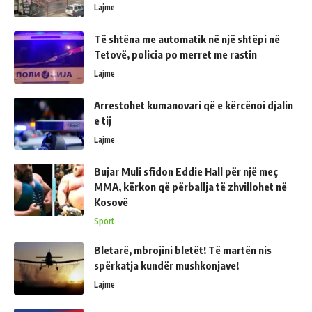
Lajme
Të shtëna me automatik në një shtëpi në
Tetovë, policia po merret me rastin
Lajme
Arrestohet kumanovari që e kërcënoi djalin
e tij
Lajme
Bujar Muli sfidon Eddie Hall për një meç
MMA, kërkon që përballja të zhvillohet në
Kosovë
Sport
Bletarë, mbrojini bletët! Të martën nis
spërkatja kundër mushkonjave!
Lajme