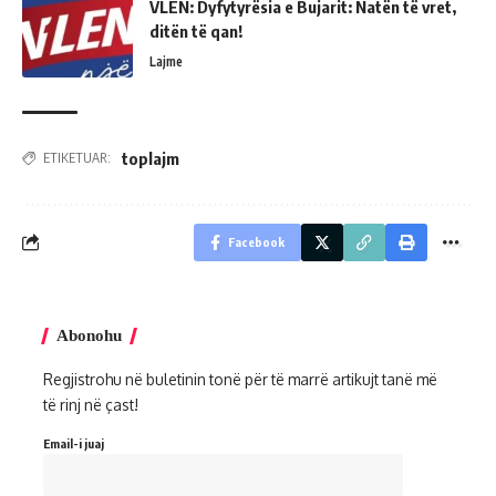
VLEN: Dyfytyrësia e Bujarit: Natën të vret,
ditën të qan!
Lajme
toplajm
ETIKETUAR:
Facebook
Abonohu
Regjistrohu në buletinin tonë për të marrë artikujt tanë më
të rinj në çast!
Email-i juaj