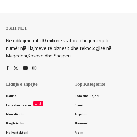
3SHI.NET
Ne ndikojmë mbi 10 milionë vizitorë dhe jemi rrjeti
numër një i lajmeve të biznesit dhe teknologjisë në
Maqedoni,Kosovë dhe Shqipëri.
Lidhje e shpejtë
Top Kategoritë
Ballina
Bota dhe Rajoni
E Re
Faqeshënuesi im
Sport
Identifikohu
Argëtim
Regjistrohu
Ekonomi
Na Kontaktoni
Arsim