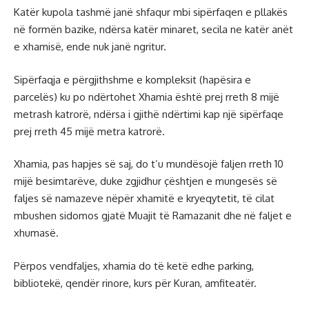
Katër kupola tashmë janë shfaqur mbi sipërfaqen e pllakës
në formën bazike, ndërsa katër minaret, secila ne katër anët
e xhamisë, ende nuk janë ngritur.
Sipërfaqja e përgjithshme e kompleksit (hapësira e
parcelës) ku po ndërtohet Xhamia është prej rreth 8 mijë
metrash katrorë, ndërsa i gjithë ndërtimi kap një sipërfaqe
prej rreth 45 mijë metra katrorë.
Xhamia, pas hapjes së saj, do t’u mundësojë faljen rreth 10
mijë besimtarëve, duke zgjidhur çështjen e mungesës së
faljes së namazeve nëpër xhamitë e kryeqytetit, të cilat
mbushen sidomos gjatë Muajit të Ramazanit dhe në faljet e
xhumasë.
Përpos vendfaljes, xhamia do të ketë edhe parking,
bibliotekë, qendër rinore, kurs për Kuran, amfiteatër.