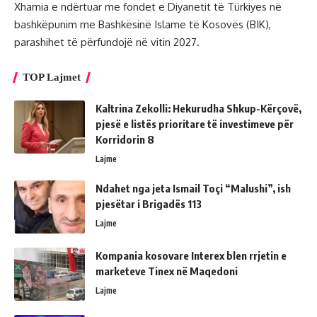
Xhamia e ndërtuar me fondet e Diyanetit të Türkiyes në
bashkëpunim me Bashkësinë Islame të Kosovës (BIK),
parashihet të përfundojë në vitin 2027.
TOP Lajmet
Kaltrina Zekolli: Hekurudha Shkup-Kërçovë,
pjesë e listës prioritare të investimeve për
Korridorin 8
Lajme
Ndahet nga jeta Ismail Toçi “Malushi”, ish
pjesëtar i Brigadës 113
Lajme
Kompania kosovare Interex blen rrjetin e
marketeve Tinex në Maqedoni
Lajme