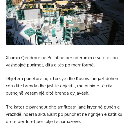
Xhamia Qendrore në Prishtinë për ndërtimin e së cilës po
vazhdojnë punimet, dita ditës po merr formë.
Dhjetëra punëtorë nga Türkiye dhe Kosova angazhdohen
çdo ditë brenda dhe jashtë objektit, me punime të cilat
pushojnë vetëm një ditë brenda dy javësh.
Tre katet e parkingut dhe amfiteatri janë kryer në punën e
vrazhdë, ndërsa aktualisht po punohet në ngritjen e katit ku
do të përdoret për falje të namazeve.