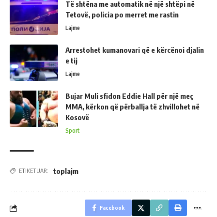
Të shtëna me automatik në një shtëpi në
Tetovë, policia po merret me rastin
Lajme
Arrestohet kumanovari që e kërcënoi djalin
e tij
Lajme
Bujar Muli sfidon Eddie Hall për një meç
MMA, kërkon që përballja të zhvillohet në
Kosovë
Sport
toplajm
ETIKETUAR:
Facebook