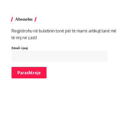
Abonohu
Regjistrohu në buletinin tonë për të marrë artikujt tanë më
të rinj në çast!
Email-i juaj