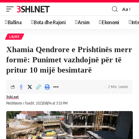
3SHI.NET
Aa
Ballina
Bota dhe Rajoni
Arsim
Ekonomi
Int
LAJME
Xhamia Qendrore e Prishtinës merr
formë: Punimet vazhdojnë për të
pritur 10 mijë besimtarë
2 Min. Leximi
3shi.net
Përditësimi i fundit: 2025/08/14 at 3:53 PM