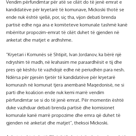
Vendim përfundimtar për atë se cilët do të jenë emrat e
kandidatëve për kryetarë të komunave, Mickoski thotë se
ende nuk është sjellë, por, siç tha, vijon debati brenda
partisë edhe nga ana e komiteteve komunale tashmë kanë
mbërritur propozim-emrat të cilët duhet të gjenden në
anketat dhe matjet e ardhshme.
“Kryetari i Komunës së Shtipit, Ivan Jordanov, ka bërë një
ndryshim të madh, në krahasim me paraardhësit e tij dhe
pres që kështu të vazhdojë edhe në periudhën para nesh.
Ndërsa për pjesën tjetër të kandidatëve për kryetarë
komunash në komunat tjera anembanë Maqedonisë, ne si
parti dhe koalicion ende nuk kemi marrë vendim
përfundimtar se si do të jenë emrat. Për momentin është
duke vazhduar debati brenda partisë dhe komisionet
komunale kanë marrë propozime dhe emra që duhet të
gjenden në anketat dhe matjet”, theksoi Mickoski.