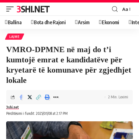
3SHI.NET
Aa
Ballina
Bota dhe Rajoni
Arsim
Ekonomi
Int
LAJME
VMRO-DPMNE në maj do t’i
kumtojë emrat e kandidatëve për
kryetarë të komunave për zgjedhjet
lokale
2 Min. Leximi
3shi.net
Përditësimi i fundit: 2025/01/08 at 2:17 PM