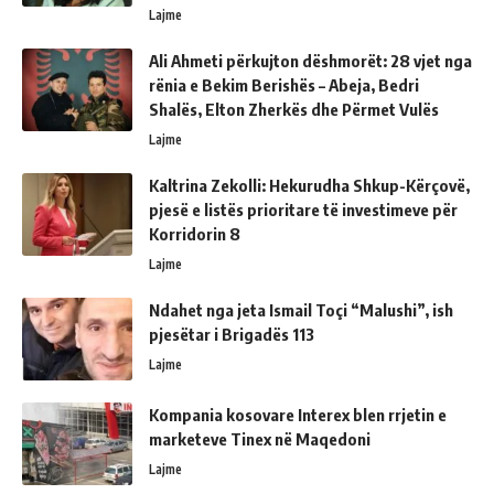
Lajme
Ali Ahmeti përkujton dëshmorët: 28 vjet nga
rënia e Bekim Berishës – Abeja, Bedri
Shalës, Elton Zherkës dhe Përmet Vulës
Lajme
Kaltrina Zekolli: Hekurudha Shkup-Kërçovë,
pjesë e listës prioritare të investimeve për
Korridorin 8
Lajme
Ndahet nga jeta Ismail Toçi “Malushi”, ish
pjesëtar i Brigadës 113
Lajme
Kompania kosovare Interex blen rrjetin e
marketeve Tinex në Maqedoni
Lajme