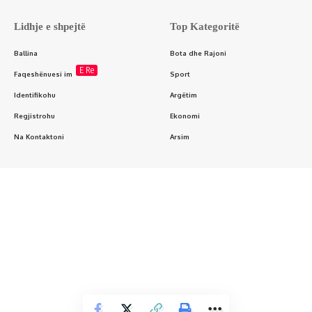
Lidhje e shpejtë
Top Kategoritë
Ballina
Bota dhe Rajoni
E Re
Faqeshënuesi im
Sport
Identifikohu
Argëtim
Regjistrohu
Ekonomi
Na Kontaktoni
Arsim