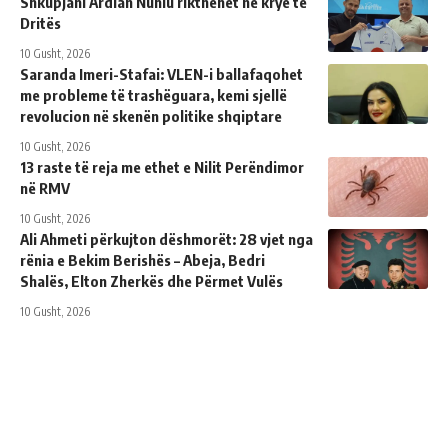
Shkupjani Ardian Nuhiu rikthehet në krye të
Dritës
10 Gusht, 2026
Saranda Imeri-Stafai: VLEN-i ballafaqohet
me probleme të trashëguara, kemi sjellë
revolucion në skenën politike shqiptare
10 Gusht, 2026
13 raste të reja me ethet e Nilit Perëndimor
në RMV
10 Gusht, 2026
Ali Ahmeti përkujton dëshmorët: 28 vjet nga
rënia e Bekim Berishës – Abeja, Bedri
Shalës, Elton Zherkës dhe Përmet Vulës
10 Gusht, 2026