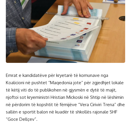
Emrat e kandidatëve për kryetarë të komunave nga
Koalicioni në pushtet “Maqedonia jote” për zgjedhjet lokale
të këtij viti do të publikohen në gjysmën e dytë të majit,
njoftoi sot kryeministri Hristian Mickoski në Shtip në lëshimin
në përdorim të kopshtit të fëmijëve “Vera Ciriviri Trena” dhe
sallën e sportit balon në kuadër të shkollës rajonale SHF
“Goce Dellçev”.