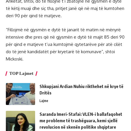
Anketat, shtoi, do të fillojnë t’i zbatojnë në gjysmën e dytë
të këtij muaji dhe siç tha, pritjet janë që në maj të kumtohen
deri 90 për qind të matjeve.
“Fillojmë në gjysmën e dytë të janarit të matim në mënyrë
intensive dhe pres që në gjysmën e dytë të majit 85 deri 90
për qind e matjeve t’ua kumtojmë qytetarëve për atë cilët
do të jenë kandidatët për kryetarë të komunave”, shtoi
Mickoski.
TOP Lajmet
Shkupjani Ardian Nuhiu rikthehet në krye të
Dritës
Lajme
Saranda Imeri-Stafai: VLEN-i ballafaqohet
me probleme të trashëguara, kemi sjellë
revolucion në skenën politike shqiptare