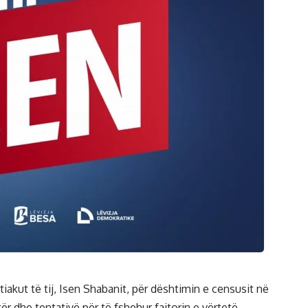
iakut të tij, Isen Shabanit, për dështimin e censusit në
ër dhe tentativë për të fshehur fajtorin e vërtetë,