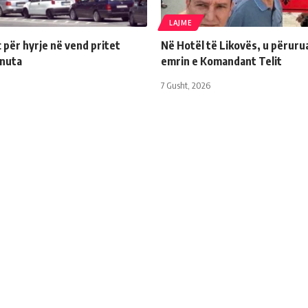
LAJME
për hyrje në vend pritet
Në Hotël të Likovës, u përuru
inuta
emrin e Komandant Telit
7 Gusht, 2026