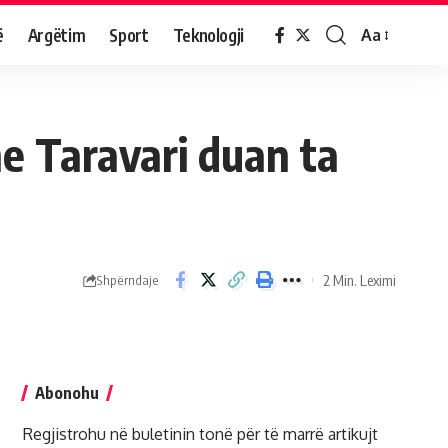
ë
Argëtim
Sport
Teknologji
Aa
he Taravari duan ta
2 Min. Leximi
Shpërndaje
Abonohu
Regjistrohu në buletinin tonë për të marrë artikujt