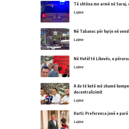
Të shtëna me armë në Saraj, 
Lajme
Në Tabanoc për hyrje në vend
Lajme
Në Hotël të Likovës, u përur
Lajme
A do të ketë më shumë kompe
decentralizimit
Lajme
Kurti: Preferenca jonë e parë
Lajme