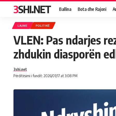
3SHI.NET
Ballina
Bota dhe Rajoni
A
LAJME
POLITIKË
VLEN: Pas ndarjes rez
zhdukin diasporën ed
3shi.net
Përditësimi i fundit: 2026/01/17 at 3:08 PM