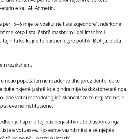
tarin e saj, Ali Ahmetin.
he për “5–6 mijë të vdekur në lista zgjedhore”, ndërkohë
isht me këto lista, është mashtrim i qëllimshëm i
ajin ta kërkojnë te partneri i tyre politik, BDI-ja, e cila
ë i rrezikshëm.
DI e ndau popullatën në rezidentë dhe jorezidentë, duke
e duke nxjerrë jashtë loje qindra mijë bashkatdhetarë nga
zoi dhe votoi metodologjinë skandaloze të regjistrimit, e
iptarëve në institucione.
edhe një hap më tej: pas përjashtimit të diasporës nga
a lista e votuesve. Kjo është vazhdimësi e së njëjtës
kë të rreme për “pastrim listash”.