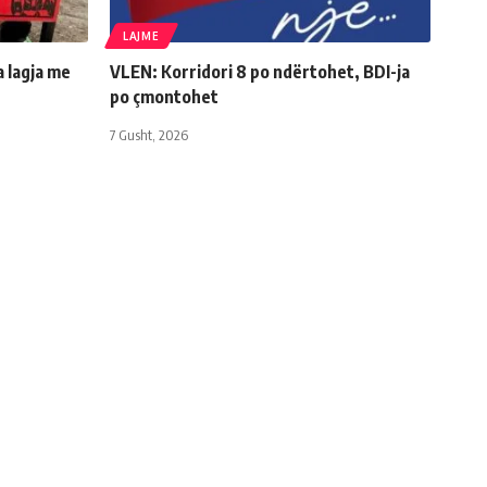
LAJME
a lagja me
VLEN: Korridori 8 po ndërtohet, BDI-ja
po çmontohet
7 Gusht, 2026