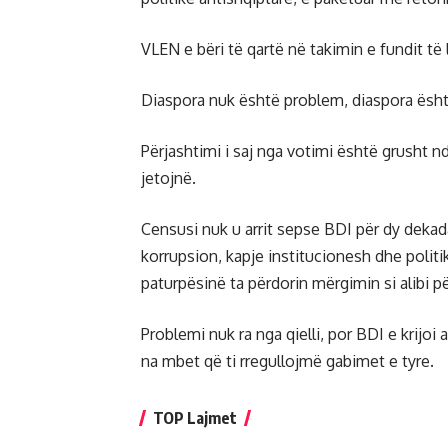
VLEN e bëri të qartë në takimin e fundit të 
Diaspora nuk është problem, diaspora ësht
Përjashtimi i saj nga votimi është grusht n
jetojnë.
Censusi nuk u arrit sepse BDI për dy dekad
korrupsion, kapje institucionesh dhe politik
paturpësinë ta përdorin mërgimin si alibi p
Problemi nuk ra nga qielli, por BDI e krijo
na mbet që ti rregullojmë gabimet e tyre.
TOP Lajmet