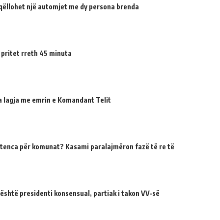
qëllohet një automjet me dy persona brenda
 pritet rreth 45 minuta
ua lagja me emrin e Komandant Telit
tenca për komunat? Kasami paralajmëron fazë të re të
 është presidenti konsensual, partiak i takon VV-së