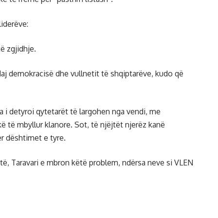
liderëve:
ë zgjidhje.
daj demokracisë dhe vullnetit të shqiptarëve, kudo që
a i detyroi qytetarët të largohen nga vendi, me
ë të mbyllur klanore. Sot, të njëjtët njerëz kanë
ër dështimet e tyre.
i atë, Taravari e mbron këtë problem, ndërsa neve si VLEN