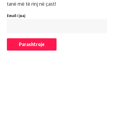
tanë më të rinj në çast!
Email-i juaj