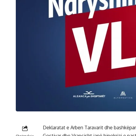
Deklaratat e Arben Taravarit dhe bashkëpart
Gostivar dhe Vrapçisht janë hipokrizi e past