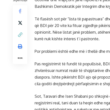
Shpërndaje
Bashkimin Demokratik për Integrim dhe krye
Të flasësh sot për “lista të papastruara” d
që BDI për 20 vite ka fituar zgjedhje pikër
opinionit. Nëse listat janë problem, atëherë f
kurrë nuk kishte interes t’i pastronte.
Por problemi është edhe më i thellë dhe m
Pas regjistrimit të fundit të popullsisë, B
zhvlerësuar numrat realë të shqiptarëve dh
diaspora. Ishte pikërisht BDI ajo që propo
cila goditi drejtpërdrejt përfaqësimin e shq
Sot, Taravari dhe Isen Shabani po shkojnë 
regjistrimi real, tani duan ta heqin edhe ng
politikë antishqiptare, e paketuar me retori