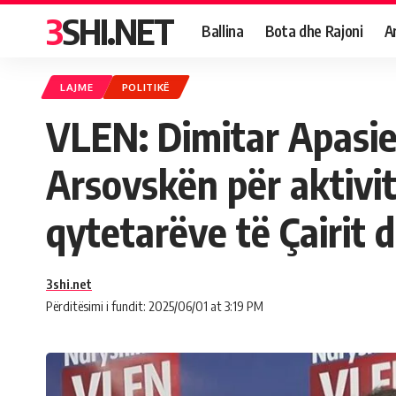
3SHI.NET
Ballina
Bota dhe Rajoni
A
LAJME
POLITIKË
VLEN: Dimitar Apasie
Arsovskën për aktivit
qytetarëve të Çairit d
3shi.net
Përditësimi i fundit: 2025/06/01 at 3:19 PM