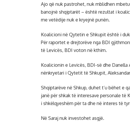
Ajo që nuk pastrohet, nuk mblidhen mbeturi
banojnë shqiptarët – është rezultat i koalic
me vetëdije nuk e kryejnë punën.
Koalicioni në Qytetin e Shkupit është i du
Për raportet e drejtorëve nga BDI gjithmon
të Levicës, BDI voton në kthim.
Koalicionin e Levicës, BDI-së dhe Danella 
nënkryetari i Qytetit të Shkupit, Aleksanda
Shqiptarëve në Shkup, duhet t’u bëhet e qar
janë për shkak të interesave personale të
i shkëlqyeshëm për ta dhe në interes të ty
Në Saraj nuk investohet asgjë.