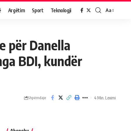
ë
Argëtim
Sport
Teknologji
Aa
e për Danella
 nga BDI, kundër
4 Min. Leximi
Shpërndaje
Abonohu