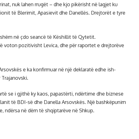
nat, nuk lahen rrugët – dhe kjo pikërisht në lagjet ku
ionit të Blerimit, Apasievit dhe Danellës. Drejtorët e tyre
kshëm në çdo seancë të Këshillit të Qytetit.
ë voton pozitivisht Levica, dhe për raportet e drejtorëve
Arsovskës e ka konfirmuar në një deklaratë edhe ish-
r Trajanovski.
të se i gjithë ky kaos, papastërti, ndërtime dhe biznese
 Klanit të BDI-së dhe Danella Arsovskës. Një bashkëpunim
re, ndërsa në dëm të shqiptarëve në Shkup.