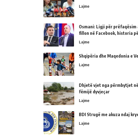
Lajme
Osmani: Ligji për prëfaqësim a
fillon në Facebook, historia 
Lajme
Shqipëria dhe Maqedonia e Ve
Lajme
Dhjetë vjet nga përmbytjet në
fëmijë dyvjeçar
Lajme
BDI Strugë me akuza ndaj kry
Lajme