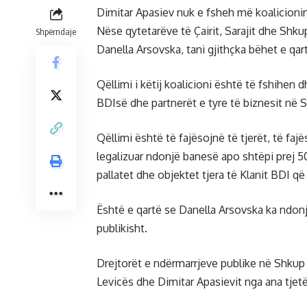
Dimitar Apasiev nuk e fsheh më koalicioni
Nëse qytetarëve të Çairit, Sarajit dhe Shku
Shpërndaje
Danella Arsovska, tani gjithçka bëhet e qar
Qëllimi i këtij koalicioni është të fshihen 
BDIsë dhe partnerët e tyre të biznesit në 
Qëllimi është të fajësojnë të tjerët, të f
legalizuar ndonjë banesë apo shtëpi prej 5
pallatet dhe objektet tjera të Klanit BDI q
Është e qartë se Danella Arsovska ka ndonj
publikisht.
Drejtorët e ndërmarrjeve publike në Shkup 
Levicës dhe Dimitar Apasievit nga ana tjetë