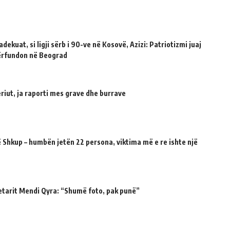
dekuat, si ligji sërb i 90-ve në Kosovë, Azizi: Patriotizmi juaj
përfundon në Beograd
riut, ja raporti mes grave dhe burrave
 Shkup – humbën jetën 22 persona, viktima më e re ishte një
etarit Mendi Qyra: “Shumë foto, pak punë”