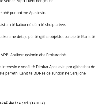
të verbër. Mjaft i keni nënçmuar.
ërkohë punoni me Apasievin.
sistem të kalbur në dëm të shqiptarëve.
likun me detaje për të gjitha objektet pa leje të Klanit të
 MPB, Antikorrupsionin dhe Prokurorinë.
 interesin e vogël të Dimitar Apasievit, por gjithashtu do
ale përreth Klanit të BDI-së që sundon në Saraj dhe
ak në klasën e parë! (TABELA)