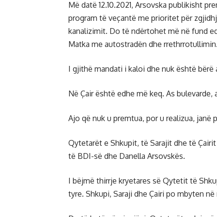
Më datë 12.10.2021, Arsovska publikisht pre
program të veçantë me prioritet për zgjidhj
kanalizimit. Do të ndërtohet më në fund edh
Matka me autostradën dhe rrethrrotullimin
I gjithë mandati i kaloi dhe nuk është bërë 
Në Çair është edhe më keq. As bulevarde, 
Ajo që nuk u premtua, por u realizua, janë 
Qytetarët e Shkupit, të Sarajit dhe të Çairi
të BDI-së dhe Danella Arsovskës.
I bëjmë thirrje kryetares së Qytetit të Shk
tyre. Shkupi, Saraji dhe Çairi po mbyten në