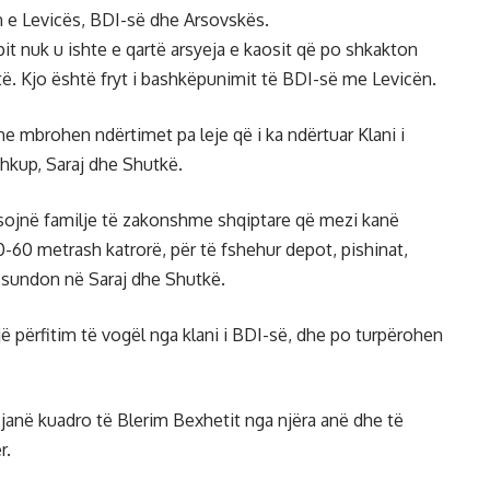
n e Levicës, BDI-së dhe Arsovskës.
pit nuk u ishte e qartë arsyeja e kaosit që po shkakton
të. Kjo është fryt i bashkëpunimit të BDI-së me Levicën.
dhe mbrohen ndërtimet pa leje që i ka ndërtuar Klani i
Shkup, Saraj dhe Shutkë.
ajësojnë familje të zakonshme shqiptare që mezi kanë
0-60 metrash katrorë, për të fshehur depot, pishinat,
ë sundon në Saraj dhe Shutkë.
ë përfitim të vogël nga klani i BDI-së, dhe po turpërohen
janë kuadro të Blerim Bexhetit nga njëra anë dhe të
r.