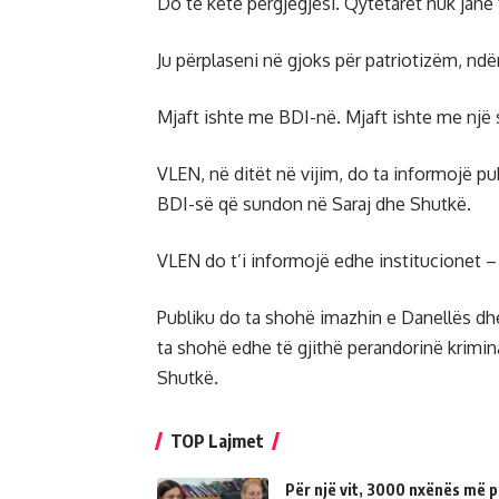
Do të ketë përgjegjësi. Qytetarët nuk janë 
Ju përplaseni në gjoks për patriotizëm, nd
Mjaft ishte me BDI-në. Mjaft ishte me një 
VLEN, në ditët në vijim, do ta informojë pub
BDI-së që sundon në Saraj dhe Shutkë.
VLEN do t’i informojë edhe institucionet –
Publiku do ta shohë imazhin e Danellës dhe
ta shohë edhe të gjithë perandorinë krimin
Shutkë.
TOP Lajmet
Për një vit, 3000 nxënës më p