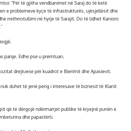
mtoi: “Për të gjitha vendbanimet në Saraj do të ketë
en e problemeve kyçe të infrastrukturës, ujësjellësit dhe
e rrethrrotullimi në hyrje të Sarajit. Do të lidhet Kanioni
.”
asgjë.
as parqe. Edhe pse u premtuan.
pozitat drejtuese për kuadrot e Blerimit dhe Apasievit.
t nuk duhet të jenë peng i interesave të biznesit të Klanit
upit që të dërgojë ndërmarrjet publike të kryejnë punën e
 mbeturina dhe papastërti.