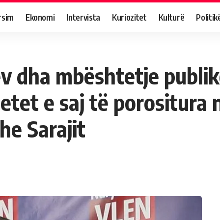
rsim
Ekonomi
Intervista
Kuriozitet
Kulturë
Politik
v dha mbështetje publik
etet e saj të porositura
he Sarajit