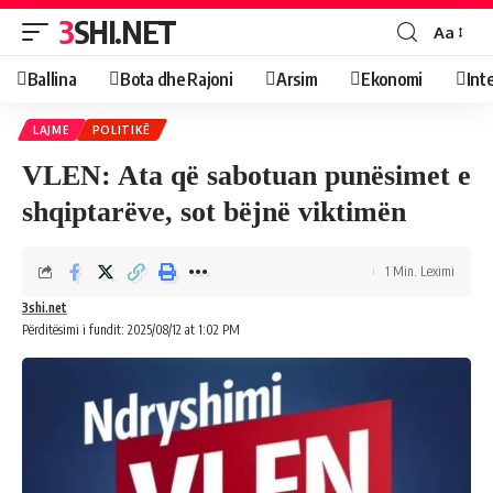
3SHI.NET
Aa
Ballina
Bota dhe Rajoni
Arsim
Ekonomi
Int
LAJME
POLITIKË
VLEN: Ata që sabotuan punësimet e
shqiptarëve, sot bëjnë viktimën
1 Min. Leximi
3shi.net
Përditësimi i fundit: 2025/08/12 at 1:02 PM