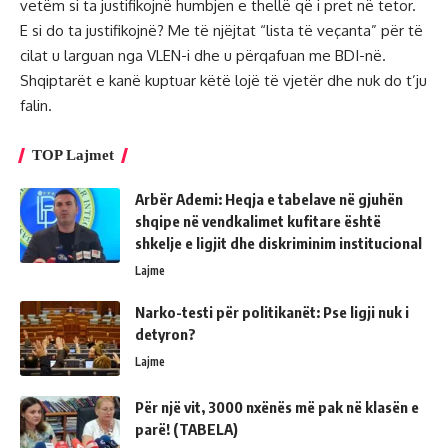
vetëm si ta justifikojnë humbjen e thellë që i pret në tetor.
E si do ta justifikojnë? Me të njëjtat “lista të veçanta” për të
cilat u larguan nga VLEN-i dhe u përqafuan me BDI-në.
Shqiptarët e kanë kuptuar këtë lojë të vjetër dhe nuk do t’ju
falin.
TOP Lajmet
Arbër Ademi: Heqja e tabelave në gjuhën
shqipe në vendkalimet kufitare është
shkelje e ligjit dhe diskriminim institucional
Lajme
Narko-testi për politikanët: Pse ligji nuk i
detyron?
Lajme
Për një vit, 3000 nxënës më pak në klasën e
parë! (TABELA)