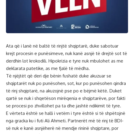
Ata që i lanë në baltë të rinjtë shqiptarë, duke sabotuar
krejt procesin e punësimeve, nuk kanë asnjë të drejtë sot të
derdhin lot krokodili. Hipokrizia e tyre nuk mbulohet as me
deklarata patetike, as me fjalë të mëdha.
Të njëjtët që deri dje bënin fushatë duke akuzuar se
shqiptarët nuk po punësohen, sot, kur po punësohen qindra
të rinj shqiptarë, na akuzojnë pse po e bëjmë këtë. Duket
qartë se nuk i shqetëson mirëqenia e shqiptarëve, por fakti
se procesi po zhvillohet pa ta dhe jashtë ndikimit të tyre.
E vërteta është se halli i vetëm i tyre është si të shpëtojnë
nga gracka ku i futi Ali Ahmeti. Partnerët më të rinj të BDI-
së nuk e kanë asnjëherë në mendje rininë shqiptare, por