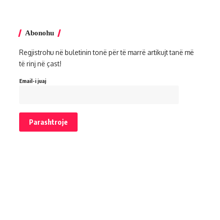
Abonohu
Regjistrohu në buletinin tonë për të marrë artikujt tanë më
të rinj në çast!
Email-i juaj