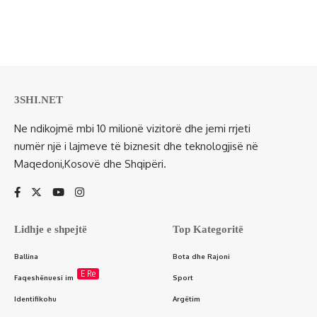
3SHI.NET
Ne ndikojmë mbi 10 milionë vizitorë dhe jemi rrjeti
numër një i lajmeve të biznesit dhe teknologjisë në
Maqedoni,Kosovë dhe Shqipëri.
Lidhje e shpejtë
Top Kategoritë
Ballina
Bota dhe Rajoni
E Re
Faqeshënuesi im
Sport
Identifikohu
Argëtim