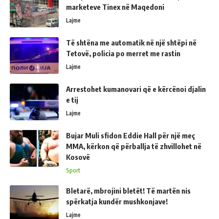
marketeve Tinex në Maqedoni
Lajme
Të shtëna me automatik në një shtëpi në
Tetovë, policia po merret me rastin
Lajme
Arrestohet kumanovari që e kërcënoi djalin
e tij
Lajme
Bujar Muli sfidon Eddie Hall për një meç
MMA, kërkon që përballja të zhvillohet në
Kosovë
Sport
Bletarë, mbrojini bletët! Të martën nis
spërkatja kundër mushkonjave!
Lajme