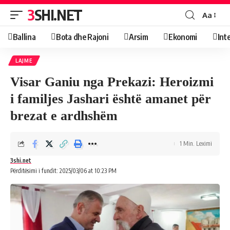
3SHI.NET
Aa
Ballina
Bota dhe Rajoni
Arsim
Ekonomi
Int
LAJME
Visar Ganiu nga Prekazi: Heroizmi
i familjes Jashari është amanet për
brezat e ardhshëm
1 Min. Leximi
3shi.net
Përditësimi i fundit: 2025/03/06 at 10:23 PM