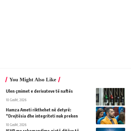
You Might Also Like
Ulen çmimet e derivateve të naftës
10 Gusht, 2026
Hamza Ameti rikthehet në detyrë:
“Drejtësia dhe integriteti nuk preken
10 Gusht, 2026
ISHP me rekomandime gjatë ditëve të