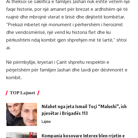
Ai theksoi se sakrifica e familjes Jashari nuk është vetëm një
faqe historie, por një amanet për brezat e ardhshëm që të
ruajnë dhe mbrojnë vlerat e lirisë dhe dinjitetit kombëtar.
“Prekazi mbetet një monument i përhershëm i heroizmit
dhe vendosmërisë, një vend ku historia flet dhe ku
përkushtimi ndaj kombit gjen shprehjen më të lartë,” shtoi
ai.
Në përmbyllje, kryetari i Çairit shprehu respektin e
përjetshëm për familjen Jashari dhe lavdi për dëshmorët e
kombit.
TOP Lajmet
Ndahet nga jeta Ismail Toçi “Malushi”, ish
pjesëtar i Brigadës 113
Lajme
Kompania kosovare Interex blen rrjetin e