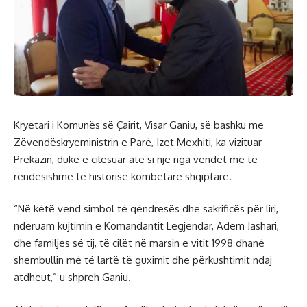
Kryetari i Komunës së Çairit, Visar Ganiu, së bashku me
Zëvendëskryeministrin e Parë, Izet Mexhiti, ka vizituar
Prekazin, duke e cilësuar atë si një nga vendet më të
rëndësishme të historisë kombëtare shqiptare.
“Në këtë vend simbol të qëndresës dhe sakrificës për liri,
nderuam kujtimin e Komandantit Legjendar, Adem Jashari,
dhe familjes së tij, të cilët në marsin e vitit 1998 dhanë
shembullin më të lartë të guximit dhe përkushtimit ndaj
atdheut,” u shpreh Ganiu.