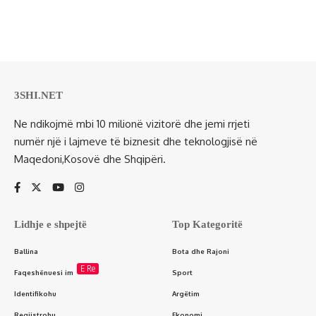
3SHI.NET
Ne ndikojmë mbi 10 milionë vizitorë dhe jemi rrjeti
numër një i lajmeve të biznesit dhe teknologjisë në
Maqedoni,Kosovë dhe Shqipëri.
Lidhje e shpejtë
Top Kategoritë
Ballina
Bota dhe Rajoni
E Re
Faqeshënuesi im
Sport
Identifikohu
Argëtim
Regjistrohu
Ekonomi