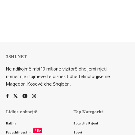
3SHI.NET
Ne ndikojmë mbi 10 milionë vizitorë dhe jemi rrjeti
numër një i lajmeve të biznesit dhe teknologjisë në
Maqedoni,Kosovë dhe Shqipëri.
Lidhje e shpejtë
Top Kategoritë
Ballina
Bota dhe Rajoni
E Re
Faqeshënuesi im
Sport