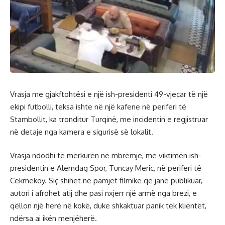
Vrasja me gjakftohtësi e një ish-presidenti 49-vjeçar të një
ekipi futbolli, teksa ishte në një kafene në periferi të
Stambollit, ka tronditur Turqinë, me incidentin e regjistruar
në detaje nga kamera e sigurisë së lokalit.
Vrasja ndodhi të mërkurën në mbrëmje, me viktimën ish-
presidentin e Alemdag Spor, Tuncay Meric, në periferi të
Cekmekoy. Siç shihet në pamjet filmike që janë publikuar,
autori i afrohet atij dhe pasi nxjerr një armë nga brezi, e
qëllon një herë në kokë, duke shkaktuar panik tek klientët,
ndërsa ai ikën menjëherë.