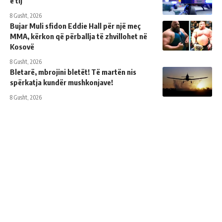
e tij
8 Gusht, 2026
Bujar Muli sfidon Eddie Hall për një meç
MMA, kërkon që përballja të zhvillohet në
Kosovë
8 Gusht, 2026
Bletarë, mbrojini bletët! Të martën nis
spërkatja kundër mushkonjave!
8 Gusht, 2026