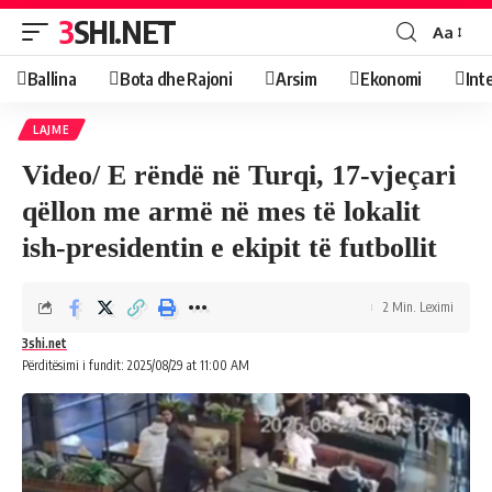
3SHI.NET
Aa
Ballina
Bota dhe Rajoni
Arsim
Ekonomi
Int
LAJME
Video/ E rëndë në Turqi, 17-vjeçari
qëllon me armë në mes të lokalit
ish-presidentin e ekipit të futbollit
2 Min. Leximi
3shi.net
Përditësimi i fundit: 2025/08/29 at 11:00 AM