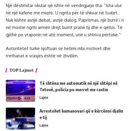
Një dëshmitar okular që ishte në vendngjarje tha: “Isha ulur
në një kafene me miqtë. U ngrita për të shkuar në tualet.
Nuk kishte asnjë debat, asnjë dialog. Papritmas, një burrë i ri
në moshë ngriti armën drejt burrit pranë tij dhe e qëlloi. Të
gjithë po vraponin në atë moment, unë u shtriva përtokë.”
Autoritetet turke njoftuan se hetimi mbi motivet dhe
rrethanat e vrasjes është në zhvillim.
TOP Lajmet
Të shtëna me automatik në një shtëpi në
Tetovë, policia po merret me rastin
Lajme
Arrestohet kumanovari që e kërcënoi djalin
e tij
Lajme