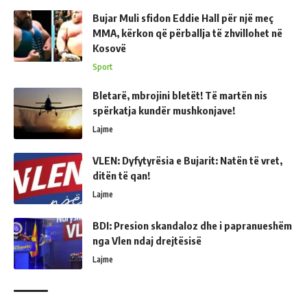
Bujar Muli sfidon Eddie Hall për një meç
MMA, kërkon që përballja të zhvillohet në
Kosovë
Sport
Bletarë, mbrojini bletët! Të martën nis
spërkatja kundër mushkonjave!
Lajme
VLEN: Dyfytyrësia e Bujarit: Natën të vret,
ditën të qan!
Lajme
BDI: Presion skandaloz dhe i papranueshëm
nga Vlen ndaj drejtësisë
Lajme