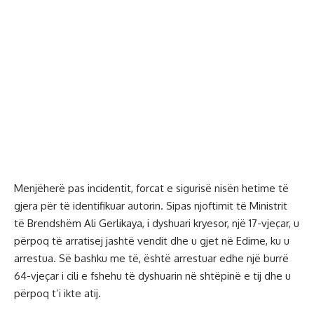
Menjëherë pas incidentit, forcat e sigurisë nisën hetime të
gjera për të identifikuar autorin. Sipas njoftimit të Ministrit
të Brendshëm Ali Gerlikaya, i dyshuari kryesor, një 17-vjeçar, u
përpoq të arratisej jashtë vendit dhe u gjet në Edirne, ku u
arrestua. Së bashku me të, është arrestuar edhe një burrë
64-vjeçar i cili e fshehu të dyshuarin në shtëpinë e tij dhe u
përpoq t’i ikte atij.