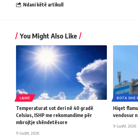
Ndani këtë artikull
You Might Also Like
LAJME
BOTA DHE 
Temperaturat sot deri në 40 gradë
Hiqet flamur
Celsius, ISHP me rekomandime për
vendosur n
mbrojtje shëndetësore
9 Gusht, 2026
9 Gusht, 2026