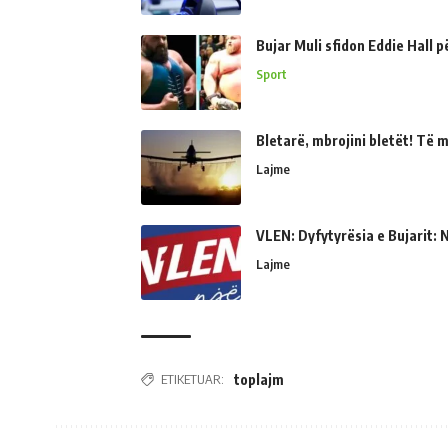
Bujar Muli sfidon Eddie Hall 
Sport
Bletarë, mbrojini bletët! Të 
Lajme
VLEN: Dyfytyrësia e Bujarit: N
Lajme
ETIKETUAR:
toplajm