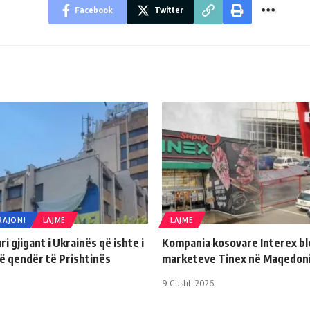
Facebook
Twitter
RAJONI
LAJME
LAJME
i gjigant i Ukrainës që ishte i
Kompania kosovare Interex ble
ë qendër të Prishtinës
marketeve Tinex në Maqedon
9 Gusht, 2026