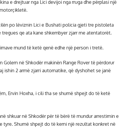
na e drejtuar nga Lici devijoi nga rruga dhe përplasi një
motorçikletë.
ën po lëviznin Lici e Bushati policia gjeti tre pistoleta
ë tregues qe ata kane shkembyer zjarr me atentatorët.
imave mund të ketë qenë edhe një person i tretë.
hatin Golem në Shkodër makinën Range Rover të përdorur
saj ishin 2 armë zjarri automatike, që dyshohet se janë
ëm, Ervin Hoxha, i cili tha se shumë shpejt do të ketë
 kanë shkuar në Shkodër për të bërë të mundur arrestimin e
 e tyre. Shumë shpejt do të kemi një rezultat konkret në