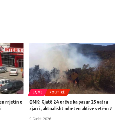
LAJME
POLITIKË
n rrjetin e
QMK: Gjatë 24 orëve ka pasur 25 vatra
i
zjarri, aktualisht mbeten aktive vetëm 2
9 Gusht, 2026