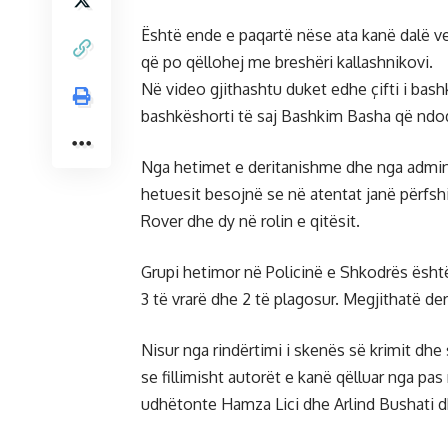
Është ende e paqartë nëse ata kanë dalë vet
që po qëllohej me breshëri kallashnikovi.
Në video gjithashtu duket edhe çifti i bas
bashkëshorti të saj Bashkim Basha që ndod
Nga hetimet e deritanishme dhe nga admini
hetuesit besojnë se në atentat janë përfshi
Rover dhe dy në rolin e qitësit.
Grupi hetimor në Policinë e Shkodrës është
3 të vrarë dhe 2 të plagosur. Megjithatë der
Nisur nga rindërtimi i skenës së krimit dh
se fillimisht autorët e kanë qëlluar nga pa
udhëtonte Hamza Lici dhe Arlind Bushati d