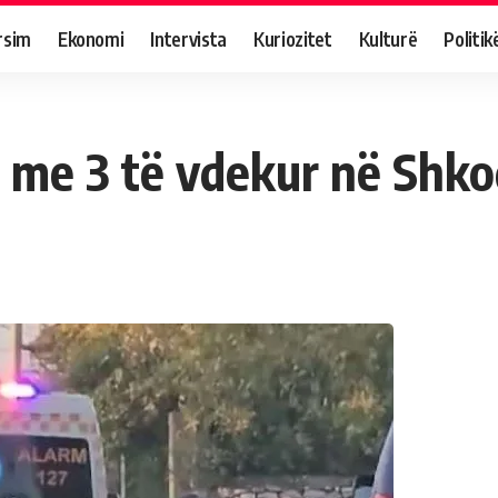
rsim
Ekonomi
Intervista
Kuriozitet
Kulturë
Politik
t me 3 të vdekur në Shk