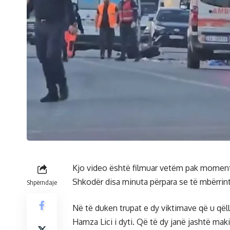
Kjo video është filmuar vetëm pak momente
Shkodër disa minuta përpara se të mbërrint
Shpërndaje
Në të duken trupat e dy viktimave që u qëll
Hamza Lici i dyti. Që të dy janë jashtë maki