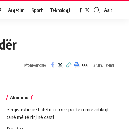
ë
Argëtim
Sport
Teknologji
Aa
odër
3 Min. Leximi
Shpërndaje
Abonohu
Regjistrohu në buletinin tonë për të marrë artikujt
tanë më të rinj në çast!
Email-i juaj