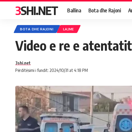
3SHI.NET
Ballina
Bota dhe Rajoni
A
BOTA DHE RAJONI
LAJME
Video e re e atentati
3shi.net
Përditësimi i fundit: 2024/10/31 at 4:18 PM