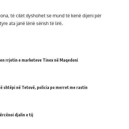
sona, të cilët dyshohet se mund të kenë dijeni për
re ata janë lënë sërish të lirë.
en rrjetin e marketeve Tinex në Maqedoni
 shtëpi në Tetovë, policia po merret me rastin
cënoi djalin e tij