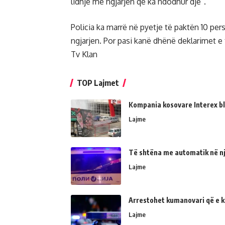
lidhje me ngjarjen që ka ndodhur dje”.
Policia ka marrë në pyetje të paktën 10 per
ngjarjen. Por pasi kanë dhënë deklarimet e ty
Tv Klan
TOP Lajmet
Kompania kosovare Interex bl
Lajme
Të shtëna me automatik në një
Lajme
Arrestohet kumanovari që e kër
Lajme