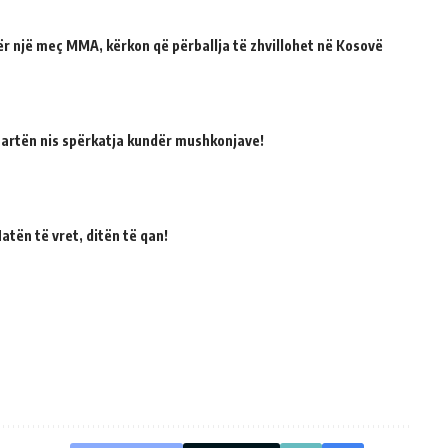
për një meç MMA, kërkon që përballja të zhvillohet në Kosovë
martën nis spërkatja kundër mushkonjave!
atën të vret, ditën të qan!