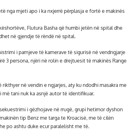
ë nga mjeti apo i ka nxjerrë përplasja e fortë e makinës
hkëshortëve, Flutura Basha që humbi jetën në spital dhe
het në gjendje të rëndë në spital.
strimi i pamjeve të kamerave të sigurisë në vendngjarje
rë 3 persona, njëri në rolin e drejtuesit të makinës Range
 rikthyer në vendin e ngjarjes, aty ku ndodhi masakra me
i më tani nuk ka asnjë autor të identifikuar.
e sekuestrimi i gëzhojave në rrugë, grupi hetimor dyshon
s makinën tip Benz me targa te Kroacisë, me të cilën
he po ashtu duke ecur paralelisht me të.