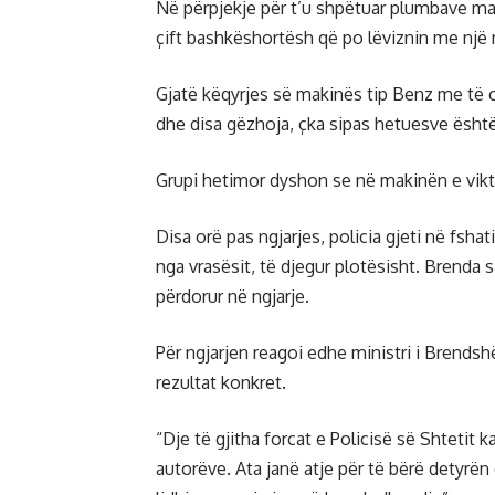
Në përpjekje për t’u shpëtuar plumbave maki
çift bashkëshortësh që po lëviznin me një 
Gjatë këqyrjes së makinës tip Benz me të cil
dhe disa gëzhoja, çka sipas hetuesve ësht
Grupi hetimor dyshon se në makinën e vikt
Disa orë pas ngjarjes, policia gjeti në fs
nga vrasësit, të djegur plotësisht. Brenda 
përdorur në ngjarje.
Për ngjarjen reagoi edhe ministri i Brendsh
rezultat konkret.
“Dje të gjitha forcat e Policisë së Shtetit
autorëve. Ata janë atje për të bërë detyrën