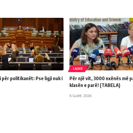
LAJME
për politikanët: Pse ligji nuk i
Për një vit, 3000 nxënës më p
klasën e parë! (TABELA)
6 Gusht, 2026