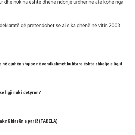
tur dhe nuk na është dhënë ndonjë urdhër në atë kohë nga
 deklaratë që pretendohet se ai e ka dhënë në vitin 2003
 në gjuhën shqipe në vendkalimet kufitare është shkelje e ligjit
e ligji nuk i detyron?
ak në klasën e parë! (TABELA)