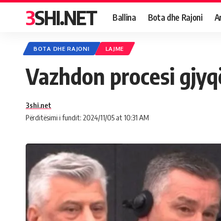
3SHI.NET
Ballina
Bota dhe Rajoni
A
BOTA DHE RAJONI
LAJME
Vazhdon procesi gjyq
3shi.net
Përditësimi i fundit: 2024/11/05 at 10:31 AM