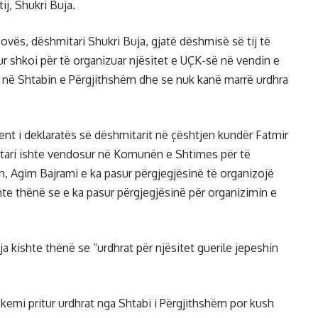
j, Shukri Buja.
ovës, dëshmitari Shukri Buja, gjatë dëshmisë së tij të
 shkoi për të organizuar njësitet e UÇK-së në vendin e
të në Shtabin e Përgjithshëm dhe se nuk kanë marrë urdhra
ent i deklaratës së dëshmitarit në çështjen kundër Fatmir
itari ishte vendosur në Komunën e Shtimes për të
in, Agim Bajrami e ka pasur përgjegjësinë të organizojë
hte thënë se e ka pasur përgjegjësinë për organizimin e
a kishte thënë se “urdhrat për njësitet guerile jepeshin
 kemi pritur urdhrat nga Shtabi i Përgjithshëm por kush