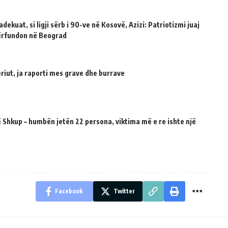
dekuat, si ligji sërb i 90-ve në Kosovë, Azizi: Patriotizmi juaj
përfundon në Beograd
riut, ja raporti mes grave dhe burrave
 Shkup – humbën jetën 22 persona, viktima më e re ishte një
Facebook
Twitter