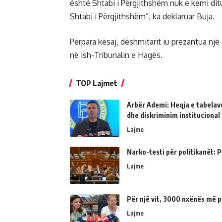
është Shtabi i Përgjithshëm nuk e kemi di
Shtabi i Përgjithshëm”, ka deklaruar Buja.
Përpara kësaj, dëshmitarit iu prezantua një
në ish-Tribunalin e Hagës.
TOP Lajmet
Arbër Ademi: Heqja e tabelave
dhe diskriminim institucional
Lajme
Narko-testi për politikanët: Ps
Lajme
Për një vit, 3000 nxënës më p
Lajme