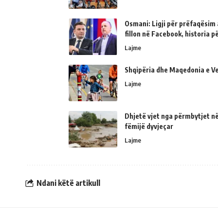
Osmani: Ligji për prëfaqësim a
fillon në Facebook, historia 
Lajme
Shqipëria dhe Maqedonia e Ve
Lajme
Dhjetë vjet nga përmbytjet në
fëmijë dyvjeçar
Lajme
Ndani këtë artikull