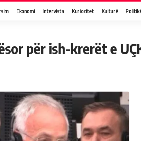
rsim
Ekonomi
Intervista
Kuriozitet
Kulturë
Politik
ësor për ish-krerët e UÇ