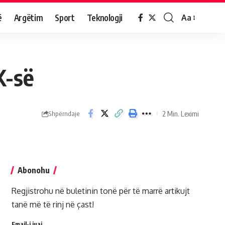
ë
Argëtim
Sport
Teknologji
Aa
K-së
2 Min. Leximi
Shpërndaje
Abonohu
Regjistrohu në buletinin tonë për të marrë artikujt
tanë më të rinj në çast!
Email-i juaj