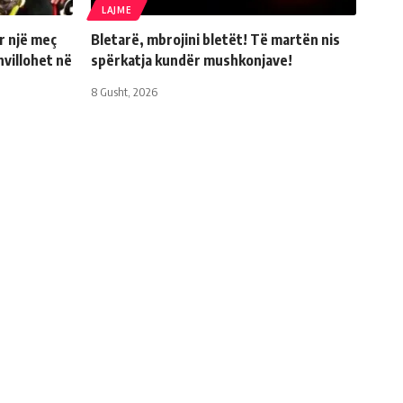
LAJME
ër një meç
Bletarë, mbrojini bletët! Të martën nis
hvillohet në
spërkatja kundër mushkonjave!
8 Gusht, 2026