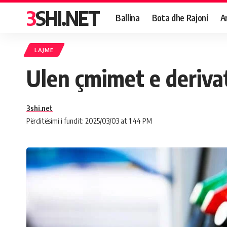
3SHI.NET
Ballina
Bota dhe Rajoni
A
LAJME
Ulen çmimet e deriva
3shi.net
Përditësimi i fundit: 2025/03/03 at 1:44 PM