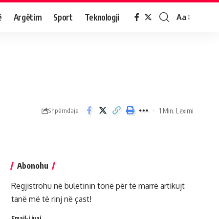
ë
Argëtim
Sport
Teknologji
Aa
1 Min. Leximi
Shpërndaje
Abonohu
Regjistrohu në buletinin tonë për të marrë artikujt
tanë më të rinj në çast!
Email-i juaj