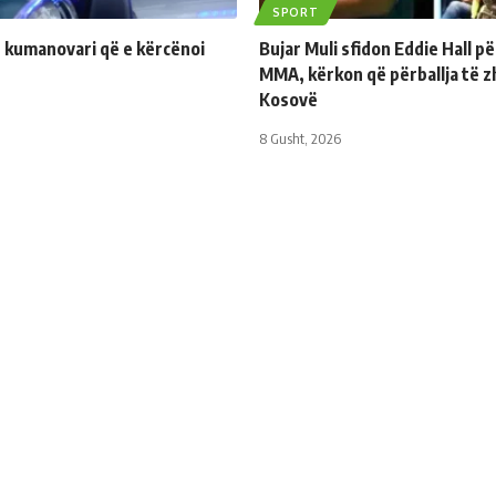
SPORT
 kumanovari që e kërcënoi
Bujar Muli sfidon Eddie Hall p
MMA, kërkon që përballja të z
Kosovë
8 Gusht, 2026