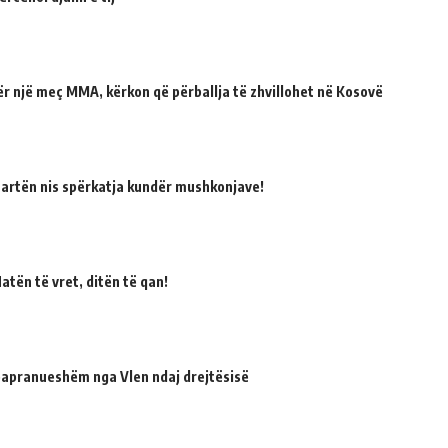
për një meç MMA, kërkon që përballja të zhvillohet në Kosovë
martën nis spërkatja kundër mushkonjave!
atën të vret, ditën të qan!
 papranueshëm nga Vlen ndaj drejtësisë