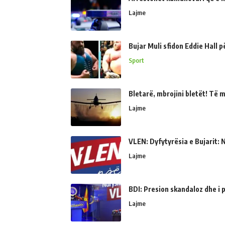
Lajme
Bujar Muli sfidon Eddie Hall 
Sport
Bletarë, mbrojini bletët! Të 
Lajme
VLEN: Dyfytyrësia e Bujarit: N
Lajme
BDI: Presion skandaloz dhe i
Lajme