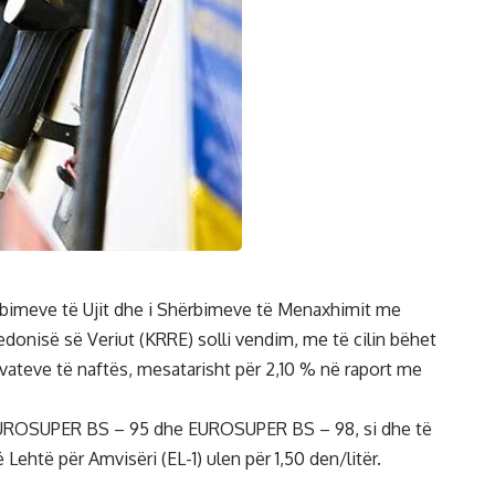
ërbimeve të Ujit dhe i Shërbimeve të Menaxhimit me
onisë së Veriut (KRRE) solli vendim, me të cilin bëhet
ivateve të naftës, mesatarisht për 2,10 % në raport me
EUROSUPER BS – 95 dhe EUROSUPER BS – 98, si dhe të
Lehtë për Amvisëri (EL-1) ulen për 1,50 den/litër.