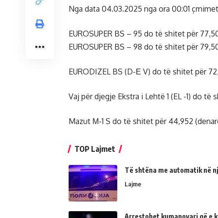
Nga data 04.03.2025 nga ora 00:01 çmimet 
EUROSUPER BS – 95 do të shitet për 77,50 
EUROSUPER BS – 98 do të shitet për 79,50 
EURODIZEL BS (D-Е V) do të shitet për 72,
Vaj për djegje Ekstra i Lehtë 1 (EL -1) do të 
Mazut М-1 S do të shitet për 44,952 (denar
TOP Lajmet
Të shtëna me automatik në një
Lajme
Arrestohet kumanovari që e kër