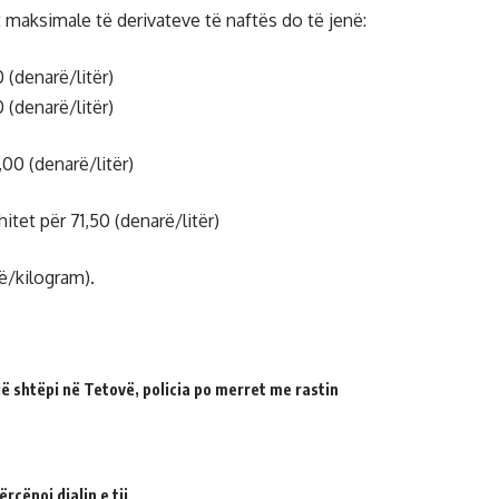
maksimale të derivateve të naftës do të jenë:
(denarë/litër)
(denarë/litër)
00 (denarë/litër)
shitet për 71,50 (denarë/litër)
ë/kilogram).
 shtëpi në Tetovë, policia po merret me rastin
cënoi djalin e tij