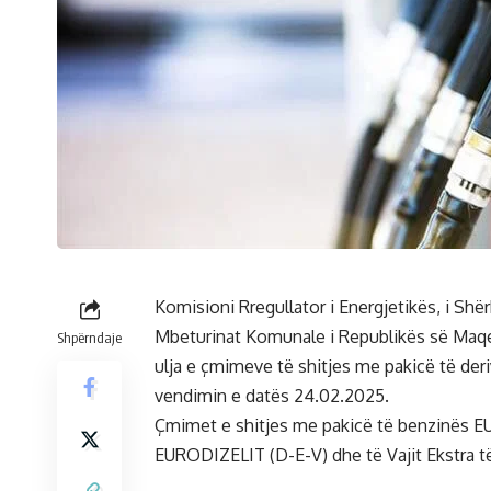
Komisioni Rregullator i Energjetikës, i Sh
Mbeturinat Komunale i Republikës së Maqed
Shpërndaje
ulja e çmimeve të shitjes me pakicë të der
vendimin e datës 24.02.2025.
Çmimet e shitjes me pakicë të benzinës 
EURODIZELIT (D-E-V) dhe të Vajit Ekstra të 