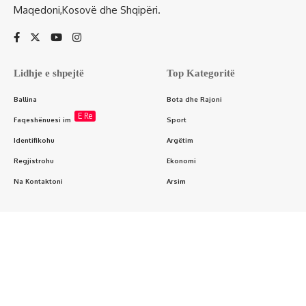
Maqedoni,Kosovë dhe Shqipëri.
Lidhje e shpejtë
Top Kategoritë
Ballina
Bota dhe Rajoni
E Re
Faqeshënuesi im
Sport
Identifikohu
Argëtim
Regjistrohu
Ekonomi
Na Kontaktoni
Arsim