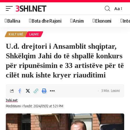
3SHI.NET
Aa
Ballina
Bota dhe Rajoni
Arsim
Ekonomi
Int
KULTURË
LAJME
U.d. drejtori i Ansamblit shqiptar,
Shkëlqim Jahi do të shpallë konkurs
për ripunësimin e 33 artistëve për të
cilët nuk ishte kryer riauditimi
3 Min. Leximi
3shi.net
Përditësimi i fundit: 2024/09/12 at 5:21 PM