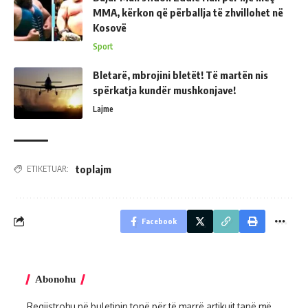
MMA, kërkon që përballja të zhvillohet në
Kosovë
Sport
Bletarë, mbrojini bletët! Të martën nis
spërkatja kundër mushkonjave!
Lajme
toplajm
ETIKETUAR:
Facebook
Abonohu
Regjistrohu në buletinin tonë për të marrë artikujt tanë më