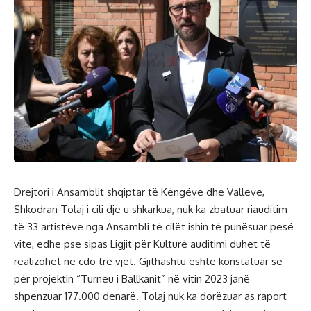
Drejtori i Ansamblit shqiptar të Këngëve dhe Valleve,
Shkodran Tolaj i cili dje u shkarkua, nuk ka zbatuar riauditim
të 33 artistëve nga Ansambli të cilët ishin të punësuar pesë
vite, edhe pse sipas Ligjit për Kulturë auditimi duhet të
realizohet në çdo tre vjet. Gjithashtu është konstatuar se
për projektin “Turneu i Ballkanit” në vitin 2023 janë
shpenzuar 177.000 denarë. Tolaj nuk ka dorëzuar as raport