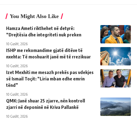
You Might Also Like
Hamza Ameti rikthehet në detyrë:
“Drejtësia dhe integriteti nuk preken
10 Gusht, 2026
ISHP me rekomandime gjatë ditëve të
nxehta: Të moshuarit janë më të rrezikuar
10 Gusht, 2026
Izet Mexhiti me mesazh prekës pas vdekjes
së Ismail Toçit: “Liria mban edhe emrin
tënd”
10 Gusht, 2026
QMK: Janë shuar 25 zjarre, nën kontroll
zjarri në deponinë në Kriva Pallankë
10 Gusht, 2026