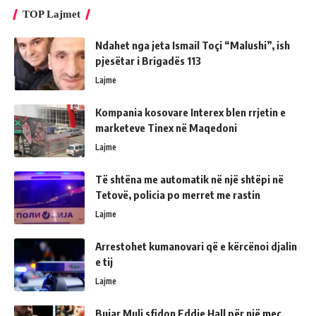
TOP Lajmet
Ndahet nga jeta Ismail Toçi “Malushi”, ish
pjesëtar i Brigadës 113
Lajme
Kompania kosovare Interex blen rrjetin e
marketeve Tinex në Maqedoni
Lajme
Të shtëna me automatik në një shtëpi në
Tetovë, policia po merret me rastin
Lajme
Arrestohet kumanovari që e kërcënoi djalin
e tij
Lajme
Bujar Muli sfidon Eddie Hall për një meç