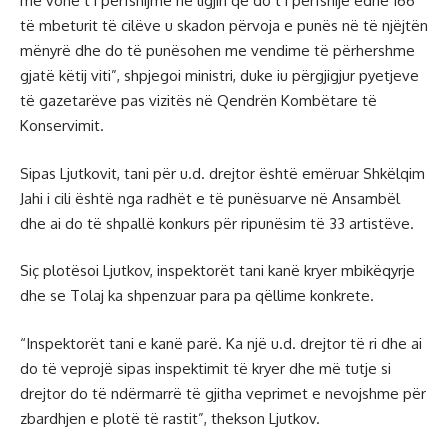
më vonë t’i përfshijmë në ligjin që do t’i përfshijë edhe 166
të mbeturit të cilëve u skadon përvoja e punës në të njëjtën
mënyrë dhe do të punësohen me vendime të përhershme
gjatë këtij viti”, shpjegoi ministri, duke iu përgjigjur pyetjeve
të gazetarëve pas vizitës në Qendrën Kombëtare të
Konservimit.
Sipas Ljutkovit, tani për u.d. drejtor është emëruar Shkëlqim
Jahi i cili është nga radhët e të punësuarve në Ansambël
dhe ai do të shpallë konkurs për ripunësim të 33 artistëve.
Siç plotësoi Ljutkov, inspektorët tani kanë kryer mbikëqyrje
dhe se Tolaj ka shpenzuar para pa qëllime konkrete.
“Inspektorët tani e kanë parë. Ka një u.d. drejtor të ri dhe ai
do të veprojë sipas inspektimit të kryer dhe më tutje si
drejtor do të ndërmarrë të gjitha veprimet e nevojshme për
zbardhjen e plotë të rastit”, thekson Ljutkov.