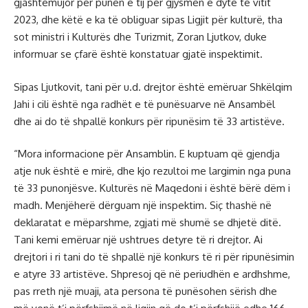
gjashtëmujor për punën e tij për gjysmën e dytë të vitit
2023, dhe këtë e ka të obliguar sipas Ligjit për kulturë, tha
sot ministri i Kulturës dhe Turizmit, Zoran Ljutkov, duke
informuar se çfarë është konstatuar gjatë inspektimit.
Sipas Ljutkovit, tani për u.d. drejtor është emëruar Shkëlqim
Jahi i cili është nga radhët e të punësuarve në Ansambël
dhe ai do të shpallë konkurs për ripunësim të 33 artistëve.
“Mora informacione për Ansamblin. E kuptuam që gjendja
atje nuk është e mirë, dhe kjo rezultoi me largimin nga puna
të 33 punonjësve. Kulturës në Maqedoni i është bërë dëm i
madh. Menjëherë dërguam një inspektim. Siç thashë në
deklaratat e mëparshme, zgjati më shumë se dhjetë ditë.
Tani kemi emëruar një ushtrues detyre të ri drejtor. Ai
drejtori i ri tani do të shpallë një konkurs të ri për ripunësimin
e atyre 33 artistëve. Shpresoj që në periudhën e ardhshme,
pas rreth një muaji, ata persona të punësohen sërish dhe