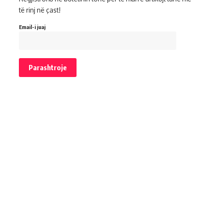
të rinj në çast!
Email-i juaj