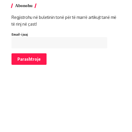
Abonohu
Regjistrohu në buletinin tonë për të marrë artikujt tanë më
të rinj në çast!
Email-i juaj