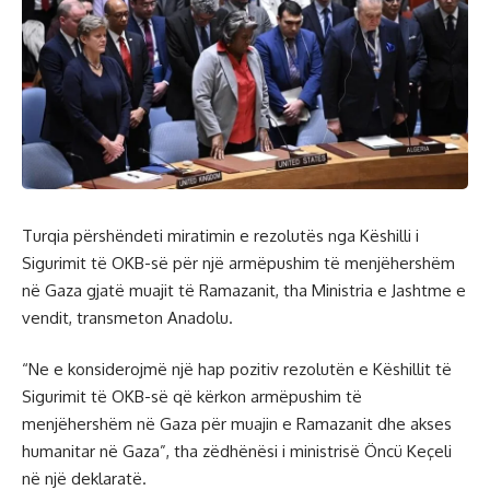
Turqia përshëndeti miratimin e rezolutës nga Këshilli i
Sigurimit të OKB-së për një armëpushim të menjëhershëm
në Gaza gjatë muajit të Ramazanit, tha Ministria e Jashtme e
vendit, transmeton Anadolu.
“Ne e konsiderojmë një hap pozitiv rezolutën e Këshillit të
Sigurimit të OKB-së që kërkon armëpushim të
menjëhershëm në Gaza për muajin e Ramazanit dhe akses
humanitar në Gaza”, tha zëdhënësi i ministrisë Öncü Keçeli
në një deklaratë.