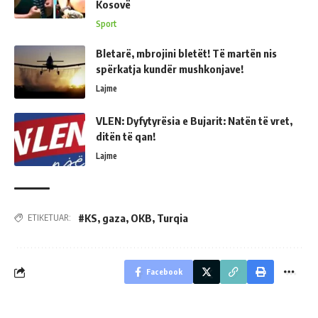
Kosovë
Sport
Bletarë, mbrojini bletët! Të martën nis
spërkatja kundër mushkonjave!
Lajme
VLEN: Dyfytyrësia e Bujarit: Natën të vret,
ditën të qan!
Lajme
#KS
,
gaza
,
OKB
,
Turqia
ETIKETUAR:
Facebook