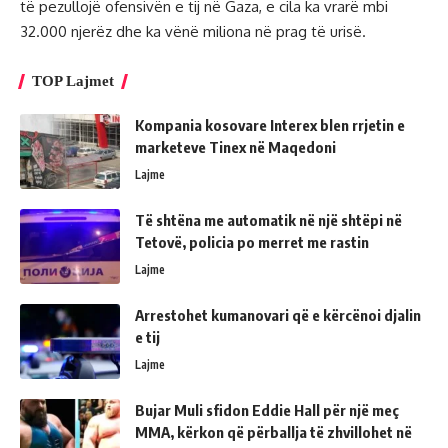
të pezullojë ofensivën e tij në Gaza, e cila ka vrarë mbi
32.000 njerëz dhe ka vënë miliona në prag të urisë.
TOP Lajmet
Kompania kosovare Interex blen rrjetin e
marketeve Tinex në Maqedoni
Lajme
Të shtëna me automatik në një shtëpi në
Tetovë, policia po merret me rastin
Lajme
Arrestohet kumanovari që e kërcënoi djalin
e tij
Lajme
Bujar Muli sfidon Eddie Hall për një meç
MMA, kërkon që përballja të zhvillohet në