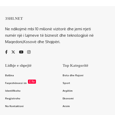
3SHI.NET
Ne ndikojmë mbi 10 milionë vizitorë dhe jemi rrjeti
numër një i lajmeve të biznesit dhe teknologjisë në
Maqedoni,Kosovë dhe Shqipëri.
Lidhje e shpejtë
Top Kategoritë
Ballina
Bota dhe Rajoni
E Re
Faqeshënuesi im
Sport
Identifikohu
Argëtim
Regjistrohu
Ekonomi
Na Kontaktoni
Arsim