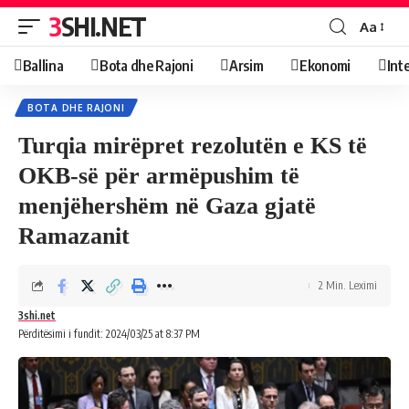
3SHI.NET
Aa
Ballina
Bota dhe Rajoni
Arsim
Ekonomi
Int
BOTA DHE RAJONI
Turqia mirëpret rezolutën e KS të
OKB-së për armëpushim të
menjëhershëm në Gaza gjatë
Ramazanit
2 Min. Leximi
3shi.net
Përditësimi i fundit: 2024/03/25 at 8:37 PM