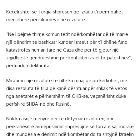
Keçeli shtoi se Turqia shpreson që Izraeli t’i përmbahet
menjëherë përcaktimeve në rezolutë.
“Ne i bëjmë thirrje komunitetit ndërkombëtar që të marrë
një qëndrim të bashkuar kundër Izraelit për t’i dhënë fund
katastrofës humanitare në Gaza dhe për të gjetur një
zgjidhje të qëndrueshme për konfliktin izraelito-palestinez”,
përfundon deklarata.
Miratimi i një rezolute të tillë ka muaj që po kërkohet, me
disa rezoluta të tilla që kanë dështuar për shkak të vetos
nga anëtarët e përhershëm të OKB-së, veçanërisht duke
përfshirë SHBA-në dhe Rusinë.
Nuk ka asnjë mënyrë për të detyruar rezolutën, por
përkrahësit e armëpushimit shpresojnë se forca e saj morale
dhe mundësia e dënimit ndërkombëtar do ta shtyjnë Izraelin