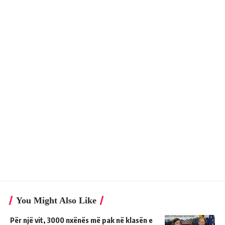
You Might Also Like
Për një vit, 3000 nxënës më pak në klasën e