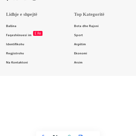
Lidhje e shpejtë
Top Kategoritë
Ballina
Bota dhe Rajoni
E Re
Faqeshënuesi im
Sport
Identifikohu
Argëtim
Regjistrohu
Ekonomi
Na Kontaktoni
Arsim