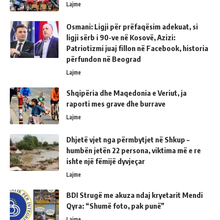
Lajme
Osmani: Ligji për prëfaqësim adekuat, si
ligji sërb i 90-ve në Kosovë, Azizi:
Patriotizmi juaj fillon në Facebook, historia
përfundon në Beograd
Lajme
Shqipëria dhe Maqedonia e Veriut, ja
raporti mes grave dhe burrave
Lajme
Dhjetë vjet nga përmbytjet në Shkup –
humbën jetën 22 persona, viktima më e re
ishte një fëmijë dyvjeçar
Lajme
BDI Strugë me akuza ndaj kryetarit Mendi
Qyra: “Shumë foto, pak punë”
Lajme