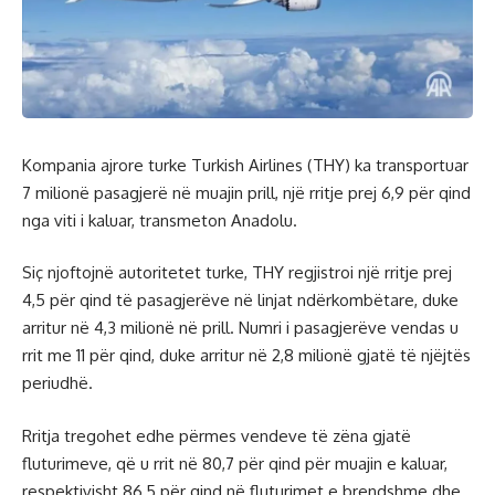
Kompania ajrore turke Turkish Airlines (THY) ka transportuar
7 milionë pasagjerë në muajin prill, një rritje prej 6,9 për qind
nga viti i kaluar, transmeton Anadolu.
Siç njoftojnë autoritetet turke, THY regjistroi një rritje prej
4,5 për qind të pasagjerëve në linjat ndërkombëtare, duke
arritur në 4,3 milionë në prill. Numri i pasagjerëve vendas u
rrit me 11 për qind, duke arritur në 2,8 milionë gjatë të njëjtës
periudhë.
Rritja tregohet edhe përmes vendeve të zëna gjatë
fluturimeve, që u rrit në 80,7 për qind për muajin e kaluar,
respektivisht 86,5 për qind në fluturimet e brendshme dhe