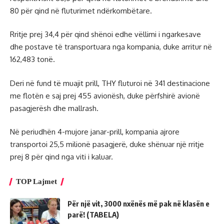
80 për qind në fluturimet ndërkombëtare.
Rritje prej 34,4 për qind shënoi edhe vëllimi i ngarkesave
dhe postave të transportuara nga kompania, duke arritur në
162,483 tonë.
Deri në fund të muajit prill, THY fluturoi në 341 destinacione
me flotën e saj prej 455 avionësh, duke përfshirë avionë
pasagjerësh dhe mallrash.
Në periudhën 4-mujore janar-prill, kompania ajrore
transportoi 25,5 milionë pasagjerë, duke shënuar një rritje
prej 8 për qind nga viti i kaluar.
TOP Lajmet
Për një vit, 3000 nxënës më pak në klasën e
parë! (TABELA)