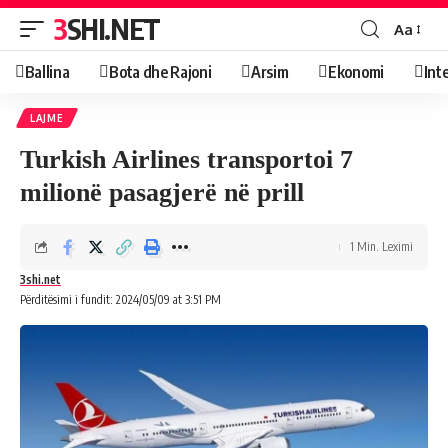
3SHI.NET
Aa
Ballina
Bota dhe Rajoni
Arsim
Ekonomi
Int
LAJME
Turkish Airlines transportoi 7
milionë pasagjerë në prill
1 Min. Leximi
3shi.net
Përditësimi i fundit: 2024/05/09 at 3:51 PM