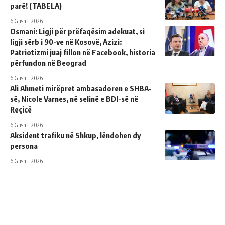
parë! (TABELA)
6 Gusht, 2026
Osmani: Ligji për prëfaqësim adekuat, si
ligji sërb i 90-ve në Kosovë, Azizi:
Patriotizmi juaj fillon në Facebook, historia
përfundon në Beograd
6 Gusht, 2026
Ali Ahmeti mirëpret ambasadoren e SHBA-
së, Nicole Varnes, në selinë e BDI-së në
Reçicë
6 Gusht, 2026
Aksident trafiku në Shkup, lëndohen dy
persona
6 Gusht, 2026