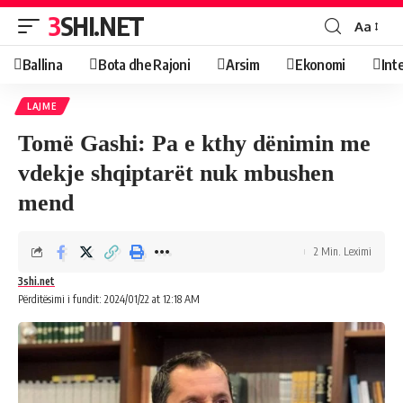
3SHI.NET
Aa
Ballina
Bota dhe Rajoni
Arsim
Ekonomi
Int
LAJME
Tomë Gashi: Pa e kthy dënimin me
vdekje shqiptarët nuk mbushen
mend
2 Min. Leximi
3shi.net
Përditësimi i fundit: 2024/01/22 at 12:18 AM