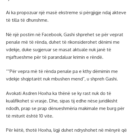
Ai ka propozuar një masë ekstreme si përgjigje ndaj akteve
të tilla të dhunshme.
Në një postim në Facebook, Gashi shprehet se për veprat
penale më të rënda, duhet të rikonsiderohet dënimi me
vdekje, duke sugjeruar se masat aktuale nuk janë të
mjaftueshme për të parandaluar krimin e rëndë.
““Për vepra më të rënda penale pa e kthy dëmimin me
vdekje shqiptarët nuk mbushen mend”, u shpreh Gashi.
Avokati Asdren Hoxha ka thënë se ky rast nuk do të
kualifikohet si vrasje. Dhe, sipas tij edhe nëse juridikisht
ndodh, prap se prap dënueshmëria makimale me burg për
të miturit është 10 vite.
Për këtë, thotë Hoxha, ligji duhet ndryshohet në mënyrë që