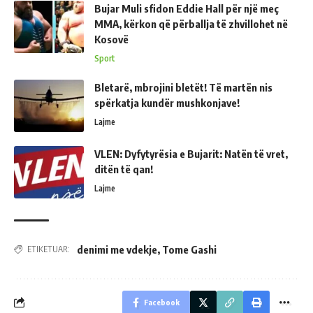
Bujar Muli sfidon Eddie Hall për një meç
MMA, kërkon që përballja të zhvillohet në
Kosovë
Sport
Bletarë, mbrojini bletët! Të martën nis
spërkatja kundër mushkonjave!
Lajme
VLEN: Dyfytyrësia e Bujarit: Natën të vret,
ditën të qan!
Lajme
denimi me vdekje
,
Tome Gashi
ETIKETUAR:
Facebook