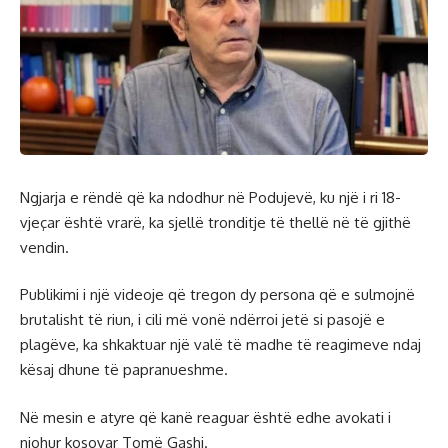
Ngjarja e rëndë që ka ndodhur në Podujevë, ku një i ri 18-
vjeçar është vrarë, ka sjellë tronditje të thellë në të gjithë
vendin.
Publikimi i një videoje që tregon dy persona që e sulmojnë
brutalisht të riun, i cili më vonë ndërroi jetë si pasojë e
plagëve, ka shkaktuar një valë të madhe të reagimeve ndaj
kësaj dhune të papranueshme.
Në mesin e atyre që kanë reaguar është edhe avokati i
njohur kosovar Tomë Gashi.