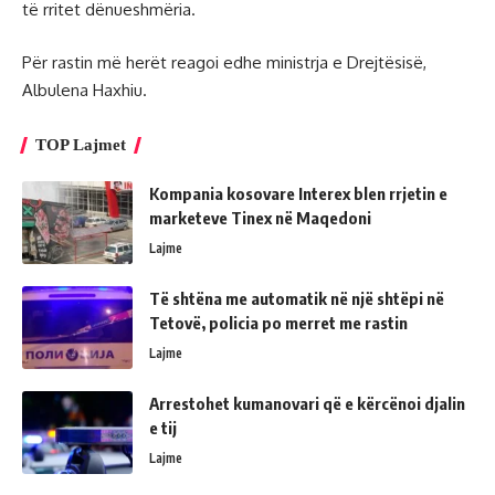
të rritet dënueshmëria.
Për rastin më herët reagoi edhe ministrja e Drejtësisë,
Albulena Haxhiu.
TOP Lajmet
Kompania kosovare Interex blen rrjetin e
marketeve Tinex në Maqedoni
Lajme
Të shtëna me automatik në një shtëpi në
Tetovë, policia po merret me rastin
Lajme
Arrestohet kumanovari që e kërcënoi djalin
e tij
Lajme