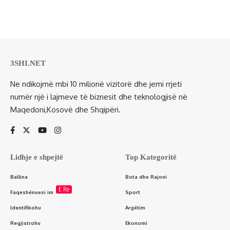
3SHI.NET
Ne ndikojmë mbi 10 milionë vizitorë dhe jemi rrjeti
numër një i lajmeve të biznesit dhe teknologjisë në
Maqedoni,Kosovë dhe Shqipëri.
Lidhje e shpejtë
Top Kategoritë
Ballina
Bota dhe Rajoni
E Re
Faqeshënuesi im
Sport
Identifikohu
Argëtim
Regjistrohu
Ekonomi