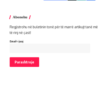
Abonohu
Regjistrohu në buletinin tonë për të marrë artikujt tanë më
të rinj në çast!
Email-i juaj