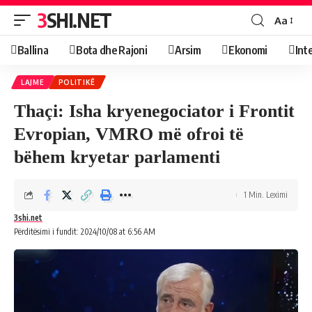
3SHI.NET
Aa
Ballina
Bota dhe Rajoni
Arsim
Ekonomi
Int
LAJME
POLITIKË
Thaçi: Isha kryenegociator i Frontit
Evropian, VMRO më ofroi të
bëhem kryetar parlamenti
1 Min. Leximi
3shi.net
Përditësimi i fundit: 2024/10/08 at 6:56 AM