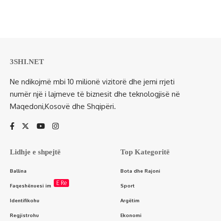
3SHI.NET
Ne ndikojmë mbi 10 milionë vizitorë dhe jemi rrjeti
numër një i lajmeve të biznesit dhe teknologjisë në
Maqedoni,Kosovë dhe Shqipëri.
Lidhje e shpejtë
Top Kategoritë
Ballina
Bota dhe Rajoni
E Re
Faqeshënuesi im
Sport
Identifikohu
Argëtim
Regjistrohu
Ekonomi