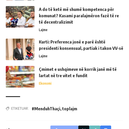
A do të ketë më shumë kompetenca për
komunat? Kasami paralajmëron fazë të re
të decentralizimit
Lajme
Kurti: Preferenca jonë e parë është
presidenti konsensual, partiak i takon VV-së
Lajme
Çmimet e ushqimeve në korrik janë më të
lartat në tre vitet e fundit
Ekonomi
#MenduhThaçi
,
toplajm
ETIKETUAR: