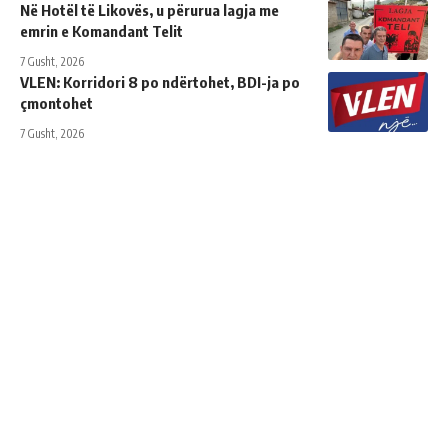
Në Hotël të Likovës, u përurua lagja me
emrin e Komandant Telit
7 Gusht, 2026
VLEN: Korridori 8 po ndërtohet, BDI-ja po
çmontohet
7 Gusht, 2026