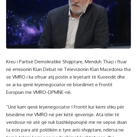
Kreu i Partisë Demokratike Shqiptare, Menduh Thaçi i ftuar
në emisionin Klan Debat në Televizionin Klan Macedonia tha
se VMRO i ka ofruar atij postin e kryetarit të Kuvendit dhe
se ai ka qenë kryenegociator në bisedimet e Frontit
Europian me VMRO-DPMNE-në.
“Unë kam qenë kryenegociator I Frontit kur kemi shku për
bisedime me VMRO-në për këtë qeverisje. Ata ishin të
vendosur në atë që nuk bashkëpunojnë me ne sepse duan
ta ecin para atë politikën e tyre anti-shqiptare, ndërsa ne