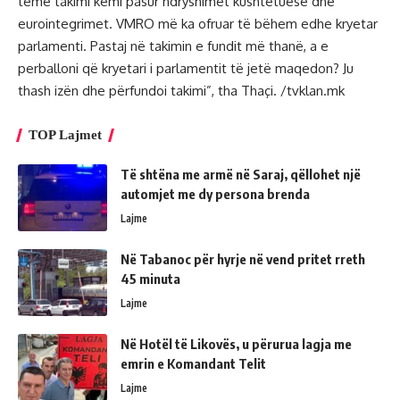
temë takimi kemi pasur ndryshimet kushtetuese dhe
eurointegrimet. VMRO më ka ofruar të bëhem edhe kryetar
parlamenti. Pastaj në takimin e fundit më thanë, a e
perballoni që kryetari i parlamentit të jetë maqedon? Ju
thash izën dhe përfundoi takimi”, tha Thaçi. /tvklan.mk
TOP Lajmet
Të shtëna me armë në Saraj, qëllohet një
automjet me dy persona brenda
Lajme
Në Tabanoc për hyrje në vend pritet rreth
45 minuta
Lajme
Në Hotël të Likovës, u përurua lagja me
emrin e Komandant Telit
Lajme