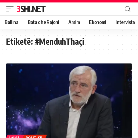
3SHI.NET
Ballina
Bota dhe Rajoni
Arsim
Ekonomi
Intervista
Etiketë:
#MenduhThaçi
LAJME
POLITIKË