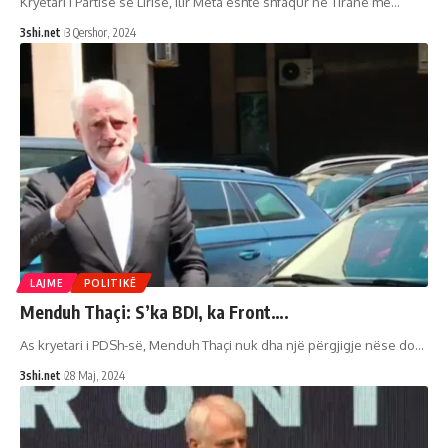
Kryetari i Partisë së Lirisë, Ilir Meta është shfaqur në Tiranë me
…
3shi.net
3 Qershor, 2024
LAJME
POLITIKË
Menduh Thaçi: S’ka BDI, ka Front….
As kryetari i PDSh-së, Menduh Thaçi nuk dha një përgjigje nëse do
…
3shi.net
28 Maj, 2024