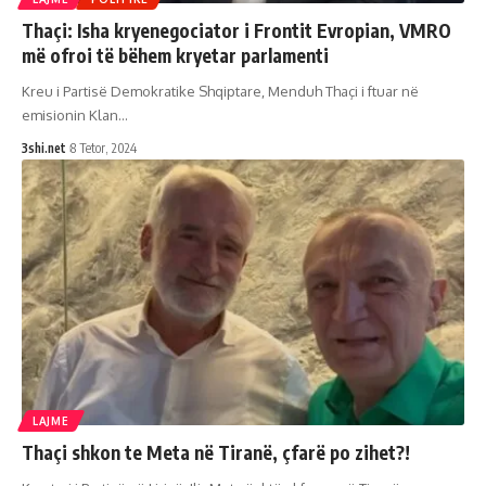
Thaçi: Isha kryenegociator i Frontit Evropian, VMRO
më ofroi të bëhem kryetar parlamenti
Kreu i Partisë Demokratike Shqiptare, Menduh Thaçi i ftuar në
emisionin Klan
…
3shi.net
8 Tetor, 2024
LAJME
Thaçi shkon te Meta në Tiranë, çfarë po zihet?!