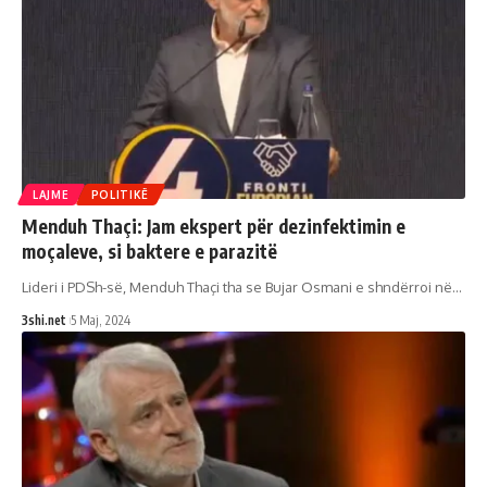
LAJME
POLITIKË
Menduh Thaçi: Jam ekspert për dezinfektimin e
moçaleve, si baktere e parazitë
Lideri i PDSh-së, Menduh Thaçi tha se Bujar Osmani e shndërroi në
…
3shi.net
5 Maj, 2024