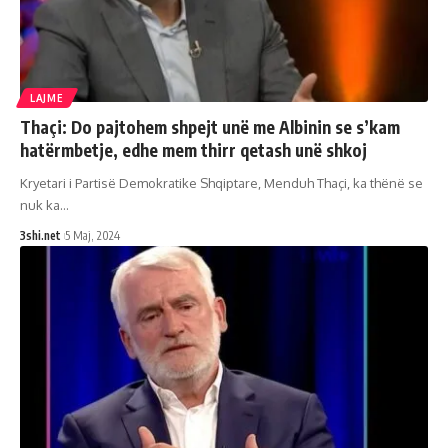
LAJME
Thaçi: Do pajtohem shpejt unë me Albinin se s’kam
hatërmbetje, edhe mem thirr qetash unë shkoj
Kryetari i Partisë Demokratike Shqiptare, Menduh Thaçi, ka thënë se
nuk ka
…
3shi.net
5 Maj, 2024