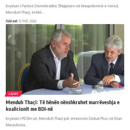
Kryetari i Partisë Demokratike Shqiptare në Maqedoninë e Veriut,
Menduh Thaçi, është
…
3shi.net
12 Prill, 2024
LAJME
Menduh Thaçi: Të hënën nënshkruhet marrëveshja e
koalicionit me BDI-në
Kryetari i PDSH-së, Menduh Thaçi për emisionin Debat Plus në Klan
Macedonia
…