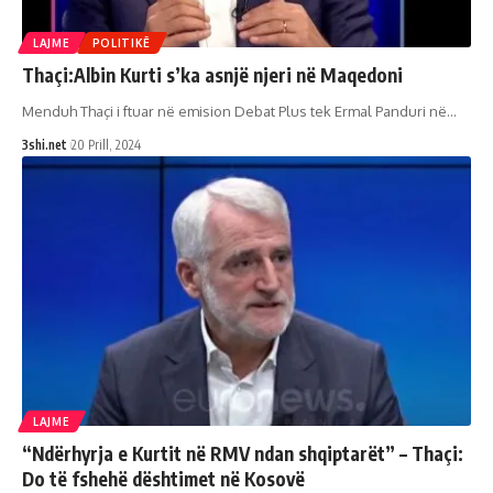
LAJME
POLITIKË
Thaçi:Albin Kurti s’ka asnjë njeri në Maqedoni
Menduh Thaçi i ftuar në emision Debat Plus tek Ermal Panduri në
…
3shi.net
20 Prill, 2024
LAJME
“Ndërhyrja e Kurtit në RMV ndan shqiptarët” – Thaçi:
Do të fshehë dështimet në Kosovë