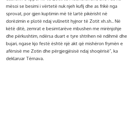
mësoi se besimi i vërtetë nuk njeh kufij dhe as frikë nga
sprovat, por gjen kuptimin më të lartë pikërisht në
dorëzimin e plotë ndaj vullnetit hyjnor të Zotit xh.sh.. Në
këtë ditë, zemrat e besimtarëve mbushen me mirënjohje
dhe përkushtim, ndërsa duart e tyre shtrihen në ndihmë dhe
bujari, ngase kjo festë është një akt që mishëron frymën e
afërsisë me Zotin dhe përgjegjësisë ndaj shoqërisë”, ka
deklaruar Tërnava.