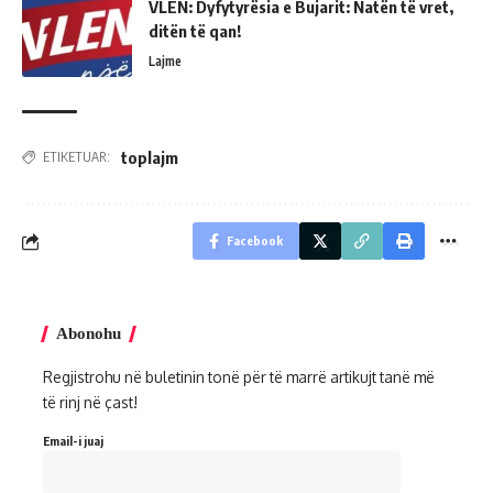
VLEN: Dyfytyrësia e Bujarit: Natën të vret,
ditën të qan!
Lajme
toplajm
ETIKETUAR:
Facebook
Abonohu
Regjistrohu në buletinin tonë për të marrë artikujt tanë më
të rinj në çast!
Email-i juaj