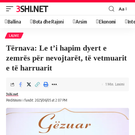
3SHI.NET
Aa
Ballina
Bota dhe Rajoni
Arsim
Ekonomi
Int
LAJME
Tërnava: Le t’i hapim dyert e
zemrës për nevojtarët, të vetmuarit
e të harruarit
1 Min. Leximi
3shi.net
Përditësimi i fundit: 2025/06/05 at 2:07 PM