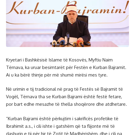
Kryetari i Bashkësisë Islame të Kosovës, Myftiu Naim
Tërnava, ka uruar besimtarët për Festën e Kurban Bajramit.
Ai u ka bërë thirrje për më shumë mirësi mes tyre.
Në urimin e tij tradicional në prag të Festës së Bajramit të
Vogël, Tërnava tha se Kurban Bajrami është festë fetare,
por bart edhe mesazhe të thella shoqërore dhe atdhetare.
“Kurban Bajrami është përkujtim i sakrificës profetike të
Ibrahimit a.s., i cili ishte i gatshëm që ta flijonte më të
dashurin e tij për hir të Zotit të Madhërishëm, dhe i cili na