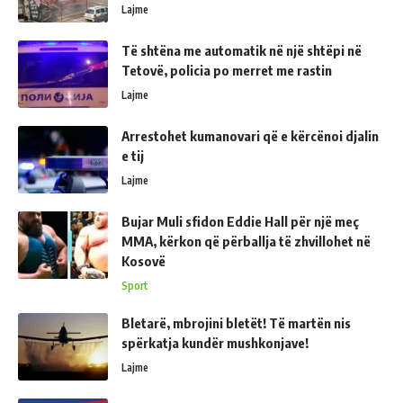
Lajme
Të shtëna me automatik në një shtëpi në
Tetovë, policia po merret me rastin
Lajme
Arrestohet kumanovari që e kërcënoi djalin
e tij
Lajme
Bujar Muli sfidon Eddie Hall për një meç
MMA, kërkon që përballja të zhvillohet në
Kosovë
Sport
Bletarë, mbrojini bletët! Të martën nis
spërkatja kundër mushkonjave!
Lajme