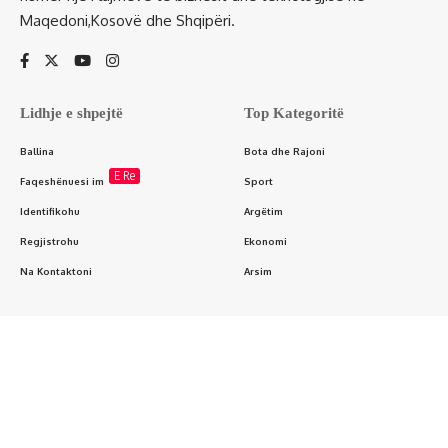
Maqedoni,Kosovë dhe Shqipëri.
Lidhje e shpejtë
Top Kategoritë
Ballina
Bota dhe Rajoni
E Re
Faqeshënuesi im
Sport
Identifikohu
Argëtim
Regjistrohu
Ekonomi
Na Kontaktoni
Arsim