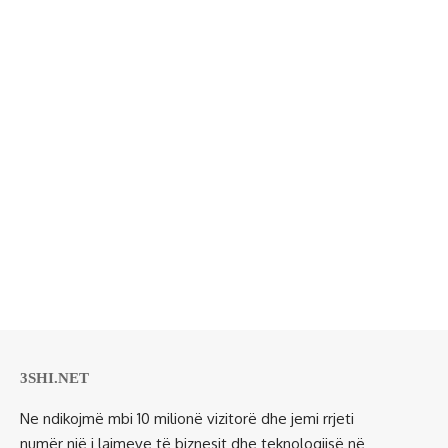
3SHI.NET
Ne ndikojmë mbi 10 milionë vizitorë dhe jemi rrjeti
numër një i lajmeve të biznesit dhe teknologjisë në