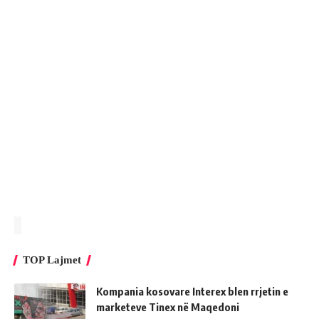
TOP Lajmet
Kompania kosovare Interex blen rrjetin e
marketeve Tinex në Maqedoni