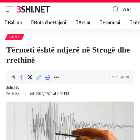
3SHI.NET
Aa
Ballina
Bota dhe Rajoni
Arsim
Ekonomi
Int
LAJME
Tërmeti është ndjerë në Strugë dhe
rrethinë
0 Min. Leximi
3shi.net
Përditësimi i fundit: 2024/02/24 at 2:56 PM