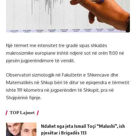
Një tërmet me intensitet tre gradë sipas shkallës
makrosizmike europiane është ndjerë sot në orën 11:00 në
pjesën jugperëndimore të vendit.
Observatori sizmologjik në Fakultetin e Shkencave dhe
Matematikës në Shkup bëri të ditur se epiqendra e tërmetit
ishte 119 kilometra në jugperëndim të Shkupit, pra në
Shqipërinë fqinje.
TOP Lajmet
Ndahet nga jeta Ismail Toçi “Malushi”, ish
pjesëtar i Brigadës 113