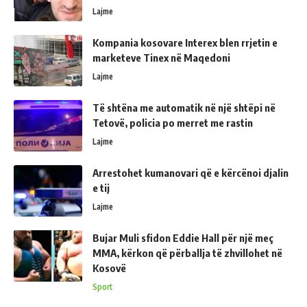
Lajme
Kompania kosovare Interex blen rrjetin e
marketeve Tinex në Maqedoni
Lajme
Të shtëna me automatik në një shtëpi në
Tetovë, policia po merret me rastin
Lajme
Arrestohet kumanovari që e kërcënoi djalin
e tij
Lajme
Bujar Muli sfidon Eddie Hall për një meç
MMA, kërkon që përballja të zhvillohet në
Kosovë
Sport