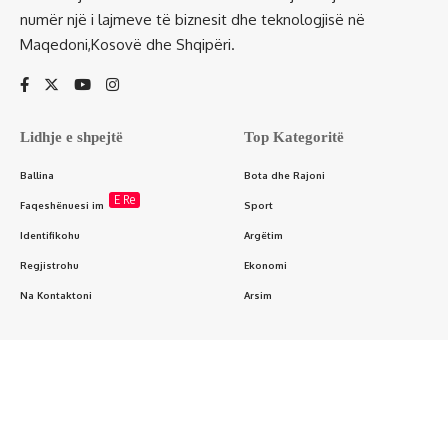
numër një i lajmeve të biznesit dhe teknologjisë në
Maqedoni,Kosovë dhe Shqipëri.
Lidhje e shpejtë
Top Kategoritë
Ballina
Bota dhe Rajoni
E Re
Faqeshënuesi im
Sport
Identifikohu
Argëtim
Regjistrohu
Ekonomi
Na Kontaktoni
Arsim