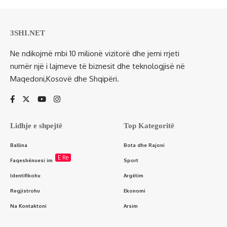
3SHI.NET
Ne ndikojmë mbi 10 milionë vizitorë dhe jemi rrjeti
numër një i lajmeve të biznesit dhe teknologjisë në
Maqedoni,Kosovë dhe Shqipëri.
Lidhje e shpejtë
Top Kategoritë
Ballina
Bota dhe Rajoni
E Re
Faqeshënuesi im
Sport
Identifikohu
Argëtim
Regjistrohu
Ekonomi
Na Kontaktoni
Arsim