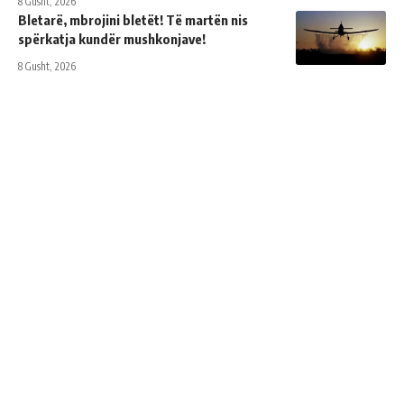
8 Gusht, 2026
Bletarë, mbrojini bletët! Të martën nis
spërkatja kundër mushkonjave!
8 Gusht, 2026