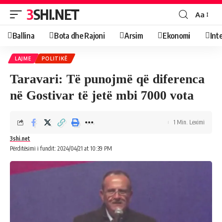
3SHI.NET
Aa
Ballina
Bota dhe Rajoni
Arsim
Ekonomi
Int
LAJME
POLITIKË
Taravari: Të punojmë që diferenca
në Gostivar të jetë mbi 7000 vota
1 Min. Leximi
3shi.net
Përditësimi i fundit: 2024/04/21 at 10:39 PM