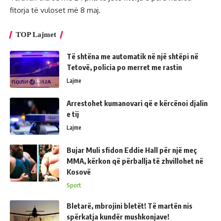
fitorja të vuloset më 8 maj.
TOP Lajmet
Të shtëna me automatik në një shtëpi në
Tetovë, policia po merret me rastin
Lajme
Arrestohet kumanovari që e kërcënoi djalin
e tij
Lajme
Bujar Muli sfidon Eddie Hall për një meç
MMA, kërkon që përballja të zhvillohet në
Kosovë
Sport
Bletarë, mbrojini bletët! Të martën nis
spërkatja kundër mushkonjave!