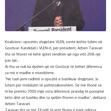
Koalicioni i opozitës shqiptare VLEN, sonte kishte tubim në
Gostivar. Kandidati i VLEN-it, për president, Arben Taravari
tha se fitoret në këtë qytet renditen që nga vitit 2016 një
pas një..
Ai tha se nuk ka dyshim që në Gostivar të bëhet diferenca
sa më e madhe e mundshme.
“Ne tash jemi radhitë si opozitë e bashkuar shqiptare. Ju
lutem për mobilizim të jashtëzakonshëm. Se më thonë se
m’ke premtu 7000 mijë vota diferencë, prandaj të punojmë
këto ditë së bashku dhe ta sjellim fitoren e madhe”, deklaroi
Arben Taravari.
Taravari tha se më 24 prill të jetë fitorja e parë ndërsa