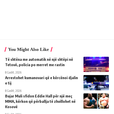
You Might Also Like
Të shtëna me automatik në një shtëpi në
Tetovë, policia po merret me rastin
8 Gusht, 2026
Arrestohet kumanovari që e kërcënoi djalin
e tij
8 Gusht, 2026
Bujar Muli sfidon Eddie Hall për një meç
MMA, kërkon që përballja të zhvillohet në
Kosovë