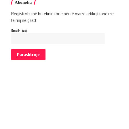
Abonohu
Regjistrohu në buletinin tonë për të marrë artikujt tanë më
të rinj në çast!
Email-i juaj