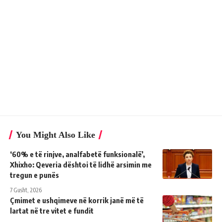
You Might Also Like
‘60% e të rinjve, analfabetë funksionalë’,
Xhixho: Qeveria dështoi të lidhë arsimin me
tregun e punës
7 Gusht, 2026
Çmimet e ushqimeve në korrik janë më të
lartat në tre vitet e fundit