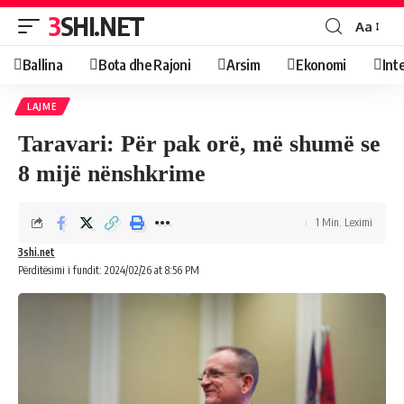
3SHI.NET
Aa
Ballina
Bota dhe Rajoni
Arsim
Ekonomi
Int
LAJME
Taravari: Për pak orë, më shumë se
8 mijë nënshkrime
1 Min. Leximi
3shi.net
Përditësimi i fundit: 2024/02/26 at 8:56 PM