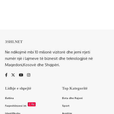
3SHI.NET
Ne ndikojmë mbi 10 milionë vizitorë dhe jemi rrjeti
numër një i lajmeve të biznesit dhe teknologjisë në
Maqedoni,Kosovë dhe Shqipëri.
Lidhje e shpejtë
Top Kategoritë
Ballina
Bota dhe Rajoni
E Re
Faqeshënuesi im
Sport
Identifikohu
Argëtim