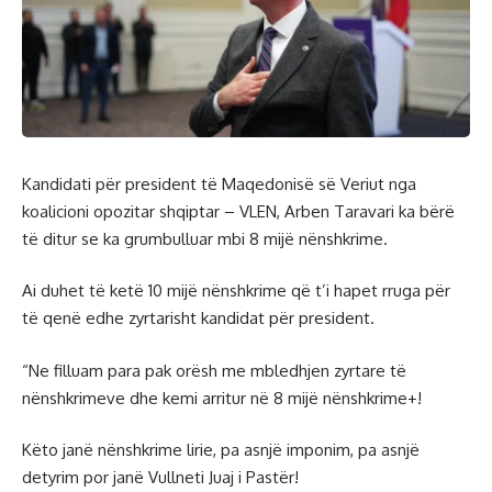
Kandidati për president të Maqedonisë së Veriut nga
koalicioni opozitar shqiptar – VLEN, Arben Taravari ka bërë
të ditur se ka grumbulluar mbi 8 mijë nënshkrime.
Ai duhet të ketë 10 mijë nënshkrime që t’i hapet rruga për
të qenë edhe zyrtarisht kandidat për president.
“Ne filluam para pak orësh me mbledhjen zyrtare të
nënshkrimeve dhe kemi arritur në 8 mijë nënshkrime+!
Këto janë nënshkrime lirie, pa asnjë imponim, pa asnjë
detyrim por janë Vullneti Juaj i Pastër!