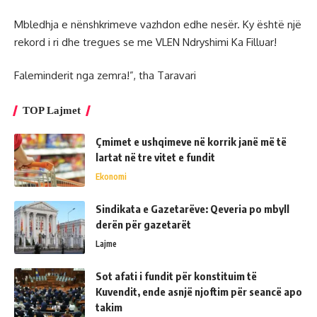
Mbledhja e nënshkrimeve vazhdon edhe nesër. Ky është një
rekord i ri dhe tregues se me VLEN Ndryshimi Ka Filluar!
Faleminderit nga zemra!”, tha Taravari
TOP Lajmet
Çmimet e ushqimeve në korrik janë më të
lartat në tre vitet e fundit
Ekonomi
Sindikata e Gazetarëve: Qeveria po mbyll
derën për gazetarët
Lajme
Sot afati i fundit për konstituim të
Kuvendit, ende asnjë njoftim për seancë apo
takim