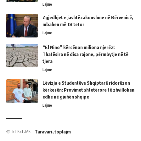
Lajme
Zgjedhjet e jashtëzakonshme në Bërvenicë,
mbahen më 18 tetor
Lajme
“El Nino” kërcënon miliona njerëz!
Thatësira në disa rajone, përmbytje në të
tjera
Lajme
Lëvizja e Studentëve Shqiptarë ridorëzon
kërkesën: Provimet shtetërore të zhvillohen
edhe në gjuhën shqipe
Lajme
Taravari
,
toplajm
ETIKETUAR: