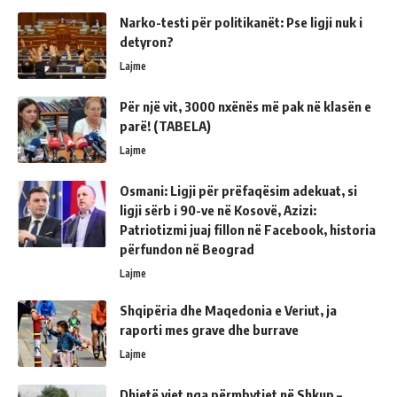
Narko-testi për politikanët: Pse ligji nuk i
detyron?
Lajme
Për një vit, 3000 nxënës më pak në klasën e
parë! (TABELA)
Lajme
Osmani: Ligji për prëfaqësim adekuat, si
ligji sërb i 90-ve në Kosovë, Azizi:
Patriotizmi juaj fillon në Facebook, historia
përfundon në Beograd
Lajme
Shqipëria dhe Maqedonia e Veriut, ja
raporti mes grave dhe burrave
Lajme
Dhjetë vjet nga përmbytjet në Shkup –