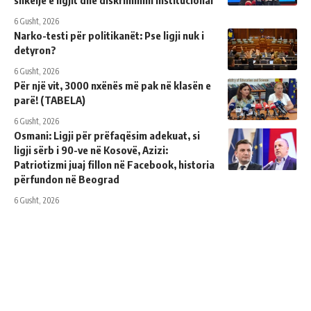
shkelje e ligjit dhe diskriminim institucional
6 Gusht, 2026
Narko-testi për politikanët: Pse ligji nuk i
detyron?
6 Gusht, 2026
Për një vit, 3000 nxënës më pak në klasën e
parë! (TABELA)
6 Gusht, 2026
Osmani: Ligji për prëfaqësim adekuat, si
ligji sërb i 90-ve në Kosovë, Azizi:
Patriotizmi juaj fillon në Facebook, historia
përfundon në Beograd
6 Gusht, 2026