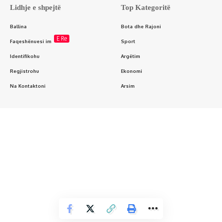
Lidhje e shpejtë
Top Kategoritë
Ballina
Bota dhe Rajoni
E Re
Faqeshënuesi im
Sport
Identifikohu
Argëtim
Regjistrohu
Ekonomi
Na Kontaktoni
Arsim