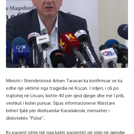
Ministri i Shëndetësisë Arben Taravari ka konfirmuar se ka
edhe një viktimë nga tragjedia në Koçan. I ndjeri, i cili po
trajtohej në Lituani, kishte 40 për qind djegie dhe më 1 prill,
veshkat i kishin punuar. Sipas informacioneve fillestare
bëhet fjalë për Aleksandar Karadakoski, menaxher i
diskotekës “Pulse”.
Ky pacient ishte një nga katër pacientët që ishin në gjendje