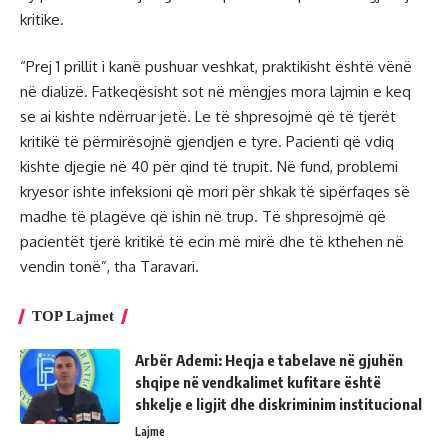
kritike.
“Prej 1 prillit i kanë pushuar veshkat, praktikisht është vënë
në dializë. Fatkeqësisht sot në mëngjes mora lajmin e keq
se ai kishte ndërruar jetë. Le të shpresojmë që të tjerët
kritikë të përmirësojnë gjendjen e tyre. Pacienti që vdiq
kishte djegie në 40 për qind të trupit. Në fund, problemi
kryesor ishte infeksioni që mori për shkak të sipërfaqes së
madhe të plagëve që ishin në trup. Të shpresojmë që
pacientët tjerë kritikë të ecin më mirë dhe të kthehen në
vendin tonë”, tha Taravari.
TOP Lajmet
Arbër Ademi: Heqja e tabelave në gjuhën
shqipe në vendkalimet kufitare është
shkelje e ligjit dhe diskriminim institucional
Lajme