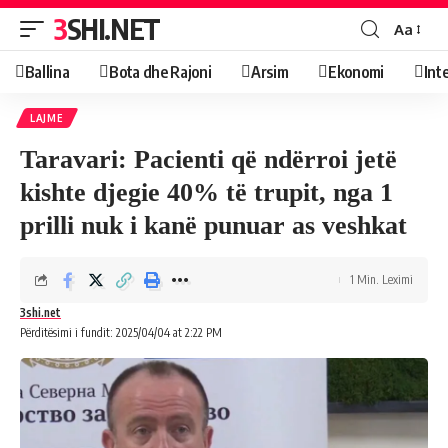
3SHI.NET
Aa
Ballina
Bota dhe Rajoni
Arsim
Ekonomi
Int
LAJME
Taravari: Pacienti që ndërroi jetë
kishte djegie 40% të trupit, nga 1
prilli nuk i kanë punuar as veshkat
1 Min. Leximi
3shi.net
Përditësimi i fundit: 2025/04/04 at 2:22 PM