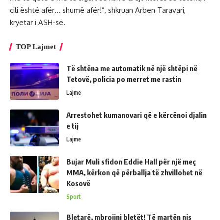
cili është afër… shumë afër!”, shkruan Arben Taravari,
kryetar i ASH-së.
TOP Lajmet
Të shtëna me automatik në një shtëpi në
Tetovë, policia po merret me rastin
Lajme
Arrestohet kumanovari që e kërcënoi djalin
e tij
Lajme
Bujar Muli sfidon Eddie Hall për një meç
MMA, kërkon që përballja të zhvillohet në
Kosovë
Sport
Bletarë, mbrojini bletët! Të martën nis