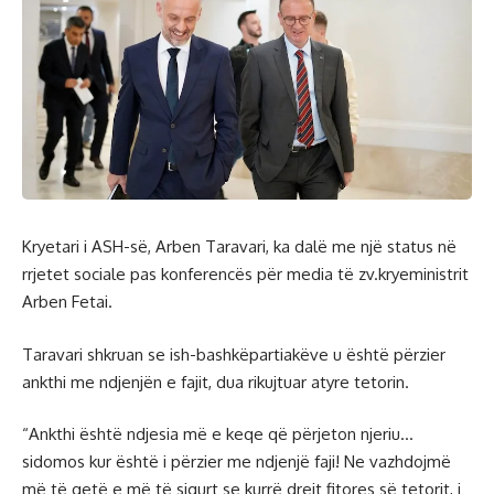
Kryetari i ASH-së, Arben Taravari, ka dalë me një status në
rrjetet sociale pas konferencës për media të zv.kryeministrit
Arben Fetai.
Taravari shkruan se ish-bashkëpartiakëve u është përzier
ankthi me ndjenjën e fajit, dua rikujtuar atyre tetorin.
“Ankthi është ndjesia më e keqe që përjeton njeriu…
sidomos kur është i përzier me ndjenjë faji! Ne vazhdojmë
më të qetë e më të sigurt se kurrë drejt fitores së tetorit, i