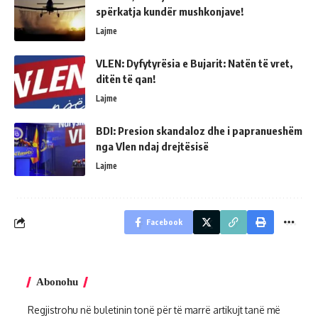
spërkatja kundër mushkonjave!
Lajme
VLEN: Dyfytyrësia e Bujarit: Natën të vret,
ditën të qan!
Lajme
BDI: Presion skandaloz dhe i papranueshëm
nga Vlen ndaj drejtësisë
Lajme
Facebook
Abonohu
Regjistrohu në buletinin tonë për të marrë artikujt tanë më