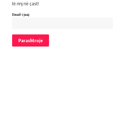
të rinj në çast!
Email-i juaj