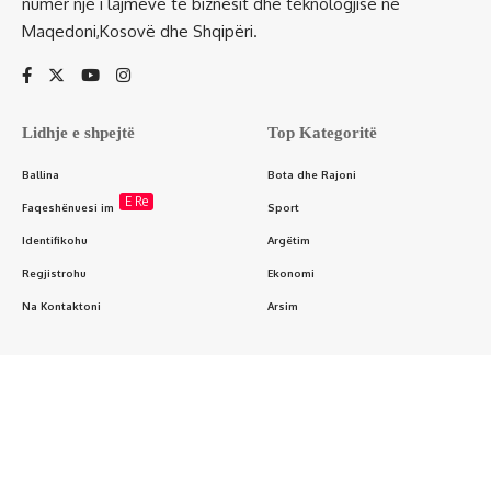
numër një i lajmeve të biznesit dhe teknologjisë në
Maqedoni,Kosovë dhe Shqipëri.
Lidhje e shpejtë
Top Kategoritë
Ballina
Bota dhe Rajoni
E Re
Faqeshënuesi im
Sport
Identifikohu
Argëtim
Regjistrohu
Ekonomi
Na Kontaktoni
Arsim