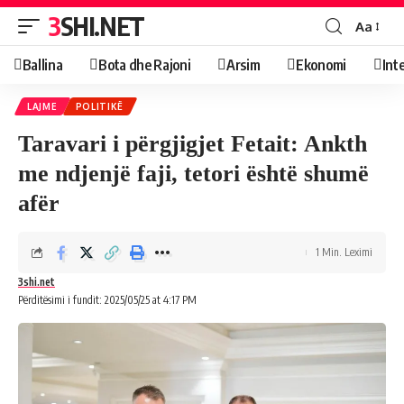
3SHI.NET
Aa
Ballina
Bota dhe Rajoni
Arsim
Ekonomi
Int
LAJME
POLITIKË
Taravari i përgjigjet Fetait: Ankth
me ndjenjë faji, tetori është shumë
afër
1 Min. Leximi
3shi.net
Përditësimi i fundit: 2025/05/25 at 4:17 PM