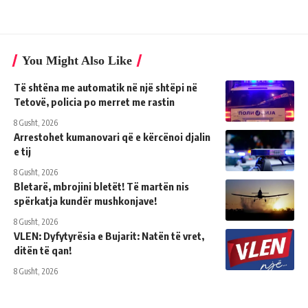
You Might Also Like
Të shtëna me automatik në një shtëpi në
Tetovë, policia po merret me rastin
8 Gusht, 2026
Arrestohet kumanovari që e kërcënoi djalin
e tij
8 Gusht, 2026
Bletarë, mbrojini bletët! Të martën nis
spërkatja kundër mushkonjave!
8 Gusht, 2026
VLEN: Dyfytyrësia e Bujarit: Natën të vret,
ditën të qan!
8 Gusht, 2026