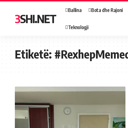
Ballina
Bota dhe Rajoni
3SHI.NET
Teknologji
Etiketë:
#RexhepMemed