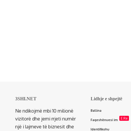
3SHI.NET
Lidhje e shpejtë
Ne ndikojmë mbi 10 milionë
Ballina
vizitorë dhe jemi rrjeti numër
E Re
Faqeshënuesi im
një i lajmeve të biznesit dhe
Identifikohu