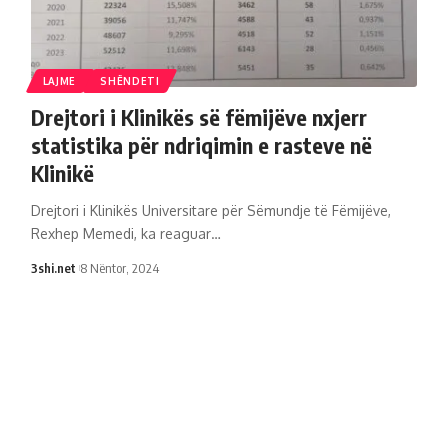
LAJME
SHËNDETI
Drejtori i Klinikës së fëmijëve nxjerr
statistika për ndriqimin e rasteve në
Klinikë
Drejtori i Klinikës Universitare për Sëmundje të Fëmijëve,
Rexhep Memedi, ka reaguar
…
3shi.net
8 Nëntor, 2024