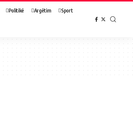
Politikë
Argëtim
Sport