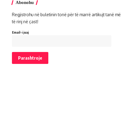
Abonohu
Regjistrohu në buletinin tonë për të marrë artikujt tanë më
të rinj në çast!
Email-i juaj