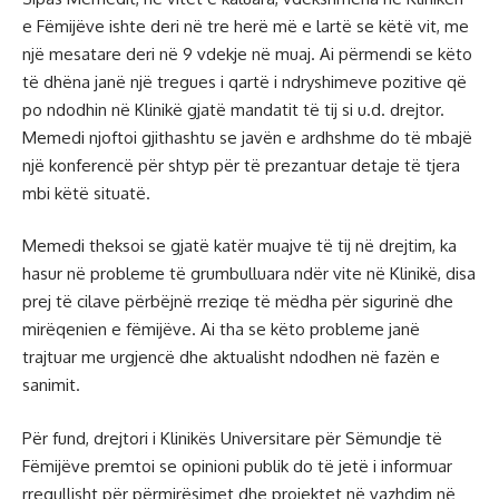
e Fëmijëve ishte deri në tre herë më e lartë se këtë vit, me
një mesatare deri në 9 vdekje në muaj. Ai përmendi se këto
të dhëna janë një tregues i qartë i ndryshimeve pozitive që
po ndodhin në Klinikë gjatë mandatit të tij si u.d. drejtor.
Memedi njoftoi gjithashtu se javën e ardhshme do të mbajë
një konferencë për shtyp për të prezantuar detaje të tjera
mbi këtë situatë.
Memedi theksoi se gjatë katër muajve të tij në drejtim, ka
hasur në probleme të grumbulluara ndër vite në Klinikë, disa
prej të cilave përbëjnë rreziqe të mëdha për sigurinë dhe
mirëqenien e fëmijëve. Ai tha se këto probleme janë
trajtuar me urgjencë dhe aktualisht ndodhen në fazën e
sanimit.
Për fund, drejtori i Klinikës Universitare për Sëmundje të
Fëmijëve premtoi se opinioni publik do të jetë i informuar
rregullisht për përmirësimet dhe projektet në vazhdim në