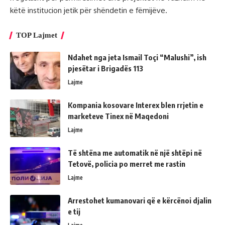
këtë institucion jetik për shëndetin e fëmijëve.
TOP Lajmet
Ndahet nga jeta Ismail Toçi “Malushi”, ish
pjesëtar i Brigadës 113
Lajme
Kompania kosovare Interex blen rrjetin e
marketeve Tinex në Maqedoni
Lajme
Të shtëna me automatik në një shtëpi në
Tetovë, policia po merret me rastin
Lajme
Arrestohet kumanovari që e kërcënoi djalin
e tij