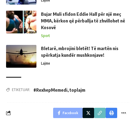
Lajme
Bujar Muli sfidon Eddie Hall për një meç
MMA, kërkon që përballja të zhvillohet në
Kosovë
Sport
Bletarë, mbrojini bletët! Të martën nis
spërkatja kundër mushkonjave!
Lajme
#RexhepMemedi
,
toplajm
ETIKETUAR:
Facebook