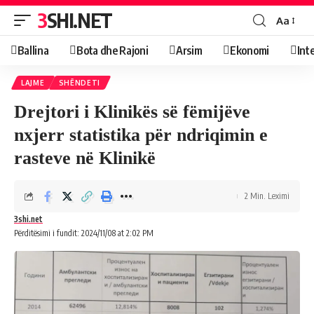
3SHI.NET
Aa
Ballina
Bota dhe Rajoni
Arsim
Ekonomi
Int
LAJME
SHËNDETI
Drejtori i Klinikës së fëmijëve
nxjerr statistika për ndriqimin e
rasteve në Klinikë
2 Min. Leximi
3shi.net
Përditësimi i fundit: 2024/11/08 at 2:02 PM