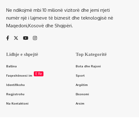
Ne ndikojmë mbi 10 milionë vizitorë dhe jemi rrjeti
numër një i lajmeve të biznesit dhe teknologjisë në
Maqedoni,Kosovë dhe Shqipëri.
Lidhje e shpejtë
Top Kategoritë
Ballina
Bota dhe Rajoni
E Re
Faqeshënuesi im
Sport
Identifikohu
Argëtim
Regjistrohu
Ekonomi
Na Kontaktoni
Arsim