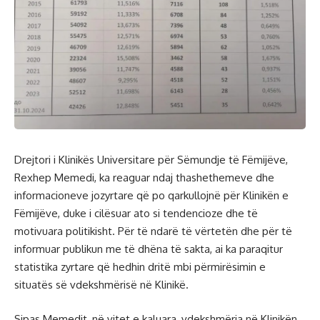
Drejtori i Klinikës Universitare për Sëmundje të Fëmijëve,
Rexhep Memedi, ka reaguar ndaj thashethemeve dhe
informacioneve jozyrtare që po qarkullojnë për Klinikën e
Fëmijëve, duke i cilësuar ato si tendencioze dhe të
motivuara politikisht. Për të ndarë të vërtetën dhe për të
informuar publikun me të dhëna të sakta, ai ka paraqitur
statistika zyrtare që hedhin dritë mbi përmirësimin e
situatës së vdekshmërisë në Klinikë.
Sipas Memedit, në vitet e kaluara, vdekshmëria në Klinikën