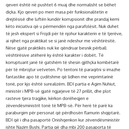
qeveri është në pushtet 6 muaj dhe normalisht se bëhet
diçka. Kjo qeveri po merr masa për funksionalitetin e
drejtësisë dhe luftën kundër korrupsionit dhe prandaj kemi
këto iniciativa që u përmendën nga parafolësit. Nuk duhet
të jesh ekspert si Frojdi për të njohur karakterin e të tjerëve,
ai njihet nga praktikat se si janë ndeshur me vështirësitë.
Nëse gjatë praktikës nuk ke qëndruar besnik përball
vështirësive atëherë ky është karakter i dobët. Të
korruptuarit janë të gatshëm të shesin gjithçka kombëtarë
për të mbrojtur vetveten. Po tentoni të paraqitni si imazhe
fantastike apo të çuditshme që lidhen me veprimtarinë
tonë, por kjo është surealizëm. BDI partia e Agim Nuhiut,
ministër i MPB-së gjatë ngjarjeve të 27 prillit, dhe plot
rasteve tjera tragjike, kërkon dorëheqjen e
zëvendësministrit tonë të MPB-së. Për herë të parë ka
paraburgim për personat që përdhosën flamurin shqiptarë.
BDI që i dha pasaportë Onishqenkon kur zëvendësministër
ishte Nazim Bushi. Partia që dha mbi 200 pasaporta të