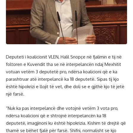
Deputeti i koalicionit VLEN, Halil Snopçe në fjalimin e tij në
foltoren e Kuvendit tha se në interpelancën ndaj Mexhitit
votuan vetëm 3 deputetë pro, ndërsa koalicioni që e ka
parashtruar atë interpelancë ka 18 deputetë. Sipas tij kjo
është hipokrizi e llojit të vet, dhe doli se e gjithë kjo të jetë
një farsë.
“Nuk ka pas interpelancë dhe votojnë vetëm 3 vota pro,
ndërsa koalicioni që e shtrojnë interpelancën ka 18
deputetë, imagjinoni ku është hipokrizia. Kishim të drejtë që
thamë se bëhet fjalë për farsë. Shifni, normalisht se kjo