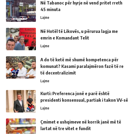
Në Tabanoc për hyrje në vend pritet rreth
45 minuta
Lajme
Në Hotël të Likovës, u përurua lagja me
emrin e Komandant Telit
Lajme
A do të ketë më shumë kompetenca për
komunat? Kasami paralajmëron fazë të re
të decentralizimit
Lajme
Kurti: Preferenca jonë e parë është
presidenti konsensual, partiak i takon VV-së
Lajme
Çmimet e ushqimeve në korrik janë më të
lartat në tre vitet e fundit