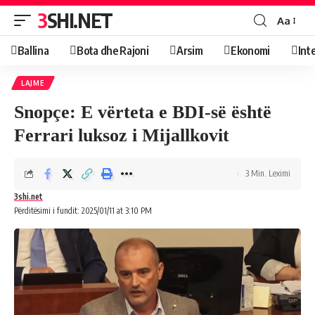
3SHI.NET
Aa
Ballina
Bota dhe Rajoni
Arsim
Ekonomi
Int
LAJME
Snopçe: E vërteta e BDI-së është
Ferrari luksoz i Mijallkovit
3 Min. Leximi
3shi.net
Përditësimi i fundit: 2025/01/11 at 3:10 PM