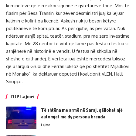
kriminelëve që e rrezikoi sigurinë e qytetarëve tonë. Mos të
flasim për Besa Transin, kur zëvendësministri juaj ka lejuar
kalimin e kufirit pa licencë. Askush nuk ju beson këtyre
politikanëve të korruptuar. As për gjuhë, as për vatan. Nuk
ndërtuar asnjë spital, teatër, stadium, pra me zero investime
kapitale. Me 28 nëntor të vitit që lamë pas festa u festua si
asnjëherë në historinë e vendit. U festua në shkolla në
sheshe e gjithandej. E vërteta juaj është mercedesi luksoz
që u largua Grubi dhe Ferrari luksoz që po shetitet Mijallkovi
në Monako”, ka deklaruar deputeti i koalicionit VLEN, Halil
Snopçe.
TOP Lajmet
Të shtëna me armë në Saraj, qëllohet një
automjet me dy persona brenda
Lajme