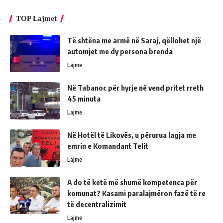
TOP Lajmet
Të shtëna me armë në Saraj, qëllohet një
automjet me dy persona brenda
Lajme
Në Tabanoc për hyrje në vend pritet rreth
45 minuta
Lajme
Në Hotël të Likovës, u përurua lagja me
emrin e Komandant Telit
Lajme
A do të ketë më shumë kompetenca për
komunat? Kasami paralajmëron fazë të re
të decentralizimit
Lajme