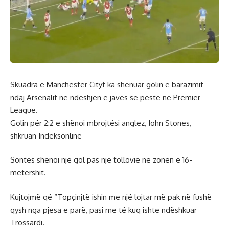
Skuadra e Manchester Cityt ka shënuar golin e barazimit
ndaj Arsenalit në ndeshjen e javës së pestë në Premier
League.
Golin për 2:2 e shënoi mbrojtësi anglez, John Stones,
shkruan Indeksonline
Sontes shënoi një gol pas një tollovie në zonën e 16-
metërshit.
Kujtojmë që “Topçinjtë ishin me një lojtar më pak në fushë
qysh nga pjesa e parë, pasi me të kuq ishte ndëshkuar
Trossardi.