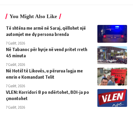
You Might Also Like
Të shtëna me armë në Saraj, qëllohet një
automjet me dy persona brenda
7 Gusht, 2026
Në Tabanoc për hyrje në vend pritet rreth
45 minuta
7 Gusht, 2026
Në Hotël të Likovës, u përurua lagja me
emrin e Komandant Telit
7 Gusht, 2026
VLEN: Korridori 8 po ndërtohet, BDI-ja po
çmontohet
7 Gusht, 2026