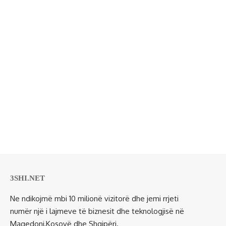
3SHI.NET
Ne ndikojmë mbi 10 milionë vizitorë dhe jemi rrjeti
numër një i lajmeve të biznesit dhe teknologjisë në
Maqedoni,Kosovë dhe Shqipëri.