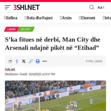
3SHI.NET
Aa
Ballina
Bota dhe Rajoni
Arsim
Ekonomi
Int
LAJME
SPORT
S’ka fitues në derbi, Man City dhe
Arsenali ndajnë pikët në “Etihad”
0 Min. Leximi
3shi.net
Përditësimi i fundit: 2024/09/22 at 8:07 PM