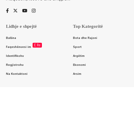
Lidhje e shpejtë
Top Kategoritë
Ballina
Bota dhe Rajoni
E Re
Faqeshënuesi im
Sport
Identifikohu
Argëtim
Regjistrohu
Ekonomi
Na Kontaktoni
Arsim