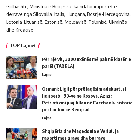
Gjithashtu, Ministria e Bujqësisë ka ndalur importet e
derrave nga Sllovakia, Italia, Hungaria, Bosnjë-Hercegovina,
Letonia, Lituanisë, Estonisë, Moldavisë, Polonisë, Ukrainës
dhe Kroacisë.
TOP Lajmet
Për një vit, 3000 nxënës më pak në klasën e
parë! (TABELA)
Lajme
Osmani: Ligji për prëfaqësim adekuat, si
ligji sërb i 90-ve në Kosovë, Azizi:
Patriotizmi juaj fillon në Facebook, historia
përfundon në Beograd
Lajme
Shqipëria dhe Maqedonia e Veriut, ja
raporti mes grave dhe burrave