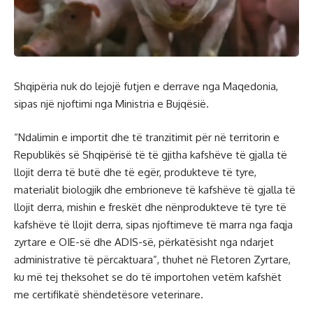
Shqipëria nuk do lejojë futjen e derrave nga Maqedonia,
sipas një njoftimi nga Ministria e Bujqësië.
“Ndalimin e importit dhe të tranzitimit për në territorin e
Republikës së Shqipërisë të të gjitha kafshëve të gjalla të
llojit derra të butë dhe të egër, produkteve të tyre,
materialit biologjik dhe embrioneve të kafshëve të gjalla të
llojit derra, mishin e freskët dhe nënprodukteve të tyre të
kafshëve të llojit derra, sipas njoftimeve të marra nga faqja
zyrtare e OIE-së dhe ADIS-së, përkatësisht nga ndarjet
administrative të përcaktuara”, thuhet në Fletoren Zyrtare,
ku më tej theksohet se do të importohen vetëm kafshët
me certifikatë shëndetësore veterinare.