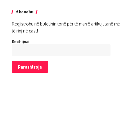
Abonohu
Regjistrohu në buletinin tonë për të marrë artikujt tanë më
të rinj në çast!
Email-i juaj