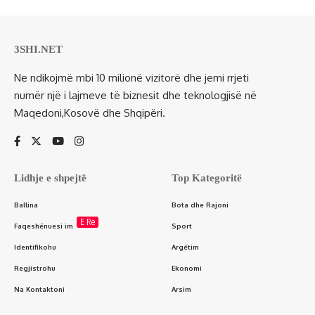
3SHI.NET
Ne ndikojmë mbi 10 milionë vizitorë dhe jemi rrjeti
numër një i lajmeve të biznesit dhe teknologjisë në
Maqedoni,Kosovë dhe Shqipëri.
Lidhje e shpejtë
Top Kategoritë
Ballina
Bota dhe Rajoni
E Re
Faqeshënuesi im
Sport
Identifikohu
Argëtim
Regjistrohu
Ekonomi
Na Kontaktoni
Arsim