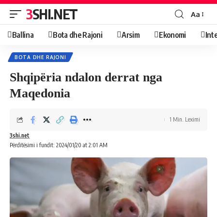
3SHI.NET
Aa
Ballina
Bota dhe Rajoni
Arsim
Ekonomi
Int
BOTA DHE RAJONI
Shqipëria ndalon derrat nga
Maqedonia
1 Min. Leximi
3shi.net
Përditësimi i fundit: 2024/01/20 at 2:01 AM