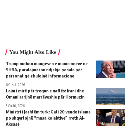
You Might Also Like
Trump mohon mungesën e municioneve në
SHBA, paralajmëron ndjekje penale për
personat që zbulojnë informacione
6 Gusht, 2026
Lajm i mirë për tregun e naftës: Irani dhe
Omani arrijnë marrëveshje për Hormuzin
5 Gusht, 2026
Ministri i Jashtëm turk: ​​Gati 20 vende islame
po shqyrtojnë “masa kolektive” rreth Al-
Aksasë