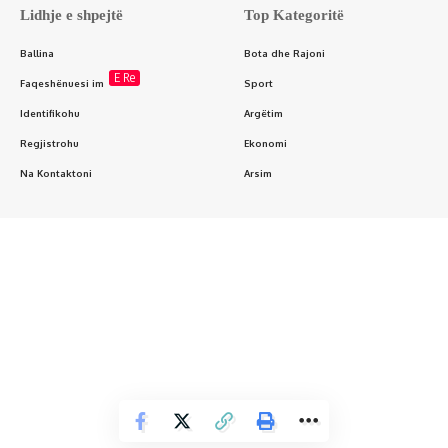
Lidhje e shpejtë
Top Kategoritë
Ballina
Bota dhe Rajoni
E Re
Faqeshënuesi im
Sport
Identifikohu
Argëtim
Regjistrohu
Ekonomi
Na Kontaktoni
Arsim