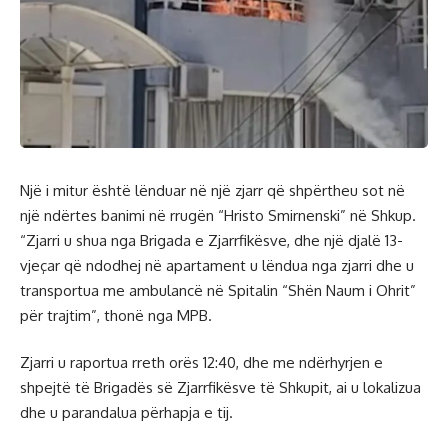
Një i mitur është lënduar në një zjarr që shpërtheu sot në
një ndërtes banimi në rrugën “Hristo Smirnenski” në Shkup.
“Zjarri u shua nga Brigada e Zjarrfikësve, dhe një djalë 13-
vjeçar që ndodhej në apartament u lëndua nga zjarri dhe u
transportua me ambulancë në Spitalin “Shën Naum i Ohrit”
për trajtim”, thonë nga MPB.
Zjarri u raportua rreth orës 12:40, dhe me ndërhyrjen e
shpejtë të Brigadës së Zjarrfikësve të Shkupit, ai u lokalizua
dhe u parandalua përhapja e tij.