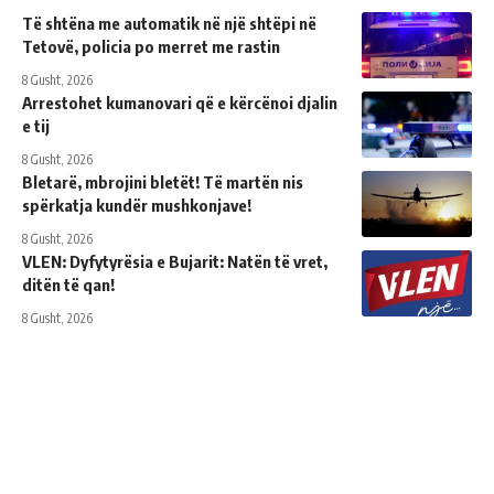
Të shtëna me automatik në një shtëpi në
Tetovë, policia po merret me rastin
8 Gusht, 2026
Arrestohet kumanovari që e kërcënoi djalin
e tij
8 Gusht, 2026
Bletarë, mbrojini bletët! Të martën nis
spërkatja kundër mushkonjave!
8 Gusht, 2026
VLEN: Dyfytyrësia e Bujarit: Natën të vret,
ditën të qan!
8 Gusht, 2026