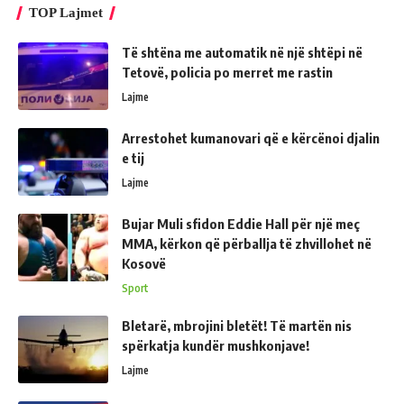
TOP Lajmet
Të shtëna me automatik në një shtëpi në
Tetovë, policia po merret me rastin
Lajme
Arrestohet kumanovari që e kërcënoi djalin
e tij
Lajme
Bujar Muli sfidon Eddie Hall për një meç
MMA, kërkon që përballja të zhvillohet në
Kosovë
Sport
Bletarë, mbrojini bletët! Të martën nis
spërkatja kundër mushkonjave!
Lajme