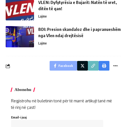
VLEN: Dyfytyrësia e Bujarit: Natën të vret,
ditën të qan!
Lajme
BDI: Presion skandaloz dhe i papranueshëm
nga Vlen ndaj drejtësisë
Lajme
Facebook
Abonohu
Regjistrohu në buletinin tonë për të marrë artikujt tanë më
të rinj në çast!
Email-i juaj