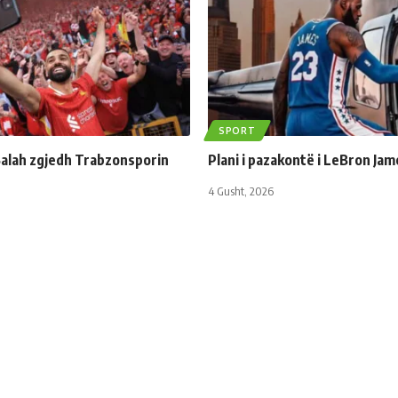
SPORT
lah zgjedh Trabzonsporin
Plani i pazakontë i LeBron Jam
4 Gusht, 2026