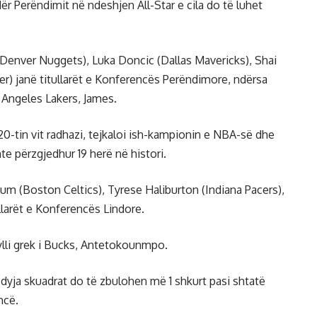
r Perëndimit në ndeshjen All-Star e cila do të luhet
(Denver Nuggets), Luka Doncic (Dallas Mavericks), Shai
) janë titullarët e Konferencës Perëndimore, ndërsa
 Angeles Lakers, James.
të 20-tin vit radhazi, tejkaloi ish-kampionin e NBA-së dhe
hte përzgjedhur 19 herë në histori.
tum (Boston Celtics), Tyrese Haliburton (Indiana Pacers),
llarët e Konferencës Lindore.
ylli grek i Bucks, Antetokounmpo.
ë dyja skuadrat do të zbulohen më 1 shkurt pasi shtatë
ncë.