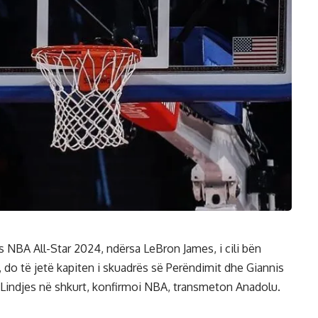
es NBA All-Star 2024, ndërsa LeBron James, i cili bën
, do të jetë kapiten i skuadrës së Perëndimit dhe Giannis
Lindjes në shkurt, konfirmoi NBA, transmeton Anadolu.