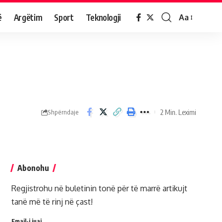
ë
Argëtim
Sport
Teknologji
Aa
2 Min. Leximi
Shpërndaje
Abonohu
Regjistrohu në buletinin tonë për të marrë artikujt
tanë më të rinj në çast!
Email-i juaj