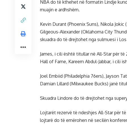
NBA do të kthehet në formatin Lindje kundë
muajin e ardhshëm.
Kevin Durant (Phoenix Suns), Nikola Jokic 
Gilgeous-Alexander (Oklahoma City Thunder
skuadra do të drejtohet nga sulmuesi i Los
James, i cili është titullar në All-Star për 
Hall of Fame, Kareem Abdul-Jabbar, i cili is
Joel Embiid (Philadelphia 76ers), Jayson Ta
Damian Lillard (Milwaukee Bucks) janë titu
Skuadra Lindore do të drejtohet nga super
Lojtarët rezervë të ndeshjes All-Star për t
lojtarë do të emërohen në secilën konfere