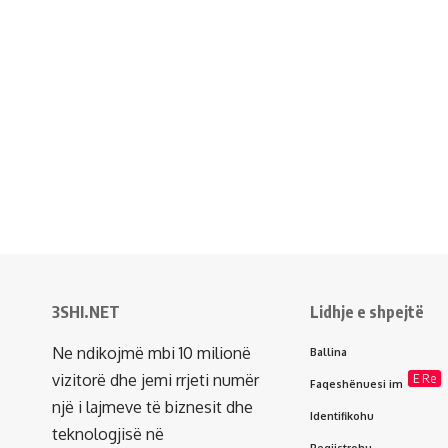
3SHI.NET
Lidhje e shpejtë
Ne ndikojmë mbi 10 milionë
Ballina
vizitorë dhe jemi rrjeti numër
E Re
Faqeshënuesi im
një i lajmeve të biznesit dhe
Identifikohu
teknologjisë në
Regjistrohu