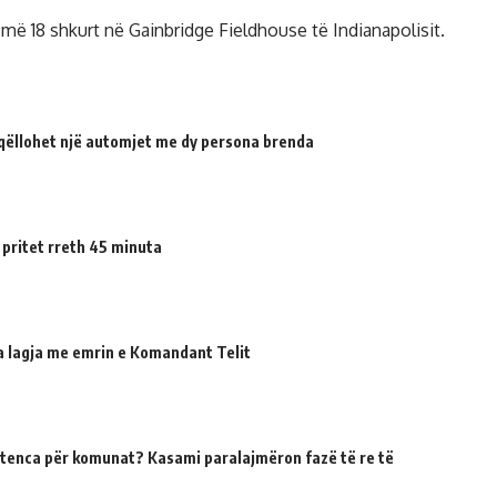
 më 18 shkurt në Gainbridge Fieldhouse të Indianapolisit.
qëllohet një automjet me dy persona brenda
 pritet rreth 45 minuta
ua lagja me emrin e Komandant Telit
tenca për komunat? Kasami paralajmëron fazë të re të