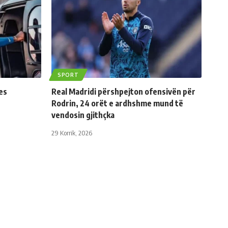
SPORT
es
Real Madridi përshpejton ofensivën për
Rodrin, 24 orët e ardhshme mund të
vendosin gjithçka
29 Korrik, 2026