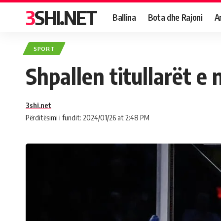
3SHI.NET
Ballina
Bota dhe Rajoni
A
SPORT
Shpallen titullarët e
3shi.net
Përditësimi i fundit: 2024/01/26 at 2:48 PM