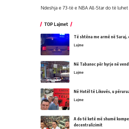
Ndeshja e 73-të e NBA All-Star do të luhet
TOP Lajmet
Të shtëna me armë në Saraj, 
Lajme
Në Tabanoc për hyrje në vend
Lajme
Në Hotël të Likovës, u përur
Lajme
A do të ketë më shumë kompe
decentralizimit