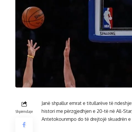
Janë shpallur emrat e titullarëve të ndeshj
histori me përzgjedhjen e 20-të në All-Star
Shpërndaje
Antetokounmpo do të drejtojë skuadrën e 