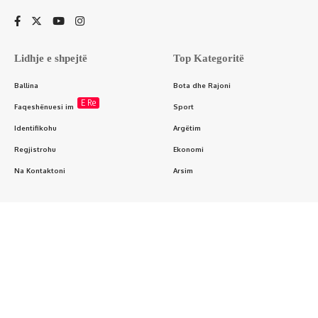
Lidhje e shpejtë
Top Kategoritë
Ballina
Bota dhe Rajoni
E Re
Faqeshënuesi im
Sport
Identifikohu
Argëtim
Regjistrohu
Ekonomi
Na Kontaktoni
Arsim