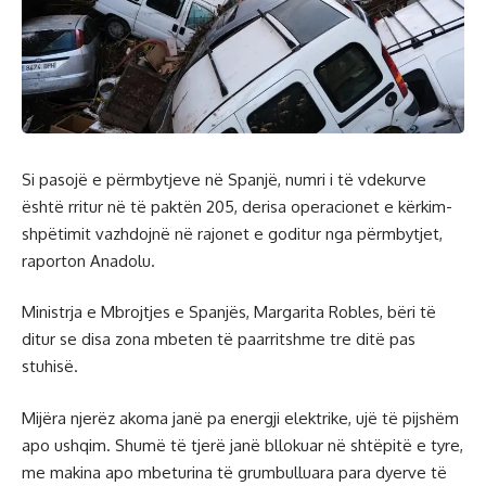
Si pasojë e përmbytjeve në Spanjë, numri i të vdekurve
është rritur në të paktën 205, derisa operacionet e kërkim-
shpëtimit vazhdojnë në rajonet e goditur nga përmbytjet,
raporton Anadolu.
Ministrja e Mbrojtjes e Spanjës, Margarita Robles, bëri të
ditur se disa zona mbeten të paarritshme tre ditë pas
stuhisë.
Mijëra njerëz akoma janë pa energji elektrike, ujë të pijshëm
apo ushqim. Shumë të tjerë janë bllokuar në shtëpitë e tyre,
me makina apo mbeturina të grumbulluara para dyerve të