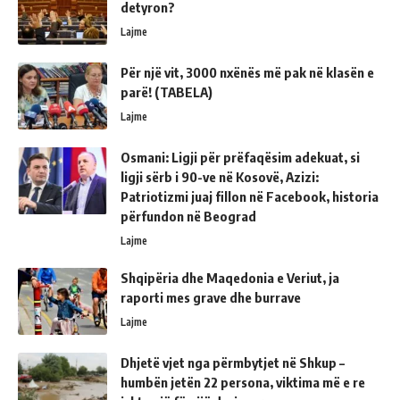
detyron?
Lajme
Për një vit, 3000 nxënës më pak në klasën e
parë! (TABELA)
Lajme
Osmani: Ligji për prëfaqësim adekuat, si
ligji sërb i 90-ve në Kosovë, Azizi:
Patriotizmi juaj fillon në Facebook, historia
përfundon në Beograd
Lajme
Shqipëria dhe Maqedonia e Veriut, ja
raporti mes grave dhe burrave
Lajme
Dhjetë vjet nga përmbytjet në Shkup –
humbën jetën 22 persona, viktima më e re