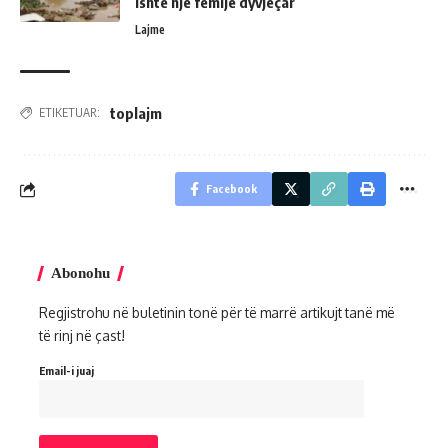
ishte një fëmijë dyvjeçar
Lajme
toplajm
ETIKETUAR:
Facebook
Abonohu
Regjistrohu në buletinin tonë për të marrë artikujt tanë më
të rinj në çast!
Email-i juaj