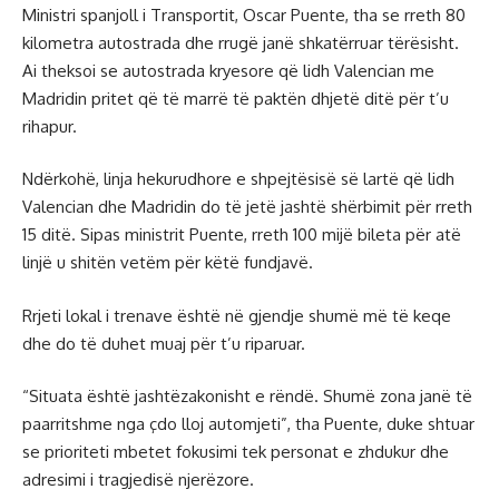
Ministri spanjoll i Transportit, Oscar Puente, tha se rreth 80
kilometra autostrada dhe rrugë janë shkatërruar tërësisht.
Ai theksoi se autostrada kryesore që lidh Valencian me
Madridin pritet që të marrë të paktën dhjetë ditë për t’u
rihapur.
Ndërkohë, linja hekurudhore e shpejtësisë së lartë që lidh
Valencian dhe Madridin do të jetë jashtë shërbimit për rreth
15 ditë. Sipas ministrit Puente, rreth 100 mijë bileta për atë
linjë u shitën vetëm për këtë fundjavë.
Rrjeti lokal i trenave është në gjendje shumë më të keqe
dhe do të duhet muaj për t’u riparuar.
“Situata është jashtëzakonisht e rëndë. Shumë zona janë të
paarritshme nga çdo lloj automjeti”, tha Puente, duke shtuar
se prioriteti mbetet fokusimi tek personat e zhdukur dhe
adresimi i tragjedisë njerëzore.