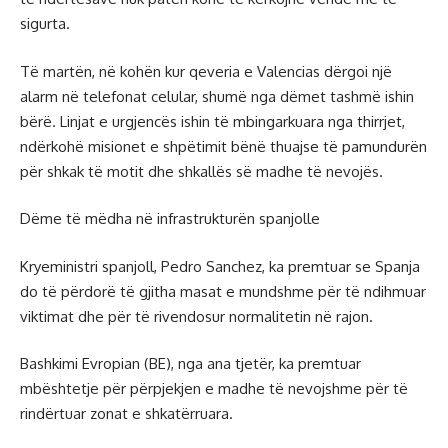
sigurta.
Të martën, në kohën kur qeveria e Valencias dërgoi një
alarm në telefonat celular, shumë nga dëmet tashmë ishin
bërë. Linjat e urgjencës ishin të mbingarkuara nga thirrjet,
ndërkohë misionet e shpëtimit bënë thuajse të pamundurën
për shkak të motit dhe shkallës së madhe të nevojës.
Dëme të mëdha në infrastrukturën spanjolle
Kryeministri spanjoll, Pedro Sanchez, ka premtuar se Spanja
do të përdorë të gjitha masat e mundshme për të ndihmuar
viktimat dhe për të rivendosur normalitetin në rajon.
Bashkimi Evropian (BE), nga ana tjetër, ka premtuar
mbështetje për përpjekjen e madhe të nevojshme për të
rindërtuar zonat e shkatërruara.