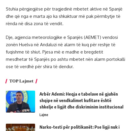
Stuhia përgjegjëse për tragjedinë mbetet aktive në Spanjë
dhe që nga e marta ajo ka shkaktuar më pak përmbytje të
rënda në disa zona të vendit.
Dje, agjencia meteorologjike e Spanjës (AEMET) vendosi
zonën Huelva në Andaluzi në alarm të kuq për reshje të
fuqishme të shiut. Pjesa më e madhe e bregdetit
mesdhetar të Spanjës po ashtu mbetet nën alarm portokalli
ose të verdhë për shira të dendur.
TOP Lajmet
Arbër Ademi: Heqja e tabelave në gjuhën
shqipe në vendkalimet kufitare është
shkelje e ligjit dhe diskriminim institucional
Lajme
Narko-testi për politikanët: Pse ligji nuk i