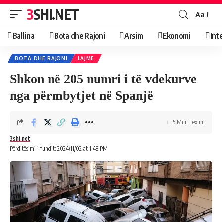
3SHI.NET
Aa
Ballina
Bota dhe Rajoni
Arsim
Ekonomi
Int
BOTA DHE RAJONI
LAJME
Shkon në 205 numri i të vdekurve
nga përmbytjet në Spanjë
5 Min. Leximi
3shi.net
Përditësimi i fundit: 2024/11/02 at 1:48 PM