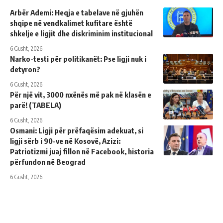
Arbër Ademi: Heqja e tabelave në gjuhën
shqipe në vendkalimet kufitare është
shkelje e ligjit dhe diskriminim institucional
6 Gusht, 2026
Narko-testi për politikanët: Pse ligji nuk i
detyron?
6 Gusht, 2026
Për një vit, 3000 nxënës më pak në klasën e
parë! (TABELA)
6 Gusht, 2026
Osmani: Ligji për prëfaqësim adekuat, si
ligji sërb i 90-ve në Kosovë, Azizi:
Patriotizmi juaj fillon në Facebook, historia
përfundon në Beograd
6 Gusht, 2026