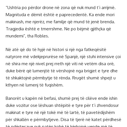
“Ushtria po përdor drone në zona që nuk mund t’i arrijmë.
Magnituda e dëmit është e paprecedentë. Ka ende mori
makinash, me njerëz, me familje që mund të jenë brenda.
Tragjedia është e tmerrshme. Ne po bëjmë gjithçka që
mundemi”, tha Robles.
Në atë që do të hyjë në histori si një nga fatkeqësitë
natyrore më vdekjeprurëse në Spanjë, një stuhi intensive çoi
në shira me një nivel prej rreth një viti në vetëm disa orë,
duke bërë që lumenjtë të vërshojnë nga brigjet e tyre dhe
të shkaktojnë përmbytje të rënda. Rrugët shumë shpejt u
kthyen në lumenj të fuqishëm.
Banorët u kapën në befasi, shumë prej të cilëve ende ishin
duke vozitur ose lëshuan shtëpitë e tyre për t’i zhvendosur
makinat e tyre në një tokë më të lartë, të pavetëdijshëm
për shkallën e përmbytjeve. Disa të tjerë në katet përdhesë
të ndërtesave nuk patën kohë të kërkojnë vende më të