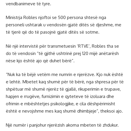
vendbanimeve të tyre.
Ministrja Robles njoftoi se 500 persona shtesë nga
personeli ushtarak u vendosën gjatë ditës së djeshme, me
të tjerë që do të pasojnë gjatë ditës së sotme.
Në një intervistë për transmetuesin ‘RTVE’, Robles tha se
do të vendosin “të gjithë ushtrinë prej 120 mijë anëtarësh
nëse kjo është ajo që duhet bërë”.
“Nuk ka të bëjë vetëm me numrin e njerëzve. Kjo nuk është
e lehtë. Mbetet kaq shumë për të bërë, nga shpresa për të
shpëtuar më shumë njerëz të gjallë, rikuperimin e trupave,
hapjen e rrugëve, furnizimin e qyteteve të izoluara dhe
ofrimin e mbështetjes psikologjike, e cila dëshpërimisht
është e nevojshme mes kaq shumë dhimbjeje”, theksoi ajo.
Një numër i panjohur njerëzish akoma mbeten të zhdukur.