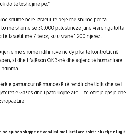
nuk do të lëshojmë pe.”
shmë shumë herë Izraelit të bëjë më shumë për ta
 ku më shumë se 30.000 palestinezë janë vrarë nga lufta
g të Izraelit më 7 tetor, ku u vranë 1.200 njerëz.
futjen e më shumë ndihmave në dy pika të kontrollit në
 hapen, si dhe i fajëson OKB-në dhe agjencitë humanitare
 ndihma.
ërë e pamundur në mungesë të rendit dhe ligjit dhe se i
 qytetet e Gazës dhe i patrullojnë ato – të ofrojë qasje dhe
EvropaeLirë
 në gjuhën shqipe në vendkalimet kufitare është shkelje e ligjit