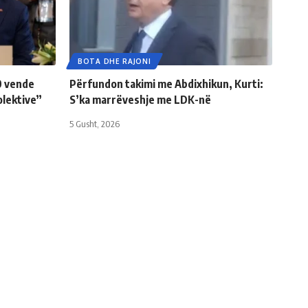
BOTA DHE RAJONI
20 vende
Përfundon takimi me Abdixhikun, Kurti:
olektive”
S’ka marrëveshje me LDK-në
5 Gusht, 2026