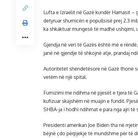
Lufta e Izraelit në Gazë kundër Hamasit – g
detyruar shumicën e popullsisë prej 2.3 mi
ka shkaktuar mungesë të madhe ushqimi, u
Gjendja në veri të Gazës është më e rëndë
janë në gjendje të shkojnë atje, prandaj n
Autoritetet shëndetësore në Gazë thonë se
vetëm në një spital.
Furnizimi me ndihma në pjesët e tjera të Ga
kufizuar skajshëm në muajin e fundit. Pjesë 
SHBA-ja i hodhi ndihmat e para nga ajri të
Presidenti amerikan Joe Biden tha në rrjeti
bëjnë çdo përpjekje të mundshme për të 