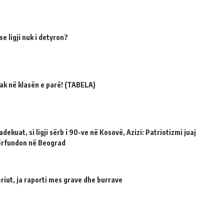
e ligji nuk i detyron?
ak në klasën e parë! (TABELA)
dekuat, si ligji sërb i 90-ve në Kosovë, Azizi: Patriotizmi juaj
përfundon në Beograd
riut, ja raporti mes grave dhe burrave