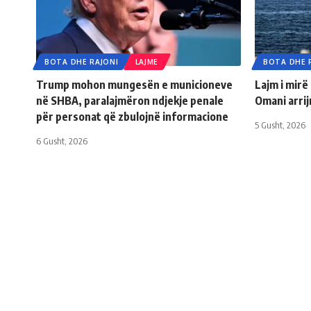
BOTA DHE RAJONI
LAJME
BOTA DHE 
Trump mohon mungesën e municioneve
Lajm i mirë
në SHBA, paralajmëron ndjekje penale
Omani arri
për personat që zbulojnë informacione
5 Gusht, 2026
6 Gusht, 2026