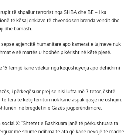
rupit të shpallur terrorist nga SHBA dhe BE – i ka
lionë të kësaj enklave të zhvendosen brenda vendit dhe
ji dhe barnash.
, sepse agjencitë humanitare apo kamerat e lajmeve nuk
dihmat e së martës u hodhën pikërisht në këtë pjesë.
 15 fëmijë kanë vdekur nga kequshqyerja apo dehidrimi
zës, i përkeqësuar prej se nisi lufta më 7 tetor, është
të tëra të këtij territori nuk kanë aspak qasje në ushqim.
 shtunën, në bregdetin e Gazës jugperëndimore.
n social X: “Shtetet e Bashkuara janë të përkushtuara ta
dërguar më shumë ndihma te ata që kanë nevojë të madhe