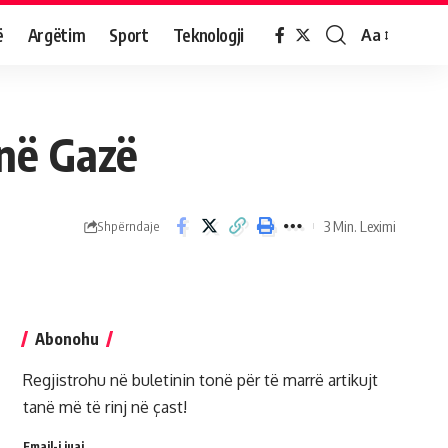
ë
Argëtim
Sport
Teknologji
Aa
 në Gazë
3 Min. Leximi
Shpërndaje
Abonohu
Regjistrohu në buletinin tonë për të marrë artikujt
tanë më të rinj në çast!
Email-i juaj