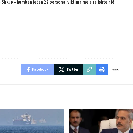
 Shkup – humbën jetën 22 persona, viktima më e re ishte një
Facebook
Twitter