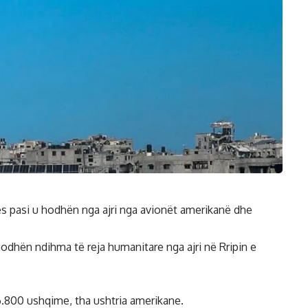
ës pasi u hodhën nga ajri nga avionët amerikanë dhe
odhën ndihma të reja humanitare nga ajri në Rripin e
800 ushqime, tha ushtria amerikane.