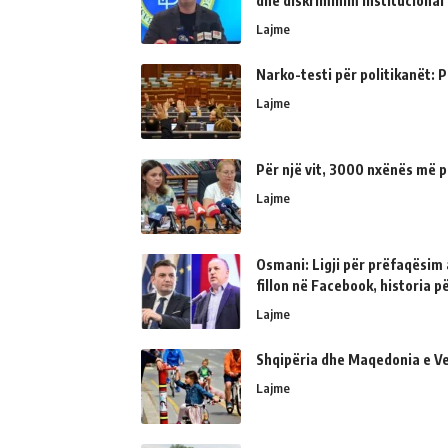
dhe diskriminim institucional
Lajme
Narko-testi për politikanët: Ps
Lajme
Për një vit, 3000 nxënës më p
Lajme
Osmani: Ligji për prëfaqësim a
fillon në Facebook, historia 
Lajme
Shqipëria dhe Maqedonia e Ve
Lajme