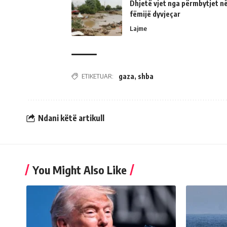
Dhjetë vjet nga përmbytjet në
fëmijë dyvjeçar
Lajme
ETIKETUAR:
gaza
,
shba
Ndani këtë artikull
You Might Also Like