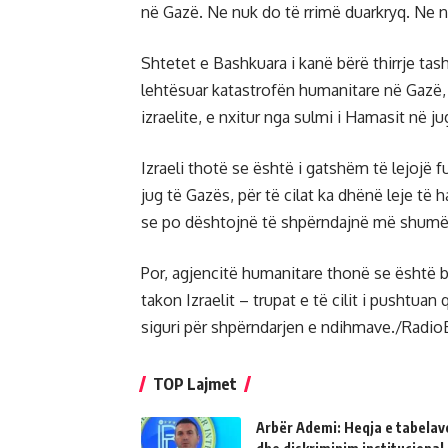
në Gazë. Ne nuk do të rrimë duarkryq. Ne 
Shtetet e Bashkuara i kanë bërë thirrje ta
lehtësuar katastrofën humanitare në Gazë,
izraelite, e nxitur nga sulmi i Hamasit në ju
Izraeli thotë se është i gatshëm të lejojë 
jug të Gazës, për të cilat ka dhënë leje të
se po dështojnë të shpërndajnë më shumë
Por, agjencitë humanitare thonë se është b
takon Izraelit – trupat e të cilit i pushtuan
siguri për shpërndarjen e ndihmave./Radio
TOP Lajmet
Arbër Ademi: Heqja e tabelave