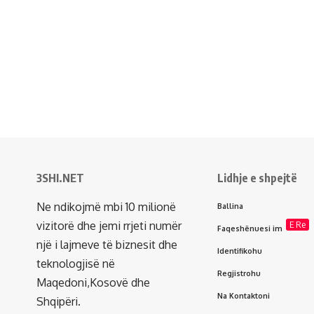
3SHI.NET
Lidhje e shpejtë
Ne ndikojmë mbi 10 milionë
Ballina
vizitorë dhe jemi rrjeti numër
E Re
Faqeshënuesi im
një i lajmeve të biznesit dhe
Identifikohu
teknologjisë në
Regjistrohu
Maqedoni,Kosovë dhe
Na Kontaktoni
Shqipëri.