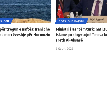
RAJONI
BOTA DHE RAJONI
 për tregun e naftës: Irani dhe
Ministri i Jashtëm turk: ​​Gati 
jnë marrëveshje për Hormuzin
islame po shqyrtojnë “masa k
rreth Al-Aksasë
5 Gusht, 2026