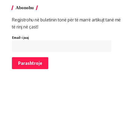
Abonohu
Regjistrohu në buletinin tonë për të marrë artikujt tanë më
të rinj në çast!
Email-i juaj