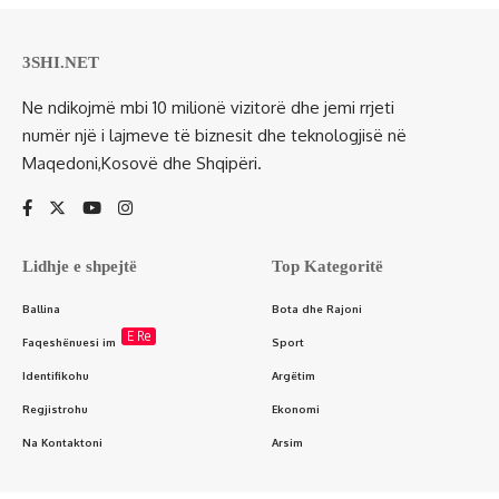
3SHI.NET
Ne ndikojmë mbi 10 milionë vizitorë dhe jemi rrjeti
numër një i lajmeve të biznesit dhe teknologjisë në
Maqedoni,Kosovë dhe Shqipëri.
Lidhje e shpejtë
Top Kategoritë
Ballina
Bota dhe Rajoni
E Re
Faqeshënuesi im
Sport
Identifikohu
Argëtim
Regjistrohu
Ekonomi
Na Kontaktoni
Arsim