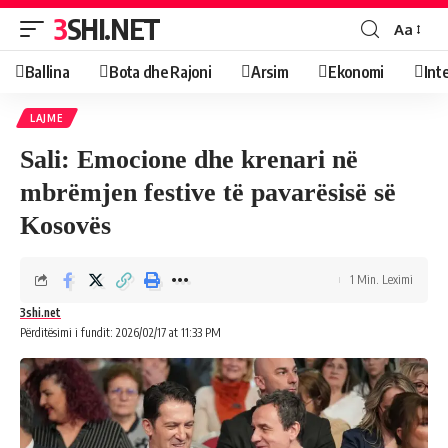
3SHI.NET
Aa
Ballina
Bota dhe Rajoni
Arsim
Ekonomi
Int
LAJME
Sali: Emocione dhe krenari në
mbrëmjen festive të pavarësisë së
Kosovës
1 Min. Leximi
3shi.net
Përditësimi i fundit: 2026/02/17 at 11:33 PM