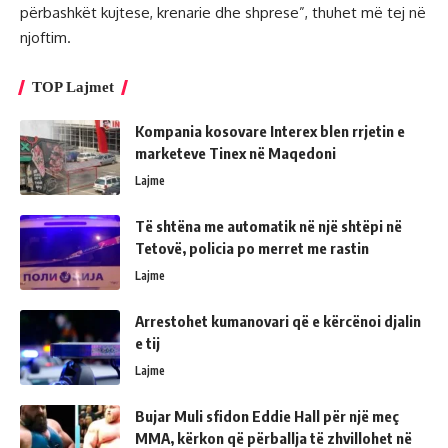
përbashkët kujtese, krenarie dhe shprese”, thuhet më tej në
njoftim.
TOP Lajmet
Kompania kosovare Interex blen rrjetin e
marketeve Tinex në Maqedoni
Lajme
Të shtëna me automatik në një shtëpi në
Tetovë, policia po merret me rastin
Lajme
Arrestohet kumanovari që e kërcënoi djalin
e tij
Lajme
Bujar Muli sfidon Eddie Hall për një meç
MMA, kërkon që përballja të zhvillohet në