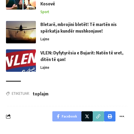
Kosovë
Sport
Bletarë, mbrojini bletët! Të martën nis
spërkatja kundër mushkonjave!
Lajme
VLEN: Dyfytyrësia e Bujarit: Natën të vret,
ditën të qan!
Lajme
toplajm
ETIKETUAR:
Facebook