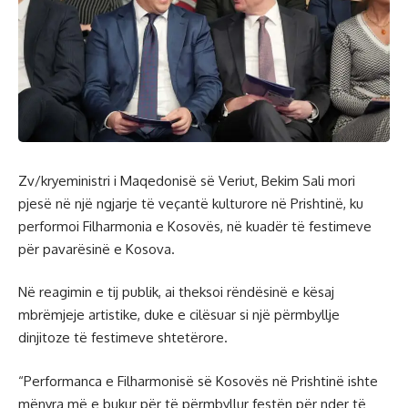
Zv/kryeministri i Maqedonisë së Veriut, Bekim Sali mori
pjesë në një ngjarje të veçantë kulturore në Prishtinë, ku
performoi Filharmonia e Kosovës, në kuadër të festimeve
për pavarësinë e Kosova.
Në reagimin e tij publik, ai theksoi rëndësinë e kësaj
mbrëmjeje artistike, duke e cilësuar si një përmbyllje
dinjitoze të festimeve shtetërore.
“Performanca e Filharmonisë së Kosovës në Prishtinë ishte
mënyra më e bukur për të përmbyllur festën për nder të