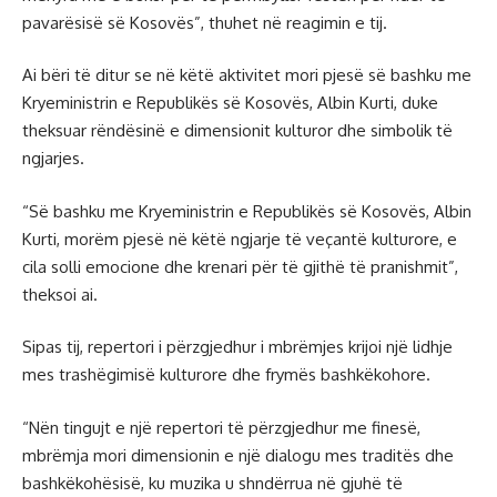
pavarësisë së Kosovës”, thuhet në reagimin e tij.
Ai bëri të ditur se në këtë aktivitet mori pjesë së bashku me
Kryeministrin e Republikës së Kosovës, Albin Kurti, duke
theksuar rëndësinë e dimensionit kulturor dhe simbolik të
ngjarjes.
“Së bashku me Kryeministrin e Republikës së Kosovës, Albin
Kurti, morëm pjesë në këtë ngjarje të veçantë kulturore, e
cila solli emocione dhe krenari për të gjithë të pranishmit”,
theksoi ai.
Sipas tij, repertori i përzgjedhur i mbrëmjes krijoi një lidhje
mes trashëgimisë kulturore dhe frymës bashkëkohore.
“Nën tingujt e një repertori të përzgjedhur me finesë,
mbrëmja mori dimensionin e një dialogu mes traditës dhe
bashkëkohësisë, ku muzika u shndërrua në gjuhë të