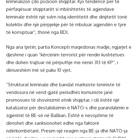
kriminalizon çdo pozicion shqiptar. Kjo tendencë për të
përfaqësuar shqiptarët si mbështetës të agjendave
kriminale është një sulm ndaj identitetit dhe dinjitetit tonë
kolektiv dhe një përpjekje për të mbuluar agjendën e tyre
të korruptuar”, thonë nga BDI.
Nga ana tjetër, partia Koncepti maqedonas madje, ngjarjet e
djeshme i quan “kërcënim terrorist për rendin kushtetues
dhe duhen trajtuar në përputhje me nenin 313 të KP”, i
dënueshëm më së paku 10 vjet.
“Strukturat kriminale dhe bandat marksiste-leniniste të
vendosura në vend gjatë periudhës komuniste janë
promovues të shovinizmit etnik shqiptar, i cili është një
katalizator për destabilizimin e NATO-s dhe parandalimin e
zgjerimit të BE-së në Ballkan. Është e nevojshme të
dënohet dhe sanksionohet edhe nga faktorë
ndërkombëtarë. Presim një reagim nga BE-ja dhe NATO-ja