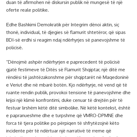
duan të afirmohen në diskursin publik në mungesë të një
oferte reale politike.
Еdhe Bashkimi Demokratik për Integrim dënoi aktin, siç
thonë, individual, të djegies së flamurit shtetëror, që sipas
BDI-së erdhi si reagim ndaj ndërhyrjes së panevojshme të
policisë.
“Dënojmë ashpër ndërhyrjen e paprecedent të policisë
gjatë festimeve të Ditës së Flamurit Shqiptar, një ditë me
rëndësi të jashtëzakonshme për shqiptarët në Maqedoninë
e Veriut dhe në mbarë botën. Kjo ndërhyrje, në vend që të
ruante rendin publik, provokoi tensione të panevojshme dhe
krijoi një klimë konfrontimi, duke cenuar të drejtën për të
festuar lirshëm këtë ditë simbolike. Në këtë kontekst, është
e papranueshme dhe e turpshme që VMRO-DPMNE dhe
forca të tjera politike po përpiqen të shfrytëzojnë këto
incidente për të ndërtuar një narrativë të rreme që