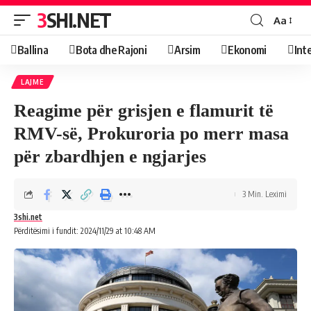
3SHI.NET
Aa
Ballina
Bota dhe Rajoni
Arsim
Ekonomi
Int
LAJME
Reagime për grisjen e flamurit të
RMV-së, Prokuroria po merr masa
për zbardhjen e ngjarjes
3 Min. Leximi
3shi.net
Përditësimi i fundit: 2024/11/29 at 10:48 AM