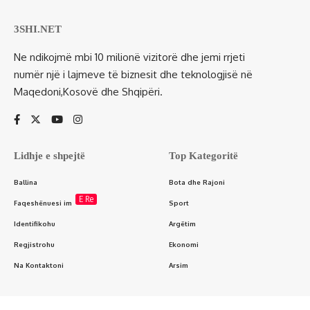
3SHI.NET
Ne ndikojmë mbi 10 milionë vizitorë dhe jemi rrjeti
numër një i lajmeve të biznesit dhe teknologjisë në
Maqedoni,Kosovë dhe Shqipëri.
Lidhje e shpejtë
Top Kategoritë
Ballina
Bota dhe Rajoni
E Re
Faqeshënuesi im
Sport
Identifikohu
Argëtim
Regjistrohu
Ekonomi
Na Kontaktoni
Arsim