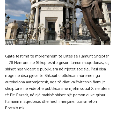
Gjatë festimit të mbrëmshëm të Ditës së Flamurit Shqiptar
– 28 Nëntorit, në Shkup është grisur flamuri maqedonas, siç
shihet nga videot e publikuara në rrjetet sociale. Pasi disa
rrugë në disa pjesë të Shkupit u bllokuan mbrëmë nga
autokolona automjetesh, nga të cilat valëviteshin flamujt
shqiptarë, në videot e publikuara në rrjetin social X, në afërsi
të Bit-Pazarit, në një makinë shihet një person duke grisur
flamurin maqedonas dhe hedh mënjanë, transmeton
Portalb.mk.