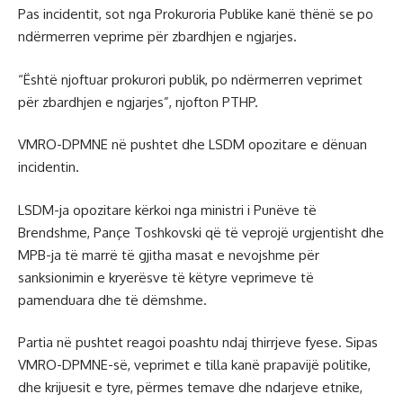
Pas incidentit, sot nga Prokuroria Publike kanë thënë se po
ndërmerren veprime për zbardhjen e ngjarjes.
“Është njoftuar prokurori publik, po ndërmerren veprimet
për zbardhjen e ngjarjes”, njofton PTHP.
VMRO-DPMNE në pushtet dhe LSDM opozitare e dënuan
incidentin.
LSDM-ja opozitare kërkoi nga ministri i Punëve të
Brendshme, Pançe Toshkovski që të veprojë urgjentisht dhe
MPB-ja të marrë të gjitha masat e nevojshme për
sanksionimin e kryerësve të këtyre veprimeve të
pamenduara dhe të dëmshme.
Partia në pushtet reagoi poashtu ndaj thirrjeve fyese. Sipas
VMRO-DPMNE-së, veprimet e tilla kanë prapavijë politike,
dhe krijuesit e tyre, përmes temave dhe ndarjeve etnike,