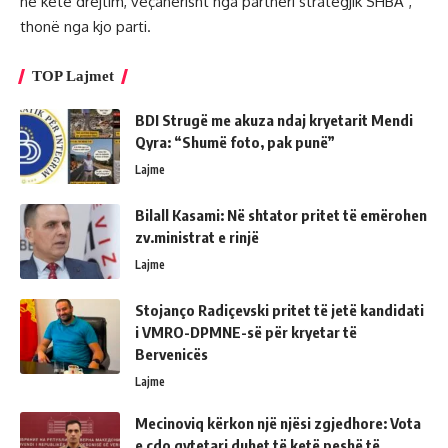
në këtë drejtim, veçanërisht nga partneri strategjik SHBA”,
thonë nga kjo parti.
TOP Lajmet
BDI Strugë me akuza ndaj kryetarit Mendi
Qyra: “Shumë foto, pak punë”
Lajme
Bilall Kasami: Në shtator pritet të emërohen
zv.ministrat e rinjë
Lajme
Stojanço Radiçevski pritet të jetë kandidati
i VMRO-DPMNE-së për kryetar të
Bervenicës
Lajme
Mecinoviq kërkon një njësi zgjedhore: Vota
e çdo qytetari duhet të ketë peshë të