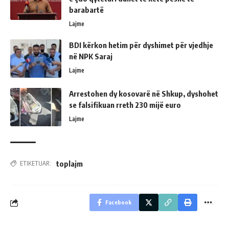
barabartë
Lajme
BDI kërkon hetim për dyshimet për vjedhje
në NPK Saraj
Lajme
Arrestohen dy kosovarë në Shkup, dyshohet
se falsifikuan rreth 230 mijë euro
Lajme
toplajm
ETIKETUAR:
Facebook