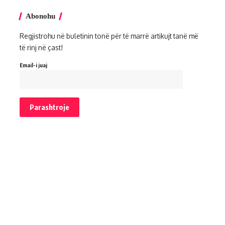
Abonohu
Regjistrohu në buletinin tonë për të marrë artikujt tanë më
të rinj në çast!
Email-i juaj