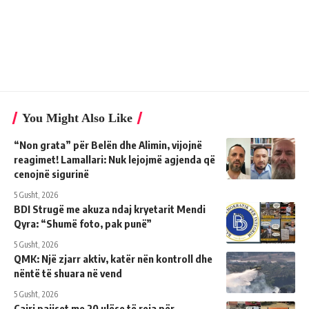
You Might Also Like
“Non grata” për Belën dhe Alimin, vijojnë
reagimet! Lamallari: Nuk lejojmë agjenda që
cenojnë sigurinë
5 Gusht, 2026
BDI Strugë me akuza ndaj kryetarit Mendi
Qyra: “Shumë foto, pak punë”
5 Gusht, 2026
QMK: Një zjarr aktiv, katër nën kontroll dhe
nëntë të shuara në vend
5 Gusht, 2026
Çairi pajiset me 20 ulëse të reja për