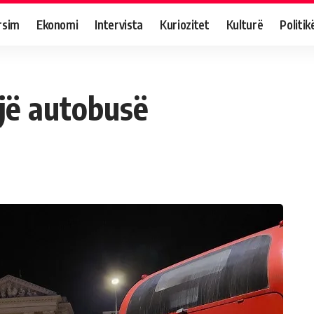
rsim
Ekonomi
Intervista
Kuriozitet
Kulturë
Politik
ejë autobusë