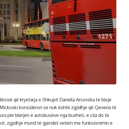
isë që kryetarja e Shkupit Danella Arsovska të blejë
n Mickoski konsideron se nuk është zgjidhje që Qeveria të
dura për blerjen e autobusëve nga buxheti, e cila do të
kit, zgjidhje mund të gjendet vetëm me funksionimin e