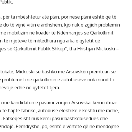
Publik.
n, për ta mbështetur atë plan, por nëse plani është që të
ë do të vijnë vitin e ardhshëm, kjo nuk e zgjidh problemin
 me mobilizim në kuadër të Ndërmarrjes së Qarkullimit
m të mjeteve të mbledhura nga arka e qytetit që
es së Qarkullimit Publik Shkup”, tha Hristijan Mickoski –
 lokale, Mickoski së bashku me Arsovskën premtuan se
se problemet me qarkullimin e autobusëve nuk mund t’i
evojë edhe në qytetet tjera.
on me kandidaten e pavarur zonjën Arsovska, kemi ofruar
 të hapte fabrikë, autobusë elektrikë e kështu me radhë,
ale. Fatkeqësisht nuk kemi pasur bashkëbisedues dhe
 vazhdojë. Përndryshe, po, është e vërtetë që ne mendojmë