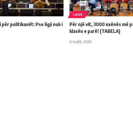
LAJME
për politikanët: Pse ligji nuk i
Për një vit, 3000 nxënës më p
klasën e parë! (TABELA)
6 Gusht, 2026