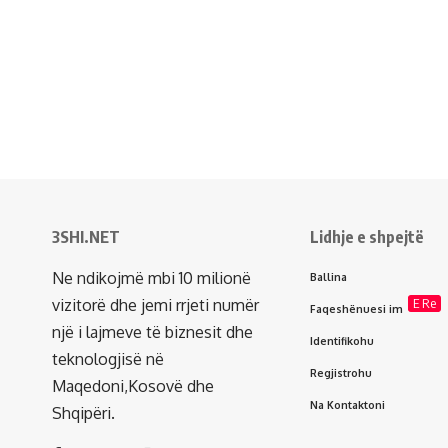
3SHI.NET
Lidhje e shpejtë
Ne ndikojmë mbi 10 milionë
Ballina
vizitorë dhe jemi rrjeti numër
E Re
Faqeshënuesi im
një i lajmeve të biznesit dhe
Identifikohu
teknologjisë në
Regjistrohu
Maqedoni,Kosovë dhe
Na Kontaktoni
Shqipëri.