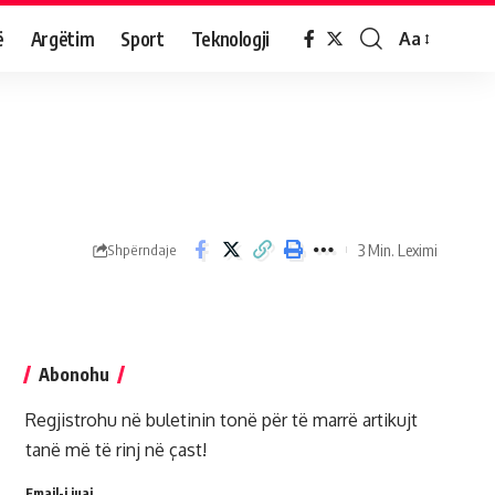
ë
Argëtim
Sport
Teknologji
Aa
3 Min. Leximi
Shpërndaje
Abonohu
Regjistrohu në buletinin tonë për të marrë artikujt
tanë më të rinj në çast!
Email-i juaj