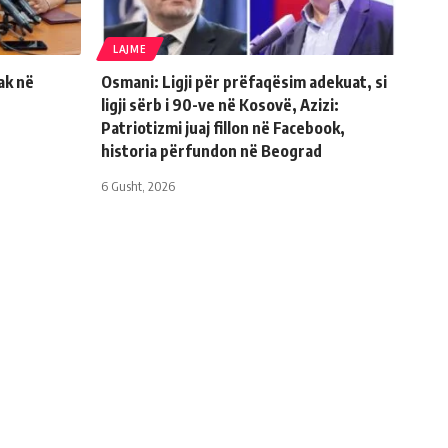
LAJME
ak në
Osmani: Ligji për prëfaqësim adekuat, si
ligji sërb i 90-ve në Kosovë, Azizi:
Patriotizmi juaj fillon në Facebook,
historia përfundon në Beograd
6 Gusht, 2026