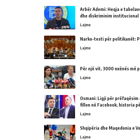
Arbër Ademi: Heqja e tabelave
dhe diskriminim institucional
Lajme
Narko-testi për politikanët: Ps
Lajme
Për një vit, 3000 nxënës më p
Lajme
Osmani: Ligji për prëfaqësim a
fillon në Facebook, historia 
Lajme
Shqipëria dhe Maqedonia e Ve
Lajme