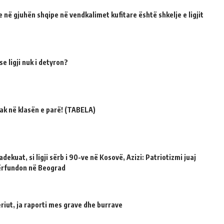
 në gjuhën shqipe në vendkalimet kufitare është shkelje e ligjit
e ligji nuk i detyron?
ak në klasën e parë! (TABELA)
dekuat, si ligji sërb i 90-ve në Kosovë, Azizi: Patriotizmi juaj
përfundon në Beograd
riut, ja raporti mes grave dhe burrave