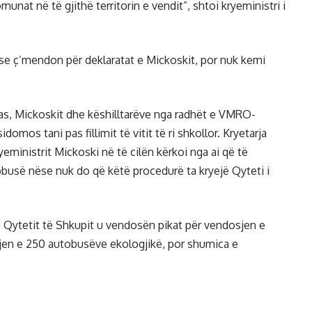
unat në të gjithë territorin e vendit”, shtoi kryeministri i
 se ç’mendon për deklaratat e Mickoskit, por nuk kemi
kas, Mickoskit dhe këshilltarëve nga radhët e VMRO-
os tani pas fillimit të vitit të ri shkollor. Kryetarja
ryeministrit Mickoski në të cilën kërkoi nga ai që të
obusë nëse nuk do që këtë procedurë ta kryejë Qyteti i
të Qytetit të Shkupit u vendosën pikat për vendosjen e
rjen e 250 autobusëve ekologjikë, por shumica e