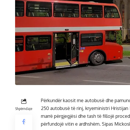
Përkundër kaosit me autobusë dhe pamundës
250 autobusë të rinj, kryeministri Hristija
Shpërndaje
marrë përgjegjësi dhe tash të fillojë proce
përfundojë vitin e ardhshëm. Sipas Mickos