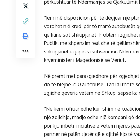
përkushtuar të Ndërmarrjes së Qarkullimit 
“Jemi në dispozicion për të dëgjuar një pla
votohet një kredi për të marrë autobusët q
që kanë sot shkupjanët. Problemi zgjidhet
Publik, me shpenzim real dhe të qëllimshë
shkupjanët ia japin si subvencion Ndërmarrj
kryeministër i Maqedonisë së Veriut.
Në premtimet parazgjedhore për zgjedhjet
do të blejnë 250 autobusë. Tani ai thotë 
zgjidhë qeveria vetëm në Shkup, sepse ka n
“Ne kemi ofruar edhe kur ishim në koalici
një zgjidhje, madje edhe një kompani që do
por kjo mbeti iniciativë e vetëm njërës p
partner në palën tjetër që e gjithë kjo të