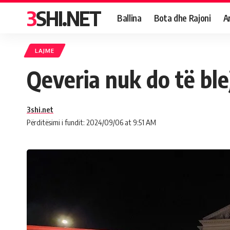
3SHI.NET
Ballina
Bota dhe Rajoni
A
LAJME
Qeveria nuk do të bl
3shi.net
Përditësimi i fundit: 2024/09/06 at 9:51 AM