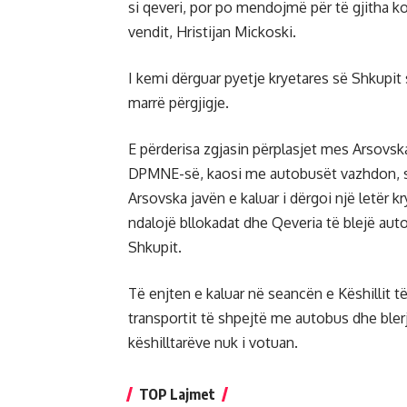
si qeveri, por po mendojmë për të gjitha kom
vendit, Hristijan Mickoski.
I kemi dërguar pyetje kryetares së Shkupit
marrë përgjigje.
E përderisa zgjasin përplasjet mes Arsovs
DPMNE-së, kaosi me autobusët vazhdon, sidom
Arsovska javën e kaluar i dërgoi një letër k
ndalojë bllokadat dhe Qeveria të blejë aut
Shkupit.
Të enjten e kaluar në seancën e Këshillit 
transportit të shpejtë me autobus dhe ble
këshilltarëve nuk i votuan.
TOP Lajmet