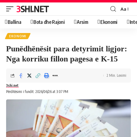
3SHI.NET
Aa
Ballina
Bota dhe Rajoni
Arsim
Ekonomi
Int
EKONOMI
Punëdhënësit para detyrimit ligjor:
Nga korriku fillon pagesa e K-15
2 Min. Leximi
3shi.net
Përditësimi i fundit: 2026/06/26 at 3:07 PM