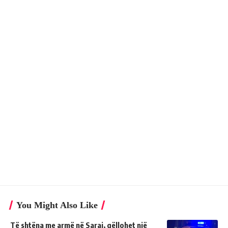
You Might Also Like
Të shtëna me armë në Saraj, qëllohet një