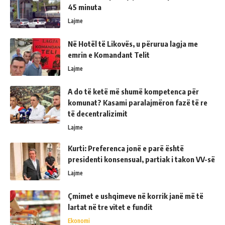
45 minuta
Lajme
Në Hotël të Likovës, u përurua lagja me
emrin e Komandant Telit
Lajme
A do të ketë më shumë kompetenca për
komunat? Kasami paralajmëron fazë të re
të decentralizimit
Lajme
Kurti: Preferenca jonë e parë është
presidenti konsensual, partiak i takon VV-së
Lajme
Çmimet e ushqimeve në korrik janë më të
lartat në tre vitet e fundit
Ekonomi