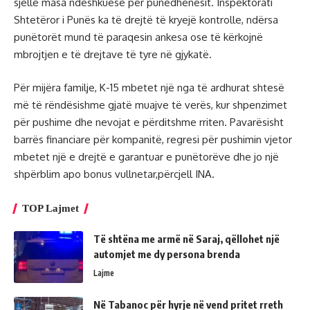
sjellë masa ndëshkuese për punëdhënësit. Inspektorati
Shtetëror i Punës ka të drejtë të kryejë kontrolle, ndërsa
punëtorët mund të paraqesin ankesa ose të kërkojnë
mbrojtjen e të drejtave të tyre në gjykatë.
Për mijëra familje, K-15 mbetet një nga të ardhurat shtesë
më të rëndësishme gjatë muajve të verës, kur shpenzimet
për pushime dhe nevojat e përditshme rriten. Pavarësisht
barrës financiare për kompanitë, regresi për pushimin vjetor
mbetet një e drejtë e garantuar e punëtorëve dhe jo një
shpërblim apo bonus vullnetar,përcjell INA.
TOP Lajmet
Të shtëna me armë në Saraj, qëllohet një
automjet me dy persona brenda
Lajme
Në Tabanoc për hyrje në vend pritet rreth