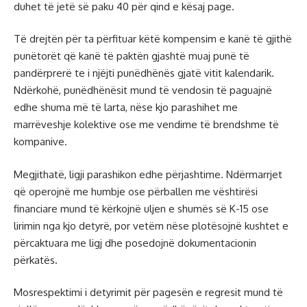
duhet të jetë së paku 40 për qind e kësaj page.
Të drejtën për ta përfituar këtë kompensim e kanë të gjithë
punëtorët që kanë të paktën gjashtë muaj punë të
pandërprerë te i njëjti punëdhënës gjatë vitit kalendarik.
Ndërkohë, punëdhënësit mund të vendosin të paguajnë
edhe shuma më të larta, nëse kjo parashihet me
marrëveshje kolektive ose me vendime të brendshme të
kompanive.
Megjithatë, ligji parashikon edhe përjashtime. Ndërmarrjet
që operojnë me humbje ose përballen me vështirësi
financiare mund të kërkojnë uljen e shumës së K-15 ose
lirimin nga kjo detyrë, por vetëm nëse plotësojnë kushtet e
përcaktuara me ligj dhe posedojnë dokumentacionin
përkatës.
Mosrespektimi i detyrimit për pagesën e regresit mund të