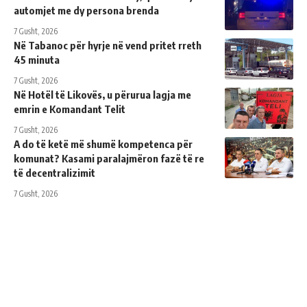
automjet me dy persona brenda
7 Gusht, 2026
Në Tabanoc për hyrje në vend pritet rreth
45 minuta
7 Gusht, 2026
Në Hotël të Likovës, u përurua lagja me
emrin e Komandant Telit
7 Gusht, 2026
A do të ketë më shumë kompetenca për
komunat? Kasami paralajmëron fazë të re
të decentralizimit
7 Gusht, 2026