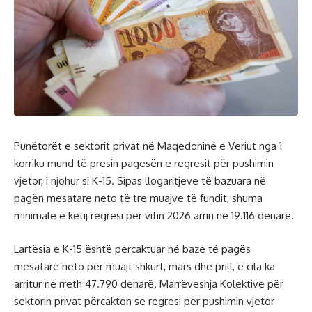
Punëtorët e sektorit privat në Maqedoninë e Veriut nga 1
korriku mund të presin pagesën e regresit për pushimin
vjetor, i njohur si K-15. Sipas llogaritjeve të bazuara në
pagën mesatare neto të tre muajve të fundit, shuma
minimale e këtij regresi për vitin 2026 arrin në 19.116 denarë.
Lartësia e K-15 është përcaktuar në bazë të pagës
mesatare neto për muajt shkurt, mars dhe prill, e cila ka
arritur në rreth 47.790 denarë. Marrëveshja Kolektive për
sektorin privat përcakton se regresi për pushimin vjetor