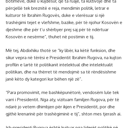
botimeve, duke u kujdesur, që ta ruajë, ta kultivojë dhe ta
përcjellë tek breznitë e reja, mendimin politik, letrar e
kulturor të Ibrahim Rugovës, duke e vlerësuar si një
trashëgimi tejet e vlefshme, bazike, për të njohur Kosovën e
djeshme dhe për t’u shërbyer prej saj për të ndërtuar
Kosovën e nesërme”, thuhet në postimin e tij.
Më tej, Abdixhiku thotë se “ky libër, ka këtë funksion, dhe
sikur vepra në tërësi e Presidentit Ibrahim Rugova, na kujton
profilin e lartë të politikanit intelektual dhe intelektualit
politikan, dhe na thërret të mendojmë sa të rëndësishme
janë këto dy kategori kur bëhen një zë”.
“Para promovimit, me bashkëpunëtorë, vendosëm lule tek
varri i Presidentit. Nga aty, vizituam familjen Rugova, për të
ndarë jo vetem dhimbjen për ikjen e Presidentit, por dhe
gjithë krenarinë për trashëgiminë e tij”, shton mes tjerash ai.
Ish-presidenti Rugova është kujtuar nga liderët politikë në