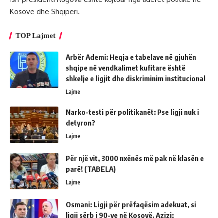
Kosovë dhe Shqipëri.
TOP Lajmet
Arbër Ademi: Heqja e tabelave në gjuhën
shqipe në vendkalimet kufitare është
shkelje e ligjit dhe diskriminim institucional
Lajme
Narko-testi për politikanët: Pse ligji nuk i
detyron?
Lajme
Për një vit, 3000 nxënës më pak në klasën e
parë! (TABELA)
Lajme
Osmani: Ligji për prëfaqësim adekuat, si
ligji sërb i 90-ve në Kosovë, Azizi: