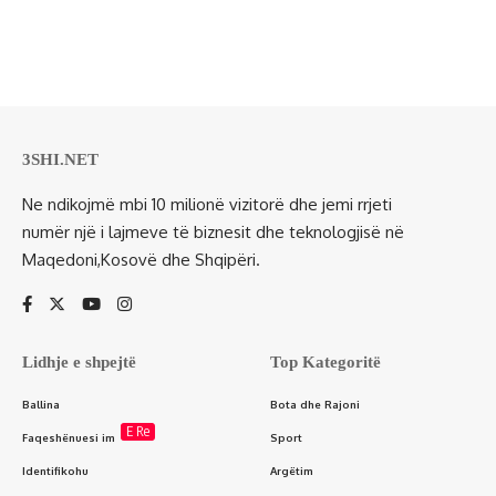
3SHI.NET
Ne ndikojmë mbi 10 milionë vizitorë dhe jemi rrjeti
numër një i lajmeve të biznesit dhe teknologjisë në
Maqedoni,Kosovë dhe Shqipëri.
Lidhje e shpejtë
Top Kategoritë
Ballina
Bota dhe Rajoni
E Re
Faqeshënuesi im
Sport
Identifikohu
Argëtim