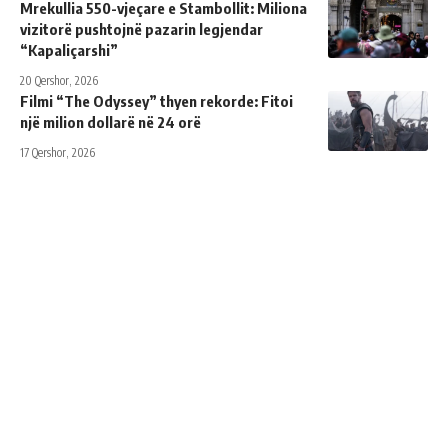
Mrekullia 550-vjeçare e Stambollit: Miliona
vizitorë pushtojnë pazarin legjendar
“Kapaliçarshi”
20 Qershor, 2026
Filmi “The Odyssey” thyen rekorde: Fitoi
një milion dollarë në 24 orë
17 Qershor, 2026