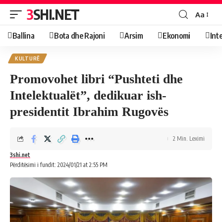
3SHI.NET
Aa
Ballina
Bota dhe Rajoni
Arsim
Ekonomi
Int
KULTURË
​Promovohet libri “Pushteti dhe
Intelektualët”, dedikuar ish-
presidentit Ibrahim Rugovës
2 Min. Leximi
3shi.net
Përditësimi i fundit: 2024/01/21 at 2:55 PM