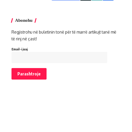
Abonohu
Regjistrohu në buletinin tonë për të marrë artikujt tanë më
të rinj në çast!
Email-i juaj