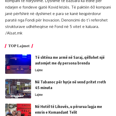
kompani të ndryshme. Dyshime të bazuara ka edhe për
ndarjen e fondeve gjatë Kovid krizës. Të paktën 60 kompani
janë përfshirë në dyshimet e para se kanë keqpërdorur
paratë nga Fondi për Inovacion. Denoncimi do t’i referohet
strukturave udhëheqëse në Fond në 5 vitet e kaluara.
/Alsat.mk
TOP Lajmet
Të shtëna me armë në Saraj, qëllohet një
automjet me dy persona brenda
Lajme
Në Tabanoc për hyrje në vend pritet rreth
45 minuta
Lajme
Në Hotël të Likovës, u përurua lagja me
emrin e Komandant Telit