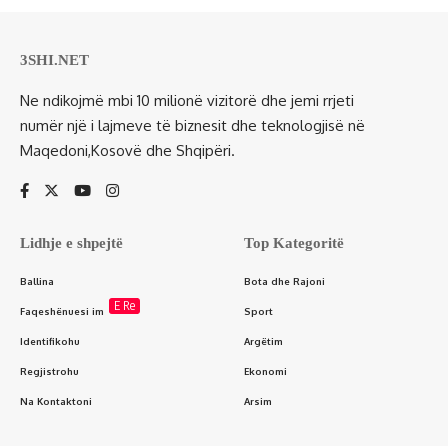
3SHI.NET
Ne ndikojmë mbi 10 milionë vizitorë dhe jemi rrjeti
numër një i lajmeve të biznesit dhe teknologjisë në
Maqedoni,Kosovë dhe Shqipëri.
Lidhje e shpejtë
Top Kategoritë
Ballina
Bota dhe Rajoni
E Re
Faqeshënuesi im
Sport
Identifikohu
Argëtim
Regjistrohu
Ekonomi
Na Kontaktoni
Arsim