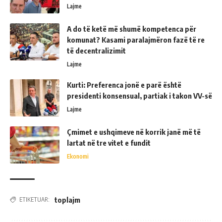
Lajme
A do të ketë më shumë kompetenca për
komunat? Kasami paralajmëron fazë të re
të decentralizimit
Lajme
Kurti: Preferenca jonë e parë është
presidenti konsensual, partiak i takon VV-së
Lajme
Çmimet e ushqimeve në korrik janë më të
lartat në tre vitet e fundit
Ekonomi
toplajm
ETIKETUAR: