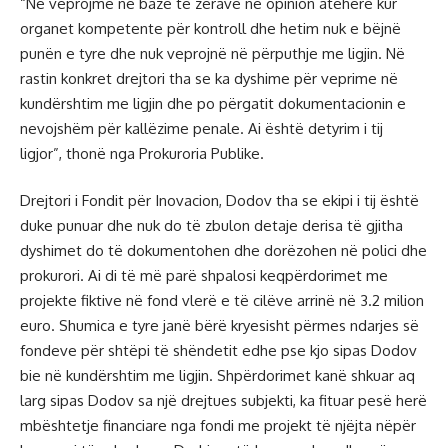
“Ne veprojmë në bazë të zërave në opinion atëherë kur
organet kompetente për kontroll dhe hetim nuk e bëjnë
punën e tyre dhe nuk veprojnë në përputhje me ligjin. Në
rastin konkret drejtori tha se ka dyshime për veprime në
kundërshtim me ligjin dhe po përgatit dokumentacionin e
nevojshëm për kallëzime penale. Ai është detyrim i tij
ligjor”, thonë nga Prokuroria Publike.
Drejtori i Fondit për Inovacion, Dodov tha se ekipi i tij është
duke punuar dhe nuk do të zbulon detaje derisa të gjitha
dyshimet do të dokumentohen dhe dorëzohen në polici dhe
prokurori. Ai di të më parë shpalosi keqpërdorimet me
projekte fiktive në fond vlerë e të cilëve arrinë në 3.2 milion
euro. Shumica e tyre janë bërë kryesisht përmes ndarjes së
fondeve për shtëpi të shëndetit edhe pse kjo sipas Dodov
bie në kundërshtim me ligjin. Shpërdorimet kanë shkuar aq
larg sipas Dodov sa një drejtues subjekti, ka fituar pesë herë
mbështetje financiare nga fondi me projekt të njëjta nëpër