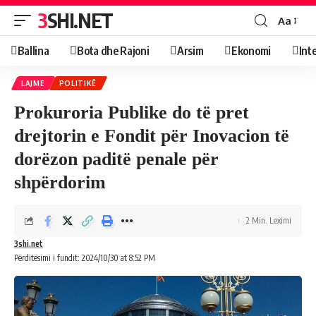
3SHI.NET
Aa
Ballina
Bota dhe Rajoni
Arsim
Ekonomi
Int
LAJME
POLITIKË
Prokuroria Publike do të pret
drejtorin e Fondit për Inovacion të
dorëzon paditë penale për
shpërdorim
2 Min. Leximi
3shi.net
Përditësimi i fundit: 2024/10/30 at 8:52 PM