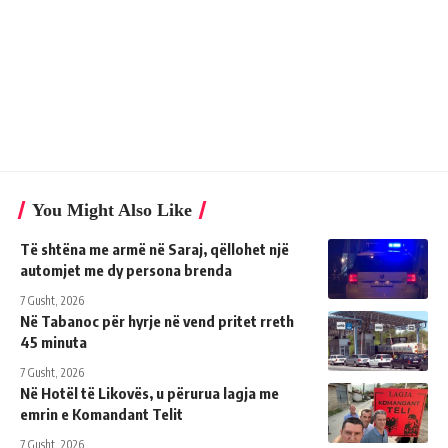
You Might Also Like
Të shtëna me armë në Saraj, qëllohet një
automjet me dy persona brenda
7 Gusht, 2026
Në Tabanoc për hyrje në vend pritet rreth
45 minuta
7 Gusht, 2026
Në Hotël të Likovës, u përurua lagja me
emrin e Komandant Telit
7 Gusht, 2026