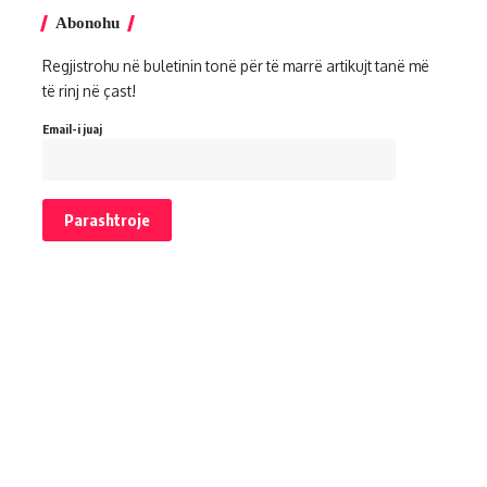
Abonohu
Regjistrohu në buletinin tonë për të marrë artikujt tanë më
të rinj në çast!
Email-i juaj