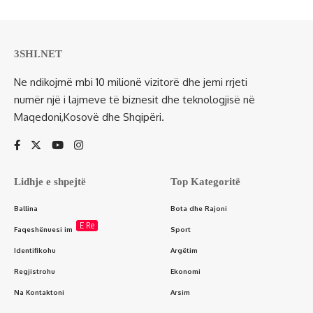
3SHI.NET
Ne ndikojmë mbi 10 milionë vizitorë dhe jemi rrjeti
numër një i lajmeve të biznesit dhe teknologjisë në
Maqedoni,Kosovë dhe Shqipëri.
Lidhje e shpejtë
Top Kategoritë
Ballina
Bota dhe Rajoni
E Re
Faqeshënuesi im
Sport
Identifikohu
Argëtim
Regjistrohu
Ekonomi
Na Kontaktoni
Arsim