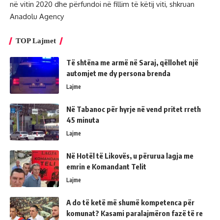
në vitin 2020 dhe përfundoi në fillim të këtij viti, shkruan
Anadolu Agency
TOP Lajmet
Të shtëna me armë në Saraj, qëllohet një
automjet me dy persona brenda
Lajme
Në Tabanoc për hyrje në vend pritet rreth
45 minuta
Lajme
Në Hotël të Likovës, u përurua lagja me
emrin e Komandant Telit
Lajme
A do të ketë më shumë kompetenca për
komunat? Kasami paralajmëron fazë të re