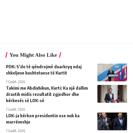
You Might Also Like
PDK: S’do të qëndrojmë duarkryq ndaj
shkeljeve kushtetuese të Kurtit
7 Gusht, 2026
Takimi me Abdixhikun, Kurti: Ka një dallim
drastik midis rezultatit zgjedhor dhe
kërkesës së LDK-së
7 Gusht, 2026
LDK-ja kërkon presidentin ose nuk ka
marrëveshje
7 Gusht, 2026