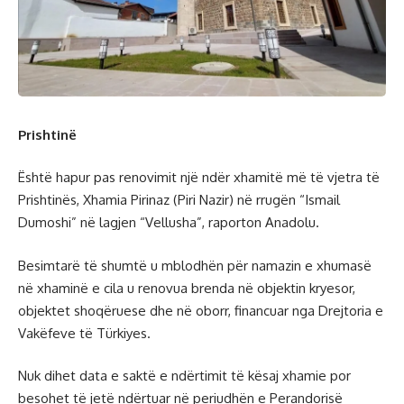
Prishtinë
Është hapur pas renovimit një ndër xhamitë më të vjetra të
Prishtinës, Xhamia Pirinaz (Piri Nazir) në rrugën “Ismail
Dumoshi” në lagjen “Vellusha”, raporton Anadolu.
Besimtarë të shumtë u mblodhën për namazin e xhumasë
në xhaminë e cila u renovua brenda në objektin kryesor,
objektet shoqëruese dhe në oborr, financuar nga Drejtoria e
Vakëfeve të Türkiyes.
Nuk dihet data e saktë e ndërtimit të kësaj xhamie por
besohet të jetë ndërtuar në periudhën e Perandorisë