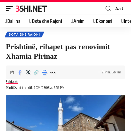
3SHI.NET
Aa
Ballina
Bota dhe Rajoni
Arsim
Ekonomi
Int
BOTA DHE RAJONI
Prishtinë, rihapet pas renovimit
Xhamia Pirinaz
2 Min. Leximi
3shi.net
Përditësimi i fundit: 2024/03/08 at 2:55 PM