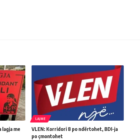
LAJME
a lagja me
VLEN: Korridori 8 po ndërtohet, BDI-ja
po çmontohet