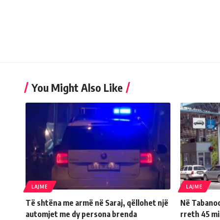
You Might Also Like
LAJME
LAJME
Të shtëna me armë në Saraj, qëllohet një
Në Tabanoc 
automjet me dy persona brenda
rreth 45 m