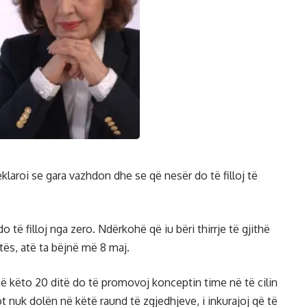
laroi se gara vazhdon dhe se që nesër do të filloj të
 të filloj nga zero. Ndërkohë që iu bëri thirrje të gjithë
otës, atë ta bëjnë më 8 maj.
e në këto 20 ditë do të promovoj konceptin time në të cilin
sot nuk dolën në këtë raund të zgjedhjeve, i inkurajoj që të