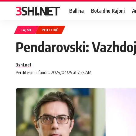
3SHI.NET
Ballina
Bota dhe Rajoni
A
LAJME
POLITIKË
Pendarovski: Vazhdoj
3shi.net
Përditësimi i fundit: 2024/04/25 at 7:25 AM