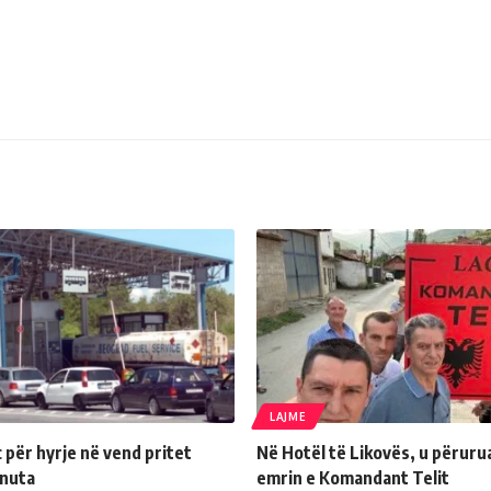
LAJME
për hyrje në vend pritet
Në Hotël të Likovës, u përuru
inuta
emrin e Komandant Telit