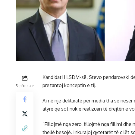
Kandidati i LSDM-së, Stevo pendarovski dek
prezantoj konceptin e tij.
Shpërndaje
Ai në një deklaratë për media tha se nesër do
atyre që sot nuk e realizuan të drejtën e v
“Fillojmë nga zero, fillojmë nga fillimi dh
thellë besojë. Inkurajoj qytetarët të cilët 