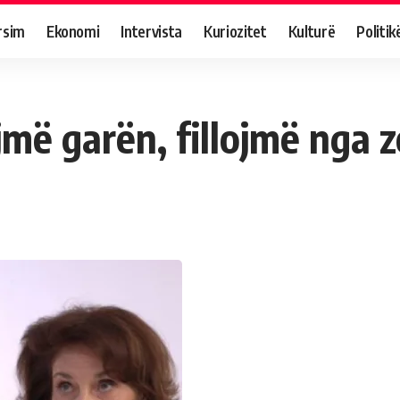
rsim
Ekonomi
Intervista
Kuriozitet
Kulturë
Politik
më garën, fillojmë nga z