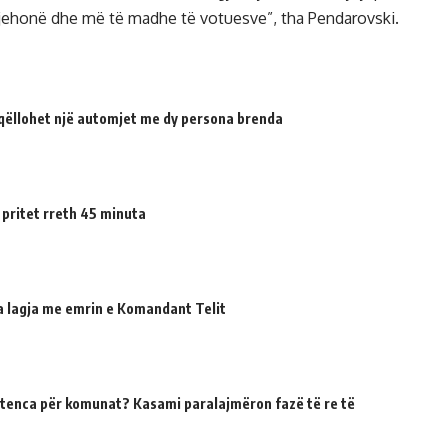
ë jehonë dhe më të madhe të votuesve”, tha Pendarovski.
qëllohet një automjet me dy persona brenda
 pritet rreth 45 minuta
ua lagja me emrin e Komandant Telit
tenca për komunat? Kasami paralajmëron fazë të re të