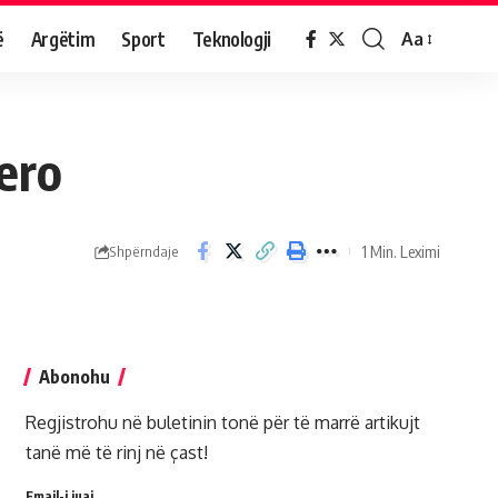
ë
Argëtim
Sport
Teknologji
Aa
ero
1 Min. Leximi
Shpërndaje
Abonohu
Regjistrohu në buletinin tonë për të marrë artikujt
tanë më të rinj në çast!
Email-i juaj