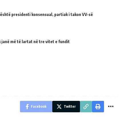
 është presidenti konsensual, partiak i takon VV-së
janë më të lartat në tre vitet e fundit
Facebook
Twitter