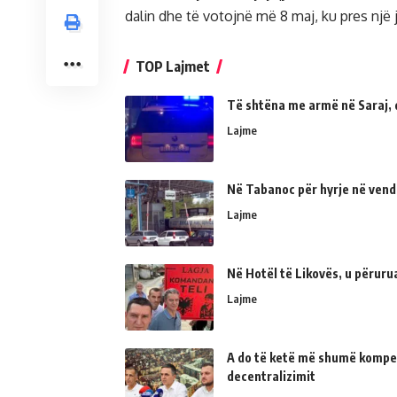
dalin dhe të votojnë më 8 maj, ku pres nj
TOP Lajmet
Të shtëna me armë në Saraj, 
Lajme
Në Tabanoc për hyrje në vend
Lajme
Në Hotël të Likovës, u përur
Lajme
A do të ketë më shumë kompe
decentralizimit