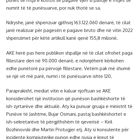
punës se rritja e kostos së pagave vjen si pasojë e rritjes së
numrit të të punësuarve, por nuk thotë se sa.
Ndryshe, janë shpenzuar gjithsej 163.122.060 denarë, të cilat
janë realizuar për pagesën e pagave bruto dhe në vitin 2022
shpenzimet për këtë artikull kanë qenë 155,8 milionë.
AKE herë pas here publikon shpallje në të cilat ofrohet paga
fillestare deri në 90.000 denarë, e ndonjëherë kërkohen
edhe punëtorë pa përvojë fillestare. Vetëm pak më shumë
se një vit më parë, numri i të punësuarve ishte 120.
Paraprakisht, mediat vitin e kaluar njoftuan se AKE
konsiderohet një institucion që punëson bashkëshorte të
ish-zyrtarëve dhe aktualë. Aty ka punuar gruaja e ministrit të
Punëve të Jashtme, Bujar Osmani, pastaj bashkëshortet e
ish-sekretarëve të përgjithshëm të qeverisë – Kiril
Bozhinovski dhe Martin Protugjer etj. Aty si konsulente për
incidente kompjuterike punon edhe nusja e kreut të