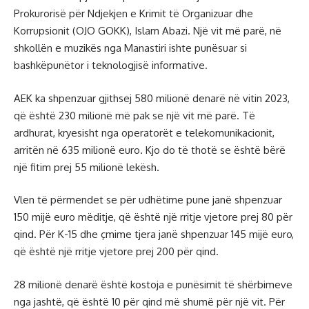
Prokurorisë për Ndjekjen e Krimit të Organizuar dhe
Korrupsionit (OJO GOKK), Islam Abazi. Një vit më parë, në
shkollën e muzikës nga Manastiri ishte punësuar si
bashkëpunëtor i teknologjisë informative.
AEK ka shpenzuar gjithsej 580 milionë denarë në vitin 2023,
që është 230 milionë më pak se një vit më parë. Të
ardhurat, kryesisht nga operatorët e telekomunikacionit,
arritën në 635 milionë euro. Kjo do të thotë se është bërë
një fitim prej 55 milionë lekësh.
Vlen të përmendet se për udhëtime pune janë shpenzuar
150 mijë euro mëditje, që është një rritje vjetore prej 80 për
qind. Për K-15 dhe çmime tjera janë shpenzuar 145 mijë euro,
që është një rritje vjetore prej 200 për qind.
28 milionë denarë është kostoja e punësimit të shërbimeve
nga jashtë, që është 10 për qind më shumë për një vit. Për