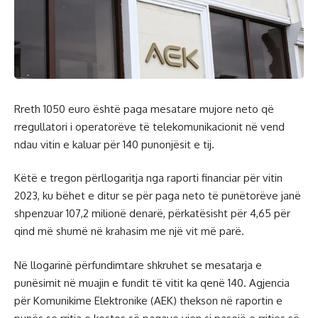
Rreth 1050 euro është paga mesatare mujore neto që
rregullatori i operatorëve të telekomunikacionit në vend
ndau vitin e kaluar për 140 punonjësit e tij.
Këtë e tregon përllogaritja nga raporti financiar për vitin
2023, ku bëhet e ditur se për paga neto të punëtorëve janë
shpenzuar 107,2 milionë denarë, përkatësisht për 4,65 për
qind më shumë në krahasim me një vit më parë.
Në llogarinë përfundimtare shkruhet se mesatarja e
punësimit në muajin e fundit të vitit ka qenë 140. Agjencia
për Komunikime Elektronike (AEK) thekson në raportin e