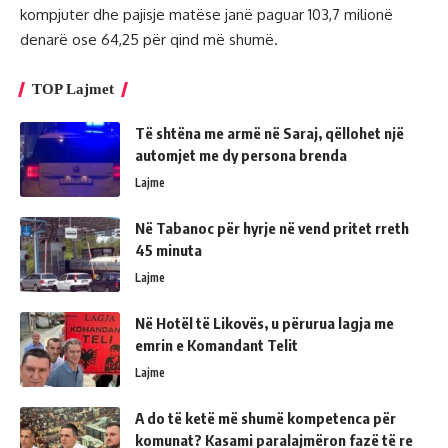
kompjuter dhe pajisje matëse janë paguar 103,7 milionë
denarë ose 64,25 për qind më shumë.
TOP Lajmet
Të shtëna me armë në Saraj, qëllohet një
automjet me dy persona brenda
Lajme
Në Tabanoc për hyrje në vend pritet rreth
45 minuta
Lajme
Në Hotël të Likovës, u përurua lagja me
emrin e Komandant Telit
Lajme
A do të ketë më shumë kompetenca për
komunat? Kasami paralajmëron fazë të re