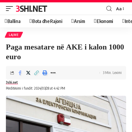
3SHI.NET
Aa
Ballina
Bota dhe Rajoni
Arsim
Ekonomi
Int
LAJME
Paga mesatare në AKE i kalon 1000
euro
3 Min. Leximi
3shi.net
Përditësimi i fundit: 2024/03/28 at 4:42 PM