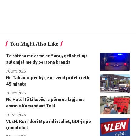
You Might Also Like
Të shtëna me armë në Saraj, qëllohet një
automjet me dy persona brenda
7 Gusht, 2026
Në Tabanoc për hyrje në vend pritet rreth
45 minuta
7 Gusht, 2026
Në Hotël të Likovës, u përurua lagja me
emrin e Komandant Telit
7 Gusht, 2026
VLEN: Korridori 8 po ndërtohet, BDI-ja po
çmontohet