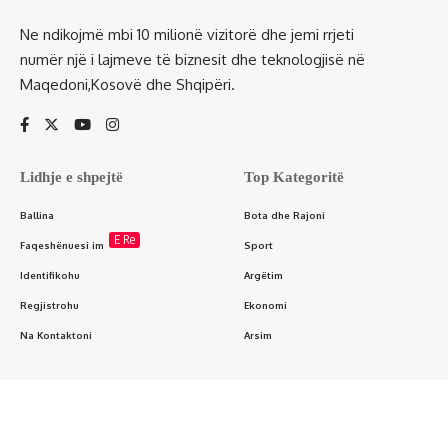
Ne ndikojmë mbi 10 milionë vizitorë dhe jemi rrjeti
numër një i lajmeve të biznesit dhe teknologjisë në
Maqedoni,Kosovë dhe Shqipëri.
Lidhje e shpejtë
Top Kategoritë
Ballina
Bota dhe Rajoni
E Re
Faqeshënuesi im
Sport
Identifikohu
Argëtim
Regjistrohu
Ekonomi
Na Kontaktoni
Arsim