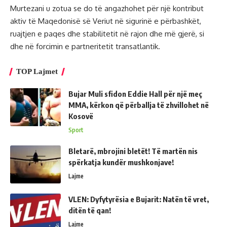
Murtezani u zotua se do të angazhohet për një kontribut
aktiv të Maqedonisë së Veriut në sigurinë e përbashkët,
ruajtjen e paqes dhe stabilitetit në rajon dhe më gjerë, si
dhe në forcimin e partneritetit transatlantik.
TOP Lajmet
Bujar Muli sfidon Eddie Hall për një meç
MMA, kërkon që përballja të zhvillohet në
Kosovë
Sport
Bletarë, mbrojini bletët! Të martën nis
spërkatja kundër mushkonjave!
Lajme
VLEN: Dyfytyrësia e Bujarit: Natën të vret,
ditën të qan!
Lajme