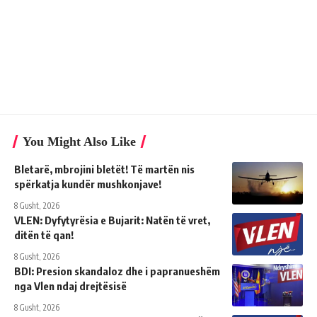
You Might Also Like
Bletarë, mbrojini bletët! Të martën nis
spërkatja kundër mushkonjave!
8 Gusht, 2026
VLEN: Dyfytyrësia e Bujarit: Natën të vret,
ditën të qan!
8 Gusht, 2026
BDI: Presion skandaloz dhe i papranueshëm
nga Vlen ndaj drejtësisë
8 Gusht, 2026