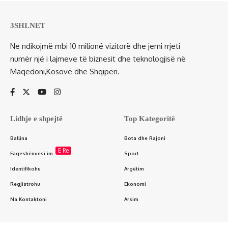
3SHI.NET
Ne ndikojmë mbi 10 milionë vizitorë dhe jemi rrjeti
numër një i lajmeve të biznesit dhe teknologjisë në
Maqedoni,Kosovë dhe Shqipëri.
Lidhje e shpejtë
Top Kategoritë
Ballina
Bota dhe Rajoni
E Re
Faqeshënuesi im
Sport
Identifikohu
Argëtim
Regjistrohu
Ekonomi
Na Kontaktoni
Arsim