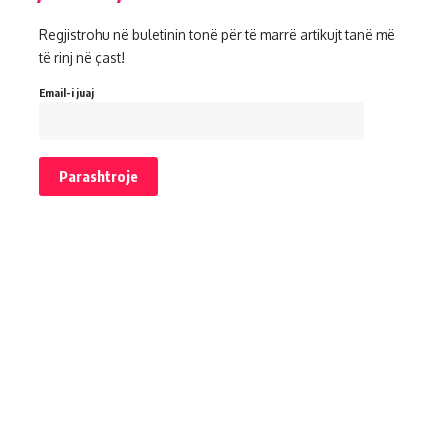
Regjistrohu në buletinin tonë për të marrë artikujt tanë më
të rinj në çast!
Email-i juaj