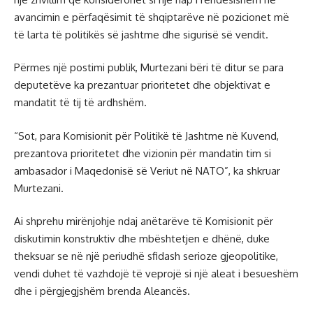
avancimin e përfaqësimit të shqiptarëve në pozicionet më
të larta të politikës së jashtme dhe sigurisë së vendit.
Përmes një postimi publik, Murtezani bëri të ditur se para
deputetëve ka prezantuar prioritetet dhe objektivat e
mandatit të tij të ardhshëm.
“Sot, para Komisionit për Politikë të Jashtme në Kuvend,
prezantova prioritetet dhe vizionin për mandatin tim si
ambasador i Maqedonisë së Veriut në NATO”, ka shkruar
Murtezani.
Ai shprehu mirënjohje ndaj anëtarëve të Komisionit për
diskutimin konstruktiv dhe mbështetjen e dhënë, duke
theksuar se në një periudhë sfidash serioze gjeopolitike,
vendi duhet të vazhdojë të veprojë si një aleat i besueshëm
dhe i përgjegjshëm brenda Aleancës.