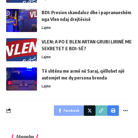
BDI: Presion skandaloz dhe i papranueshëm
nga Vlen ndaj drejtësisë
Lajme
VLEN: A PO E BLEN ARTAN GRUBI LIRINË ME
SEKRETET E BDI-SË?
Lajme
Të shtëna me armë në Saraj, qëllohet një
automjet me dy persona brenda
Lajme
Facebook
Abonohu