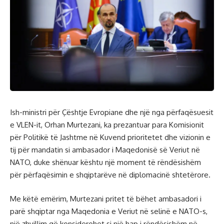
Ish-ministri për Çështje Evropiane dhe një nga përfaqësuesit
e VLEN-it, Orhan Murtezani, ka prezantuar para Komisionit
për Politikë të Jashtme në Kuvend prioritetet dhe vizionin e
tij për mandatin si ambasador i Maqedonisë së Veriut në
NATO, duke shënuar kështu një moment të rëndësishëm
për përfaqësimin e shqiptarëve në diplomacinë shtetërore.
Me këtë emërim, Murtezani pritet të bëhet ambasadori i
parë shqiptar nga Maqedonia e Veriut në selinë e NATO-s,
një zhvillim që konsiderohet si një hap i rëndësishëm në