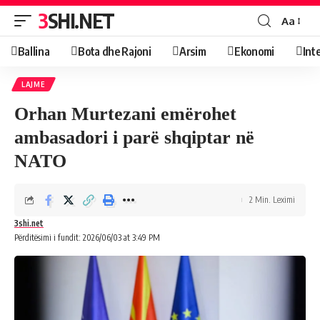
3SHI.NET
Aa
Ballina
Bota dhe Rajoni
Arsim
Ekonomi
Int
LAJME
Orhan Murtezani emërohet
ambasadori i parë shqiptar në
NATO
2 Min. Leximi
3shi.net
Përditësimi i fundit: 2026/06/03 at 3:49 PM