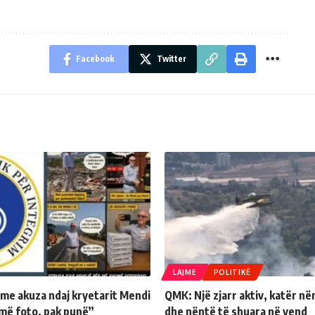
Facebook
Twitter
LAJME
POLITIKË
 me akuza ndaj kryetarit Mendi
QMK: Një zjarr aktiv, katër në
më foto, pak punë”
dhe nëntë të shuara në vend