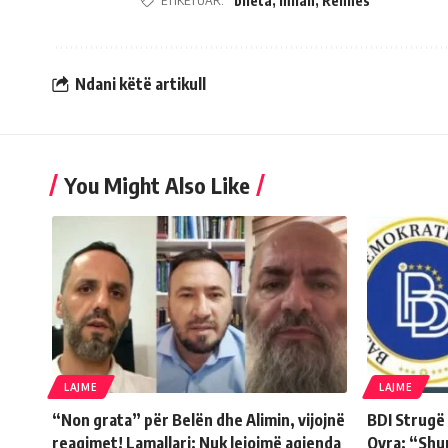
ETIKETUAR:
bileta
,
milan
,
Rennes
Ndani këtë artikull
You Might Also Like
LAJME
LAJME
“Non grata” për Belën dhe Alimin, vijojnë
BDI Strugë
reagimet! Lamallari: Nuk lejojmë agjenda
Qyra: “Shu