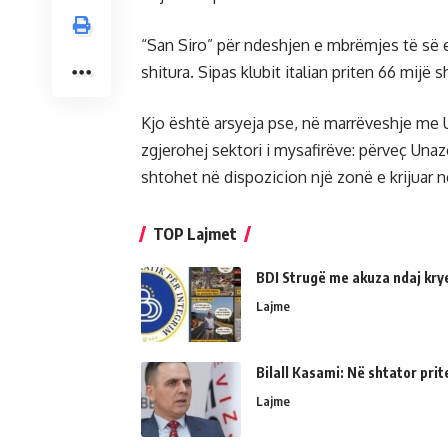
“San Siro” për ndeshjen e mbrëmjes të së en
shitura. Sipas klubit italian priten 66 mijë 
Kjo është arsyeja pse, në marrëveshje me 
zgjerohej sektori i mysafirëve: përveç Una
shtohet në dispozicion një zonë e krijuar n
TOP Lajmet
BDI Strugë me akuza ndaj kry
Lajme
Bilall Kasami: Në shtator prit
Lajme