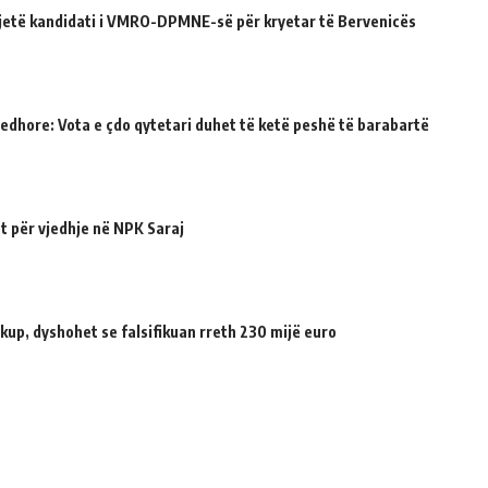
ë jetë kandidati i VMRO-DPMNE-së për kryetar të Bervenicës
jedhore: Vota e çdo qytetari duhet të ketë peshë të barabartë
t për vjedhje në NPK Saraj
up, dyshohet se falsifikuan rreth 230 mijë euro