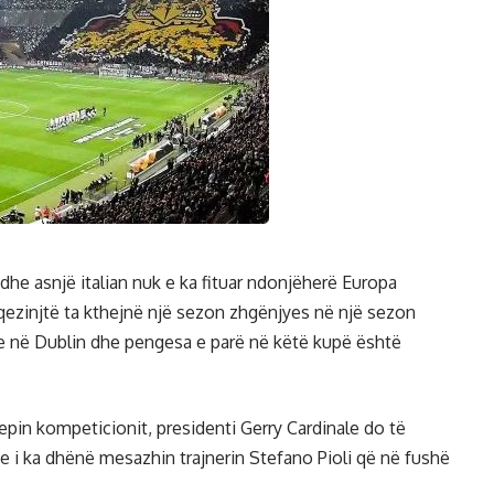
 dhe asnjë italian nuk e ka fituar ndonjëherë Europa
ezinjtë ta kthejnë një sezon zhgënjyes në një sezon
ale në Dublin dhe pengesa e parë në këtë kupë është
epin kompeticionit, presidenti Gerry Cardinale do të
 i ka dhënë mesazhin trajnerin Stefano Pioli që në fushë