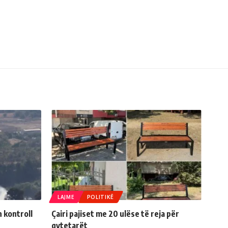
LAJME
POLITIKË
n kontroll
Çairi pajiset me 20 ulëse të reja për
qytetarët