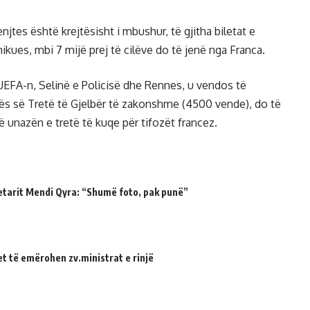
jtes është krejtësisht i mbushur, të gjitha biletat e
shikues, mbi 7 mijë prej të cilëve do të jenë nga Franca.
UEFA-n, Selinë e Policisë dhe Rennes, u vendos të
zës së Tretë të Gjelbër të zakonshme (4500 vende), do të
ë unazën e tretë të kuqe për tifozët francez.
etarit Mendi Qyra: “Shumë foto, pak punë”
et të emërohen zv.ministrat e rinjë