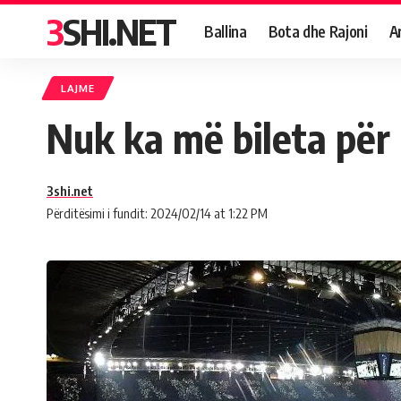
3SHI.NET
Ballina
Bota dhe Rajoni
A
LAJME
Nuk ka më bileta për
3shi.net
Përditësimi i fundit: 2024/02/14 at 1:22 PM