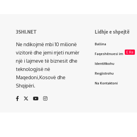
3SHI.NET
Lidhje e shpejtë
Ne ndikojmë mbi 10 milionë
Ballina
vizitorë dhe jemi rrjeti numër
E Re
Faqeshënuesi im
një i lajmeve të biznesit dhe
Identifikohu
teknologjisë në
Regjistrohu
Maqedoni,Kosovë dhe
Na Kontaktoni
Shqipëri.