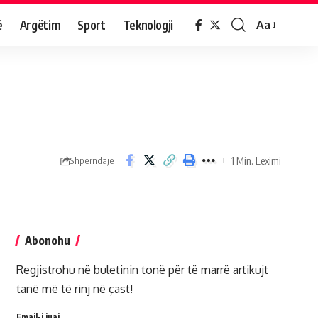
ë
Argëtim
Sport
Teknologji
Aa
1 Min. Leximi
Shpërndaje
Abonohu
Regjistrohu në buletinin tonë për të marrë artikujt
tanë më të rinj në çast!
Email-i juaj