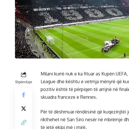
Milani kurrë nuk e ka fituar as Kupën UEFA,
League dhe kështu e vetmja mënyrë që kuq
Shpërndaje
pozitiv është të përpiqen të arrijnë në fin
skuadra franceze e Rennes.
Për të dëshmuar rëndësinë që kuqezinjtëi j
rikthehet në San Siro nesër në mbrëmje dhe
të jetë ekipi më i mirë.