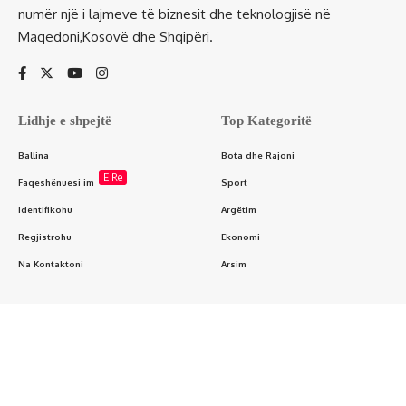
numër një i lajmeve të biznesit dhe teknologjisë në
Maqedoni,Kosovë dhe Shqipëri.
Lidhje e shpejtë
Top Kategoritë
Ballina
Bota dhe Rajoni
E Re
Faqeshënuesi im
Sport
Identifikohu
Argëtim
Regjistrohu
Ekonomi
Na Kontaktoni
Arsim