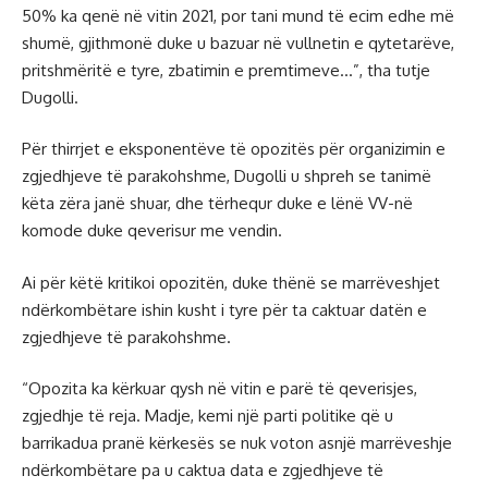
50% ka qenë në vitin 2021, por tani mund të ecim edhe më
shumë, gjithmonë duke u bazuar në vullnetin e qytetarëve,
pritshmëritë e tyre, zbatimin e premtimeve…”, tha tutje
Dugolli.
Për thirrjet e eksponentëve të opozitës për organizimin e
zgjedhjeve të parakohshme, Dugolli u shpreh se tanimë
këta zëra janë shuar, dhe tërhequr duke e lënë VV-në
komode duke qeverisur me vendin.
Ai për këtë kritikoi opozitën, duke thënë se marrëveshjet
ndërkombëtare ishin kusht i tyre për ta caktuar datën e
zgjedhjeve të parakohshme.
“Opozita ka kërkuar qysh në vitin e parë të qeverisjes,
zgjedhje të reja. Madje, kemi një parti politike që u
barrikadua pranë kërkesës se nuk voton asnjë marrëveshje
ndërkombëtare pa u caktua data e zgjedhjeve të