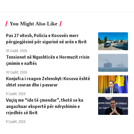
You Might Also Like
Pas 27 vitesh, Policia e Kosovës merr
përgjegjësinë për sigurinë në urën e Ibrit
10 Gusht, 2026
Tensionet në Ngushticën e Hormuzit rrisin
çmimin e naftës
10 Gusht, 2026
Konjufca i reagon Zelenskyt: Kosova është
shtet sovran dhe i pavarur
9 Gusht, 2026
Vuçiq me “ide të çmendur”, thotë se ka
angazhuar ekspertë për ndryshimin e
rrjedhës së Ibrit
9 Gusht, 2026