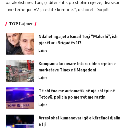
parakohshme. Tani, çuditërisht s’po shohim një zë, disi sikur
janë tërhequr. VV-ja është komode.”, u shpreh Dugolli.
TOP Lajmet
Ndahet nga jeta Ismail Toçi “Malushi”, ish
pjesëtar i Brigadës 113
Lajme
Kompania kosovare Interex blen rrjetin e
marketeve Tinex në Maqedoni
Lajme
Të shtëna me automatik në një shtëpi në
Tetovë, policia po merret me rastin
Lajme
Arrestohet kumanovari që e kërcënoi djalin
e tij