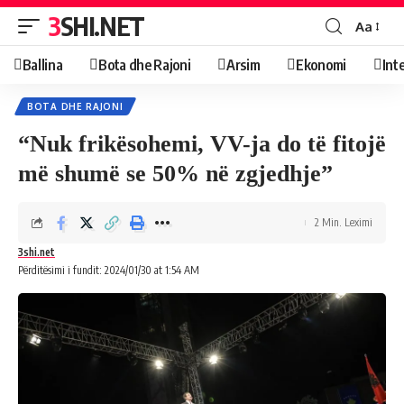
3SHI.NET
Aa
Ballina
Bota dhe Rajoni
Arsim
Ekonomi
Int
BOTA DHE RAJONI
“Nuk frikësohemi, VV-ja do të fitojë
më shumë se 50% në zgjedhje”
2 Min. Leximi
3shi.net
Përditësimi i fundit: 2024/01/30 at 1:54 AM