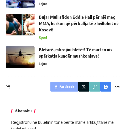
Lajme
Bujar Muli sfidon Eddie Hall për një meç
MMA, kërkon që përballja të zhvillohet në
Kosovë
Sport
Bletarë, mbrojini bletët! Të martën nis
spërkatja kundër mushkonjave!
Lajme
Facebook
Abonohu
Regjistrohu në buletinin tonë për të marrë artikujt tanë më
të rinj në çast!