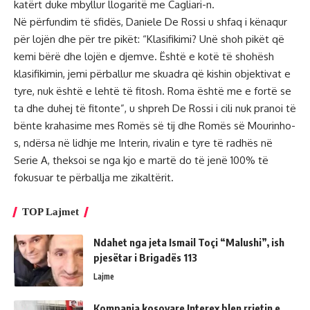
katërt duke mbyllur llogaritë me Cagliari-n.
Në përfundim të sfidës, Daniele De Rossi u shfaq i kënaqur
për lojën dhe për tre pikët: “Klasifikimi? Unë shoh pikët që
kemi bërë dhe lojën e djemve. Është e kotë të shohësh
klasifikimin, jemi përballur me skuadra që kishin objektivat e
tyre, nuk është e lehtë të fitosh. Roma është me e fortë se
ta dhe duhej të fitonte”, u shpreh De Rossi i cili nuk pranoi të
bënte krahasime mes Romës së tij dhe Romës së Mourinho-
s, ndërsa në lidhje me Interin, rivalin e tyre të radhës në
Serie A, theksoi se nga kjo e martë do të jenë 100% të
fokusuar te përballja me zikaltërit.
TOP Lajmet
Ndahet nga jeta Ismail Toçi “Malushi”, ish
pjesëtar i Brigadës 113
Lajme
Kompania kosovare Interex blen rrjetin e