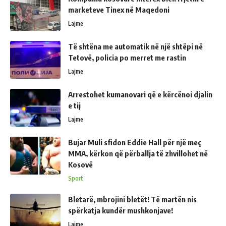
marketeve Tinex në Maqedoni
Lajme
Të shtëna me automatik në një shtëpi në
Tetovë, policia po merret me rastin
Lajme
Arrestohet kumanovari që e kërcënoi djalin
e tij
Lajme
Bujar Muli sfidon Eddie Hall për një meç
MMA, kërkon që përballja të zhvillohet në
Kosovë
Sport
Bletarë, mbrojini bletët! Të martën nis
spërkatja kundër mushkonjave!
Lajme