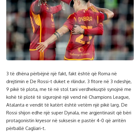
3 të dhëna përbëjnë një fakt, fakt është që Roma në
drejtimin e De Rossi-t duket e rilindur. 3 fitore në 3 ndeshje,
9 pikë të plota, me të në stol tani verdhekuqtë synojnë me
kohë të plotë të sigurojnë një vend në Champions League,
Atalanta e vendit të katërt është vetëm një pikë larg. De
Rossi shijon edhe një super Dynala, me argjentinasit që bëri
protagonistin kryesor në suksesin e pastër 4-0 që arritën
përballë Cagliari-t.