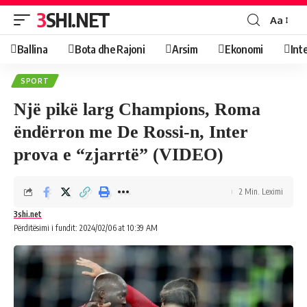
3SHI.NET
Aa
Ballina
Bota dhe Rajoni
Arsim
Ekonomi
Int
SPORT
Një pikë larg Champions, Roma
ëndërron me De Rossi-n, Inter
prova e “zjarrtë” (VIDEO)
2 Min. Leximi
3shi.net
Përditësimi i fundit: 2024/02/06 at 10:39 AM