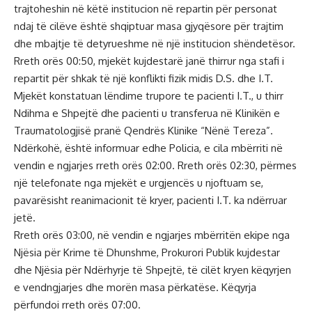
trajtoheshin në këtë institucion në repartin për personat
ndaj të cilëve është shqiptuar masa gjyqësore për trajtim
dhe mbajtje të detyrueshme në një institucion shëndetësor.
Rreth orës 00:50, mjekët kujdestarë janë thirrur nga stafi i
repartit për shkak të një konflikti fizik midis D.S. dhe I.T.
Mjekët konstatuan lëndime trupore te pacienti I.T., u thirr
Ndihma e Shpejtë dhe pacienti u transferua në Klinikën e
Traumatologjisë pranë Qendrës Klinike “Nënë Tereza”.
Ndërkohë, është informuar edhe Policia, e cila mbërriti në
vendin e ngjarjes rreth orës 02:00. Rreth orës 02:30, përmes
një telefonate nga mjekët e urgjencës u njoftuam se,
pavarësisht reanimacionit të kryer, pacienti I.T. ka ndërruar
jetë.
Rreth orës 03:00, në vendin e ngjarjes mbërritën ekipe nga
Njësia për Krime të Dhunshme, Prokurori Publik kujdestar
dhe Njësia për Ndërhyrje të Shpejtë, të cilët kryen këqyrjen
e vendngjarjes dhe morën masa përkatëse. Këqyrja
përfundoi rreth orës 07:00.