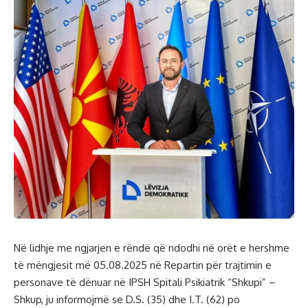
Në lidhje me ngjarjen e rëndë që ndodhi në orët e hershme
të mëngjesit më 05.08.2025 në Repartin për trajtimin e
personave të dënuar në IPSH Spitali Psikiatrik “Shkupi” –
Shkup, ju informojmë se D.S. (35) dhe I.T. (62) po