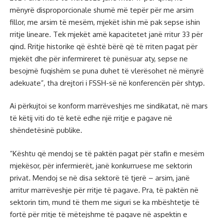
mënyrë disproporcionale shumë më tepër për me arsim
fillor, me arsim të mesëm, mjekët ishin më pak sepse ishin
rritje lineare. Tek mjekët amë kapacitetet janë rritur 33 për
qind. Rritje historike që është bërë që të rriten pagat për
mjekët dhe për infermireret të punësuar aty, sepse ne
besojmë fuqishëm se puna duhet të vlerësohet në mënyrë
adekuate”, tha drejtori i FSSH-së në konferencën për shtyp.
Ai përkujtoi se konform marrëveshjes me sindikatat, në mars
të këtij viti do të ketë edhe një rritje e pagave në
shëndetësinë publike.
“Kështu që mendoj se të paktën pagat për stafin e mesëm
mjekësor, për infermierët, janë konkurruese me sektorin
privat. Mendoj se në disa sektorë të tjerë – arsim, janë
arritur marrëveshje për rritje të pagave. Pra, të paktën në
sektorin tim, mund të them me siguri se ka mbështetje të
fortë për rritje të mëtejshme të pagave në aspektin e