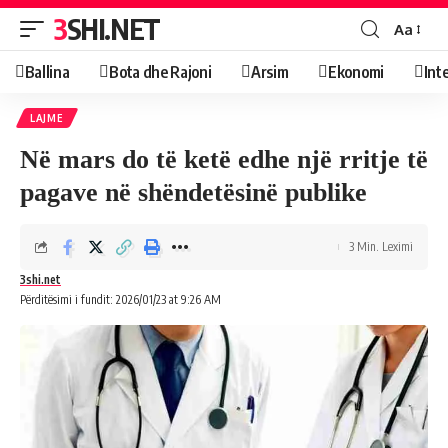
3SHI.NET
Aa
Ballina
Bota dhe Rajoni
Arsim
Ekonomi
Int
LAJME
Në mars do të ketë edhe një rritje të
pagave në shëndetësinë publike
3 Min. Leximi
3shi.net
Përditësimi i fundit: 2026/01/23 at 9:26 AM