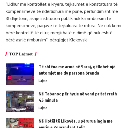
“Lidhur me kontrollet e kryera, tejkalimet e konstatuara të
kompensimeve të ndërlidhura me punë, përfundimisht me
31 dhjetorin, asnjë institucion publik nuk ka rimbursim të
kompensimeve, pagave të tejkaluara të rritura. Ne nuk kemi
bërë kontrollë të ditur, megjithatë e dimë që nuk është
bërë asnjë rimbursim”, përgjigjet Klekovski.
TOP Lajmet
Të shtëna me armë në Saraj, qëllohet një
automjet me dy persona brenda
Lajme
Në Tabanoc për hyrje në vend pritet rreth
45 minuta
Lajme
Në Hotël të Likovës, u përurua lagja me
emrin e Komandant Telit