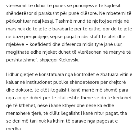
vlerësimit të duhur të punës së punonjësve të kujdesit
shëndetësor si parakusht për punë cilësore. Ne mbetemi të
përkushtuar ndaj kësaj. Tashmë mund të njoftoj se rritja në
mars nuk do të jetë e barabartë për të gjithë, por do të jetë
në bazë përqindjeje, sepse pagat midis stafit të ulët dhe
mjekëve – koeficienti dhe diferenca midis tyre janë ulur,
megjithatë edhe mjekët duhet të vlerësohen në mënyrë të
përshtatshme”, shpjegoi Klekovski.
Lidhur gjetjet e konstatuara nga kontrollet e zbatuara vitin e
kaluar në institucionet publike shëndetësore për drejtorë
dhe doktorë, të cilët ilegalisht kanë marrë më shumë para
nga ajo që duhet për të cilat është thënë se do të kërkohet
që të kthehet, nëse i kanë kthyer dhe nëse ka edhe
menaxherë tjerë, të cilëlt ilegalisht i kanë rritur pagat, tha
se deri më tani nuk ka kthim të parave nga pagesat e
mëdha.