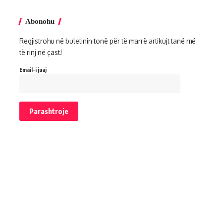
Abonohu
Regjistrohu në buletinin tonë për të marrë artikujt tanë më
të rinj në çast!
Email-i juaj