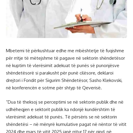
Mbetemi të përkushtuar edhe me mbështetje të fuqishme
për rritje të mëtejshme të pagave në sektorin shëndetësor
në kuptim të vlerësimit adekuat të punës së punonjësve
shëndetësorë si parakusht për punë cilësore, deklaroi
drejtori i Fondit për Sigurim Shëndetësor, Sasho Klekovski,
në konferencën e sotme për shtyp të Qeverisë.
“Dua të theksoj se perceptimi se në sektorin publik dhe në
udhëheqjen e sektorit publik ka ndonjë kundërshtim të
vlerësimit adekuat të punës. Të përsëris se në sektorin
shëndetësi – në mënyrë kumulative pagat në nëntor të vitit
2024 dhe mars të vitit 2025 janë rritur 17 për qind, në