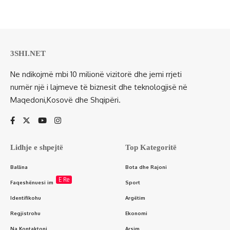
3SHI.NET
Ne ndikojmë mbi 10 milionë vizitorë dhe jemi rrjeti
numër një i lajmeve të biznesit dhe teknologjisë në
Maqedoni,Kosovë dhe Shqipëri.
Lidhje e shpejtë
Top Kategoritë
Ballina
Bota dhe Rajoni
E Re
Faqeshënuesi im
Sport
Identifikohu
Argëtim
Regjistrohu
Ekonomi
Na Kontaktoni
Arsim