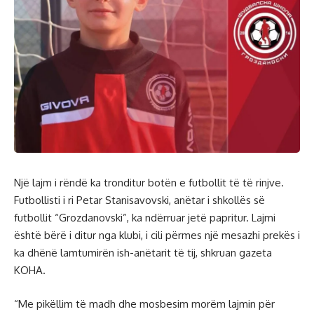
Një lajm i rëndë ka tronditur botën e futbollit të të rinjve.
Futbollisti i ri Petar Stanisavovski, anëtar i shkollës së
futbollit “Grozdanovski”, ka ndërruar jetë papritur. Lajmi
është bërë i ditur nga klubi, i cili përmes një mesazhi prekës i
ka dhënë lamtumirën ish-anëtarit të tij, shkruan gazeta
KOHA.
“Me pikëllim të madh dhe mosbesim morëm lajmin për