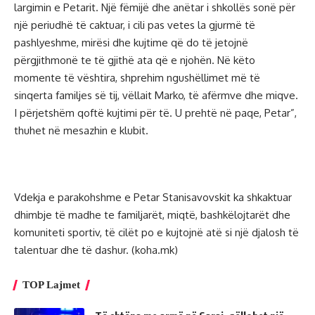
largimin e Petarit. Një fëmijë dhe anëtar i shkollës sonë për
një periudhë të caktuar, i cili pas vetes la gjurmë të
pashlyeshme, mirësi dhe kujtime që do të jetojnë
përgjithmonë te të gjithë ata që e njohën. Në këto
momente të vështira, shprehim ngushëllimet më të
sinqerta familjes së tij, vëllait Marko, të afërmve dhe miqve.
I përjetshëm qoftë kujtimi për të. U prehtë në paqe, Petar”,
thuhet në mesazhin e klubit.
Vdekja e parakohshme e Petar Stanisavovskit ka shkaktuar
dhimbje të madhe te familjarët, miqtë, bashkëlojtarët dhe
komuniteti sportiv, të cilët po e kujtojnë atë si një djalosh të
talentuar dhe të dashur. (koha.mk)
TOP Lajmet