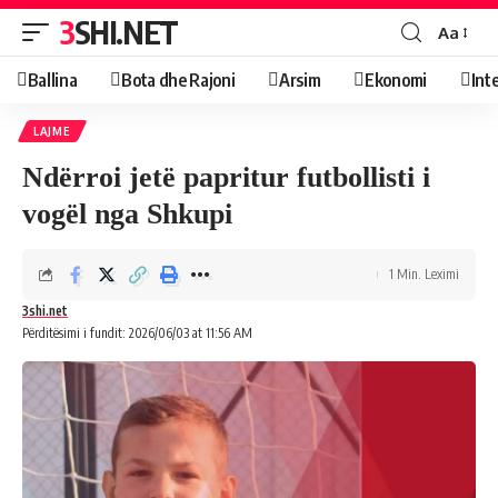
3SHI.NET
Aa
Ballina
Bota dhe Rajoni
Arsim
Ekonomi
Int
LAJME
Ndërroi jetë papritur futbollisti i
vogël nga Shkupi
1 Min. Leximi
3shi.net
Përditësimi i fundit: 2026/06/03 at 11:56 AM