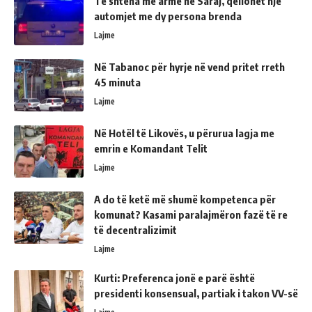
Të shtëna me armë në Saraj, qëllohet një
automjet me dy persona brenda
Lajme
Në Tabanoc për hyrje në vend pritet rreth
45 minuta
Lajme
Në Hotël të Likovës, u përurua lagja me
emrin e Komandant Telit
Lajme
A do të ketë më shumë kompetenca për
komunat? Kasami paralajmëron fazë të re
të decentralizimit
Lajme
Kurti: Preferenca jonë e parë është
presidenti konsensual, partiak i takon VV-së