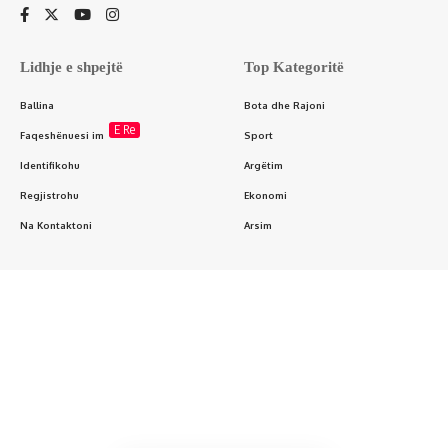
Lidhje e shpejtë
Top Kategoritë
Ballina
Bota dhe Rajoni
E Re
Faqeshënuesi im
Sport
Identifikohu
Argëtim
Regjistrohu
Ekonomi
Na Kontaktoni
Arsim