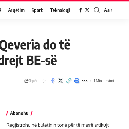
ë
Argëtim
Sport
Teknologji
Aa
Qeveria do të
drejt BE-së
1 Min. Leximi
Shpërndaje
Abonohu
Regjistrohu në buletinin tonë për të marrë artikujt