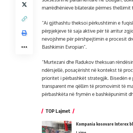
marrëdhënieve bilaterale përmes thellimit t
“Ai gjithashtu theksoi përkushtimin e fuq
përpjekjeve të saja aktive për të arritur z
nevojshme për përshpejtimin e procesit dr
Bashkimin Evropian”.
“Murtezani dhe Radukov theksuan rëndësin
ndërsjellë, posaçërisht në kontekst të proces
prioritet i përbashkët strategjik. Bisedën 
transparent me qëllim të promovimit të mar
përbashkëta në frymën e bashkëpunimit dhe 
TOP Lajmet
Kompania kosovare Interex bl
Lajme