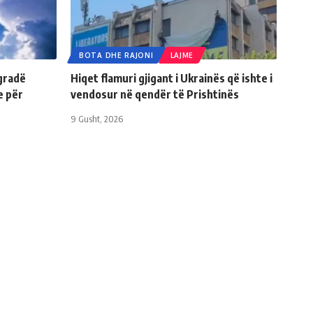
BOTA DHE RAJONI
LAJME
gradë
Hiqet flamuri gjigant i Ukrainës që ishte i
e për
vendosur në qendër të Prishtinës
9 Gusht, 2026