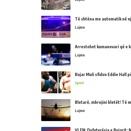
Të shtëna me automatik në një
Lajme
Arrestohet kumanovari që e kër
Lajme
Bujar Muli sfidon Eddie Hall 
Sport
Bletarë, mbrojini bletët! Të 
Lajme
VLEN: Dyfytyrësia e Bujarit: N