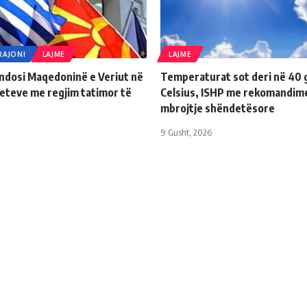
RAJONI
LAJME
LAJME
endosi Maqedoninë e Veriut në
Temperaturat sot deri në 40 
teteve me regjim tatimor të
Celsius, ISHP me rekomandim
r
mbrojtje shëndetësore
9 Gusht, 2026