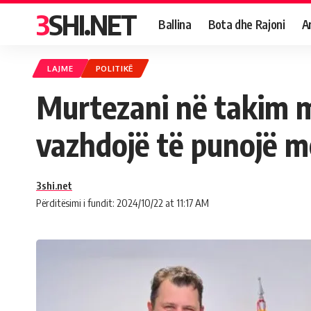
3SHI.NET
Ballina
Bota dhe Rajoni
A
LAJME
POLITIKË
Murtezani në takim m
vazhdojë të punojë m
3shi.net
Përditësimi i fundit: 2024/10/22 at 11:17 AM