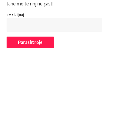
tanë më të rinj në çast!
Email-i juaj