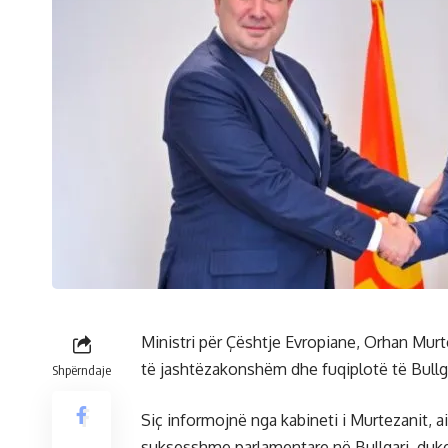
Ministri për Çështje Evropiane, Orhan Mur
të jashtëzakonshëm dhe fuqiplotë të Bullg
Shpërndaje
Siç informojnë nga kabineti i Murtezanit, 
suksesshme parlamentare në Bullgari, duke 