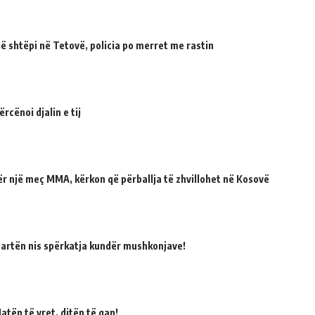
 shtëpi në Tetovë, policia po merret me rastin
cënoi djalin e tij
për një meç MMA, kërkon që përballja të zhvillohet në Kosovë
martën nis spërkatja kundër mushkonjave!
atën të vret, ditën të qan!