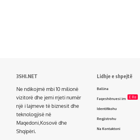
3SHI.NET
Lidhje e shpejtë
Ne ndikojmë mbi 10 milionë
Ballina
vizitorë dhe jemi rrjeti numër
E Re
Faqeshënuesi im
një i lajmeve të biznesit dhe
Identifikohu
teknologjisë në
Regjistrohu
Maqedoni,Kosovë dhe
Na Kontaktoni
Shqipëri.