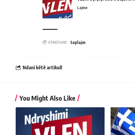
Lajme
ETIKETUAR:
toplajm
Ndani këtë artikull
You Might Also Like