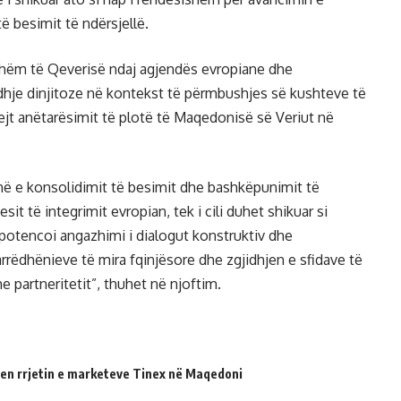
ë besimit të ndërsjellë.
ishëm të Qeverisë ndaj agjendës evropiane dhe
gjidhje dinjitoze në kontekst të përmbushjes së kushteve të
ejt anëtarësimit të plotë të Maqedonisë së Veriut në
ë e konsolidimit të besimit dhe bashkëpunimit të
it të integrimit evropian, tek i cili duhet shikuar si
e potencoi angazhimi i dialogut konstruktiv dhe
rëdhënieve të mira fqinjësore dhe zgjidhjen e sfidave të
partneritetit”, thuhet në njoftim.
en rrjetin e marketeve Tinex në Maqedoni