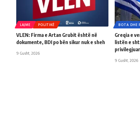
LAJME
POLITIKË
BOTA DHE 
VLEN: Firma e Artan Grubit është në
Greqia e v
dokumente, BDI po bën sikur nuk e sheh
listën e sh
privilegjua
9 Gusht, 2026
9 Gusht, 2026