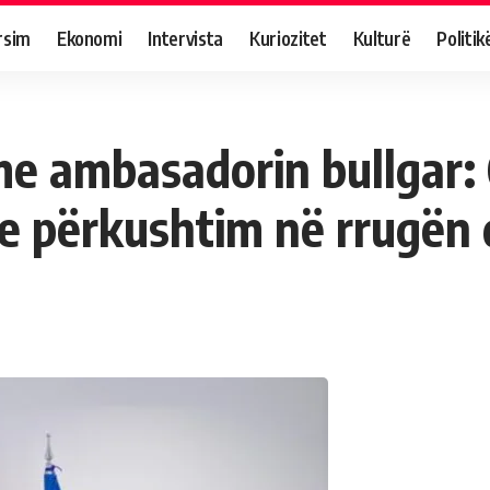
rsim
Ekonomi
Intervista
Kuriozitet
Kulturë
Politik
e ambasadorin bullgar: 
e përkushtim në rrugën 