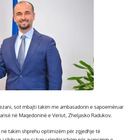
tezani, sot mbajti takim me ambasadorin e sapoemëruar
arisë në Maqedoninë e Veriut, Zheljasko Radukov.
ai në takim shprehu optimizëm për zgjedhje të
i shikuar ato si hap i rëndësishëm për avancimin e