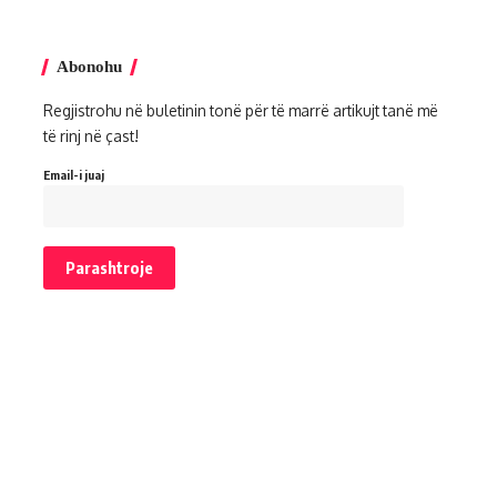
Abonohu
Regjistrohu në buletinin tonë për të marrë artikujt tanë më
të rinj në çast!
Email-i juaj