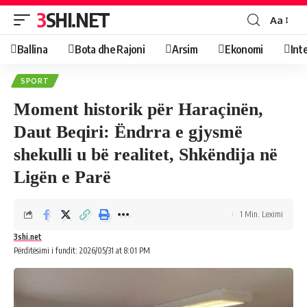
3SHI.NET
Aa
Ballina
Bota dhe Rajoni
Arsim
Ekonomi
Int
SPORT
Moment historik për Haraçinën,
Daut Beqiri: Ëndrra e gjysmë
shekulli u bë realitet, Shkëndija në
Ligën e Parë
1 Min. Leximi
3shi.net
Përditësimi i fundit: 2026/05/31 at 8:01 PM