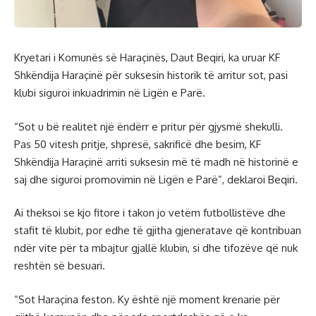
Kryetari i Komunës së Haraçinës, Daut Beqiri, ka uruar KF
Shkëndija Haraçinë për suksesin historik të arritur sot, pasi
klubi siguroi inkuadrimin në Ligën e Parë.
“Sot u bë realitet një ëndërr e pritur për gjysmë shekulli.
Pas 50 vitesh pritje, shpresë, sakrificë dhe besim, KF
Shkëndija Haraçinë arriti suksesin më të madh në historinë e
saj dhe siguroi promovimin në Ligën e Parë”, deklaroi Beqiri.
Ai theksoi se kjo fitore i takon jo vetëm futbollistëve dhe
stafit të klubit, por edhe të gjitha gjeneratave që kontribuan
ndër vite për ta mbajtur gjallë klubin, si dhe tifozëve që nuk
reshtën së besuari.
“Sot Haraçina feston. Ky është një moment krenarie për