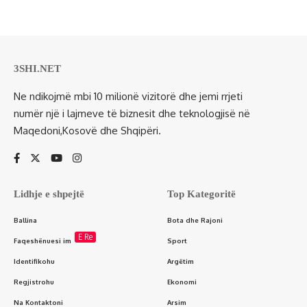
3SHI.NET
Ne ndikojmë mbi 10 milionë vizitorë dhe jemi rrjeti
numër një i lajmeve të biznesit dhe teknologjisë në
Maqedoni,Kosovë dhe Shqipëri.
Lidhje e shpejtë
Top Kategoritë
Ballina
Bota dhe Rajoni
E Re
Faqeshënuesi im
Sport
Identifikohu
Argëtim
Regjistrohu
Ekonomi
Na Kontaktoni
Arsim