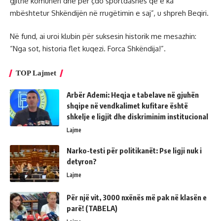
gjithë komunën dhe për çdo sportdashës që e ka
mbështetur Shkëndijën në rrugëtimin e saj”, u shpreh Beqiri.
Në fund, ai uroi klubin për suksesin historik me mesazhin:
“Nga sot, historia flet kuqezi. Forca Shkëndija!”.
TOP Lajmet
Arbër Ademi: Heqja e tabelave në gjuhën
shqipe në vendkalimet kufitare është
shkelje e ligjit dhe diskriminim institucional
Lajme
Narko-testi për politikanët: Pse ligji nuk i
detyron?
Lajme
Për një vit, 3000 nxënës më pak në klasën e
parë! (TABELA)